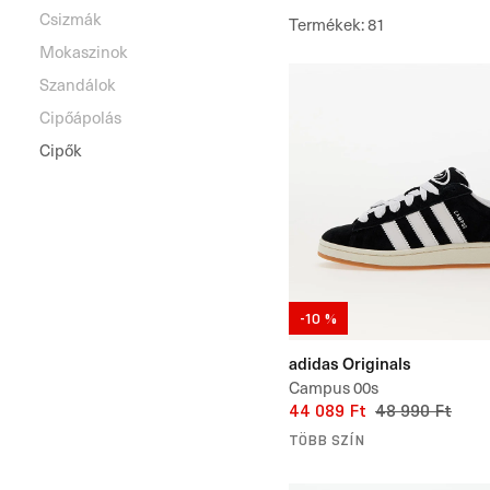
Csizmák
Termékek
:
81
Mokaszinok
Szandálok
Cipőápolás
Cipők
-10 %
adidas Originals
Campus 00s
44 089 Ft
48 990 Ft
TÖBB SZÍN