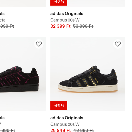
-40 %
als
adidas Originals
eta
Campus 00s W
 990 Ft
32 399 Ft
53 990 Ft
-45 %
als
adidas Originals
W
Campus 00s W
 990 Ft
25 849 Ft
46 990 Ft