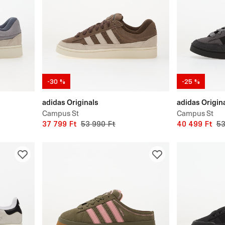
-30 %
-25 %
adidas Originals
adidas Origin
Campus St
Campus St
37 799 Ft
53 990 Ft
40 499 Ft
53