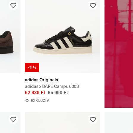
-5 %
adidas Originals
adidas x BAPE Campus 00S
62 689 Ft
65 990 Ft
EXKLUZIV