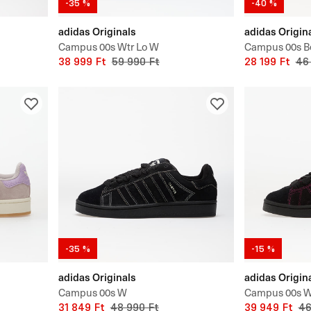
-35 %
-40 %
adidas Originals
adidas Origin
Campus 00s Wtr Lo W
Campus 00s B
38 999 Ft
59 990 Ft
28 199 Ft
46
-35 %
-15 %
adidas Originals
adidas Origin
Campus 00s W
Campus 00s 
31 849 Ft
48 990 Ft
39 949 Ft
46