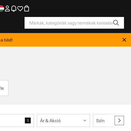
a tiéd!
le
Ár & Akció
Szín
1