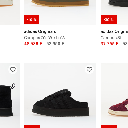
-10 %
-30 %
adidas Originals
adidas Origin
Campus 00s Wtr Lo W
Campus St
48 589 Ft
53 990 Ft
37 799 Ft
53