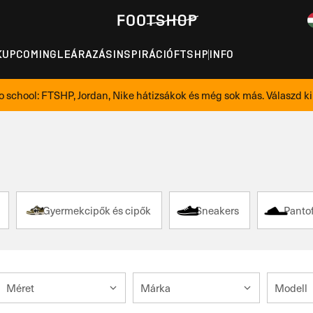
K
UPCOMING
LEÁRAZÁS
INSPIRÁCIÓ
FTSHP
INFO
o school: FTSHP, Jordan, Nike hátizsákok és még sok más. Válaszd ki 
Gyermekcipők és cipők
Sneakers
Pantof
Méret
Márka
Modell