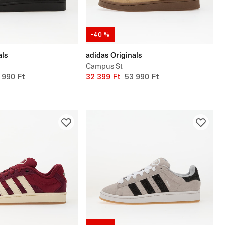
-40 %
als
adidas Originals
Campus St
 990 Ft
32 399 Ft
53 990 Ft