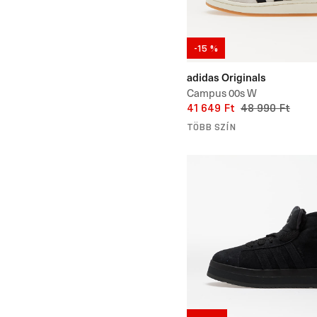
-15 %
adidas Originals
Campus 00s W
41 649 Ft
48 990 Ft
TÖBB SZÍN