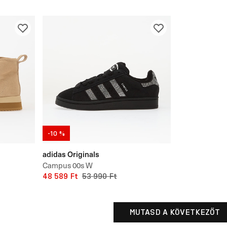
-10 %
adidas Originals
Campus 00s W
48 589 Ft
53 990 Ft
MUTASD A KÖVETKEZŐT