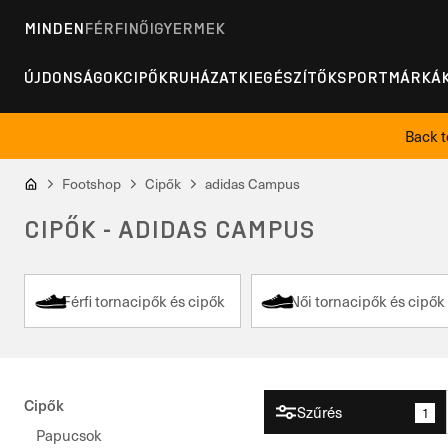
MINDEN
FÉRFI
NŐI
GYERMEK
ÚJDONSÁGOK
CIPŐK
RUHÁZAT
KIEGÉSZÍTŐK
SPORT
MÁRKÁ
Back t
Footshop
Cipők
adidas Campus
CIPŐK - ADIDAS CAMPUS
Férfi tornacipők és cipők
Női tornacipők és cipők
Cipők
Szűrés
1
Papucsok