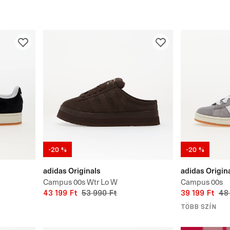
-20 %
-20 %
adidas Originals
adidas Origin
Campus 00s Wtr Lo W
Campus 00s
43 199 Ft
53 990 Ft
39 199 Ft
48
TÖBB SZÍN