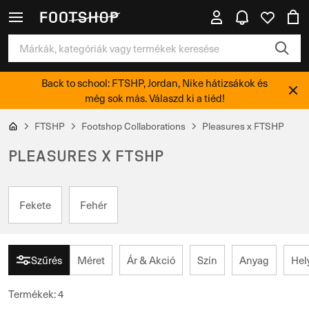
Back to school: FTSHP, Jordan, Nike hátizsákok és
még sok más. Válaszd ki a tiéd!
FTSHP
Footshop Collaborations
Pleasures x FTSHP
PLEASURES X FTSHP
Fekete
Fehér
Szűrés
Méret
Ár & Akció
Szín
Anyag
Hel
Termékek
:
4