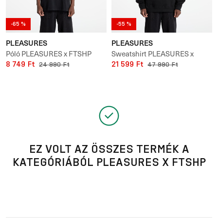
-65 %
-55 %
PLEASURES
PLEASURES
Póló PLEASURES x FTSHP
Sweatshirt PLEASURES x
Questions T-Shirt UNISEX
8 749 Ft
FTSHP Angel Hoodie UNISEX
21 599 Ft
24 990 Ft
47 990 Ft
EZ VOLT AZ ÖSSZES TERMÉK A
KATEGÓRIÁBÓL PLEASURES X FTSHP