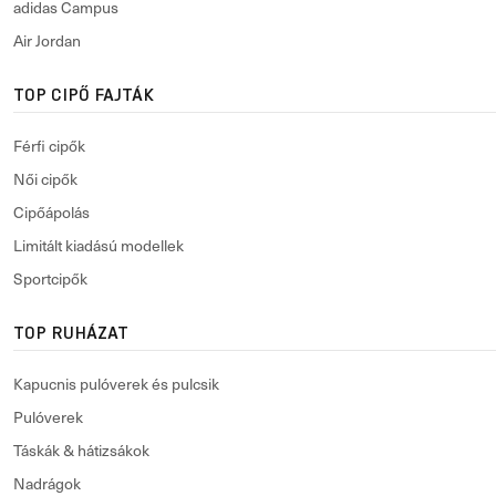
adidas Campus
Air Jordan
TOP CIPŐ FAJTÁK
Férfi cipők
Női cipők
Cipőápolás
Limitált kiadású modellek
Sportcipők
TOP RUHÁZAT
Kapucnis pulóverek és pulcsik
Pulóverek
Táskák & hátizsákok
Nadrágok