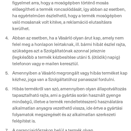
figyelmet arra, hogy a mosógépben történő mosás
elősegítheti a termék roncsolódását, így abban az esetben,
ha egyértelműen észlelhető, hogy a termék mosógépben
való mosásnak volt kitéve, a reklamáció elutasításra
kerülhet.
Abban az esetben, ha a Vásárló olyan árut kap, amely nem
felel meg a honlapon leírtaknak, ill. bármi hibát észlel rajta,
szükséges azt a Szolgáltatónak azonnal jeleznie
(legkésőbb a termék kézbesítése utáni 5. (ötödik) napig)
telefonon vagy e-mailen keresztül.
Amennyiben a Vásárló megrongált vagy hibás terméket kap
kézhez, joga van a Szolgáltatóhoz panasszal fordulni.
Hibás termékről van szó, amennyiben olyan állapotváltozás
tapasztalható rajta, ami a gyártás során használt gyenge
minőségű, illetve a termék rendeltetésszerű használatára
alkalmatlan anyagra vezethető vissza, ide értve a gyártási
folyamatok megszegését és az alkalmatlan szerkezeti
felépítést is.
A garanciaidőszakon belül a termék olyan