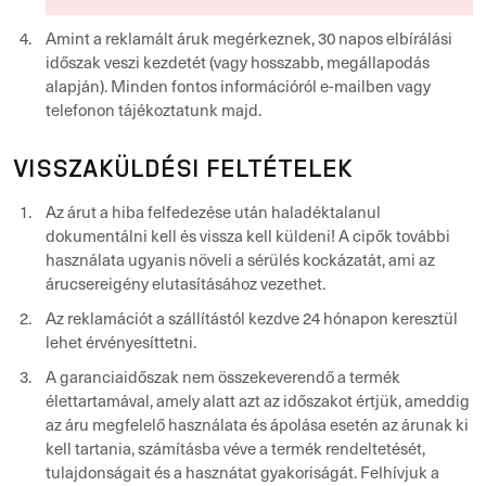
Amint a reklamált áruk megérkeznek, 30 napos elbírálási
időszak veszi kezdetét (vagy hosszabb, megállapodás
alapján). Minden fontos információról e-mailben vagy
telefonon tájékoztatunk majd.
VISSZAKÜLDÉSI FELTÉTELEK
Az árut a hiba felfedezése után haladéktalanul
dokumentálni kell és vissza kell küldeni! A cipők további
használata ugyanis növeli a sérülés kockázatát, ami az
árucsereigény elutasításához vezethet.
Az reklamációt a szállítástól kezdve 24 hónapon keresztül
lehet érvényesíttetni.
A garanciaidőszak nem összekeverendő a termék
élettartamával, amely alatt azt az időszakot értjük, ameddig
az áru megfelelő használata és ápolása esetén az árunak ki
kell tartania, számításba véve a termék rendeltetését,
tulajdonságait és a hasznátat gyakoriságát. Felhívjuk a