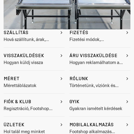
SZÁLLÍTÁS
FIZETÉS
Hová szállítunk, árak,
Fizetési módok,
nyomon követés
kedvezménykódok
VISSZAKÜLDÉSEK
ÁRU VISSZAKÜLDÉSE
Hogyan küldj vissza
Hogyan reklamálhatom a
terméket
MÉRET
RÓLUNK
Mérettáblázatok
Történetünk, víziónk és
értékeink
FIÓK & KLUB
GYIK
Regisztráció, Footshop
Gyakran ismételt kérdések
Club
ÜZLETEK
MOBILALKALMAZÁS
Hol talál meg minket
Footshop alkalmazás