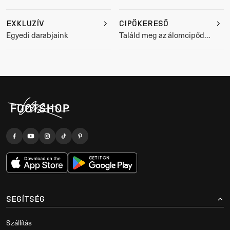
letöltése
EXKLUZÍV
CIPŐKERESŐ
Egyedi darabjaink
Találd meg az álomcipődet
sporthoz
SEGÍTSÉG
Szállítás