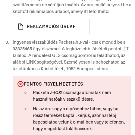
szállítás során ne sérüljön tovább. Az áru mellé helyezd be a
kitöltött reklamációs úrlapot, amely itt letölthető:
REKLAMÁCIÓS ŰRLAP
Ingyenes visszaküldés Packeta.hu-val - csak mondd be a
93325465 ügyfélszámot. A legközelebbi átvételi pontot
ITT
találod. A rendelést GLS csomagpontról is feladhatod, az
alábbi
LINK
segítségével. Személyesen is behozhatod az
üzletünkbe, a Kristóf tér 4., 1052 Budapest címre.
FONTOS FIGYELMEZTETÉS
Packeta Z-BOX csomagautomaták nem
használhatóak visszaküldésre.
Ha az áru vagy a cipősdoboz hibás, vagy ha
rossz terméket kaptál, kérjük, azonnal lépj
kapcsolatba velünk e-mailben vagy telefonon,
hogy megoldást találhassunk.