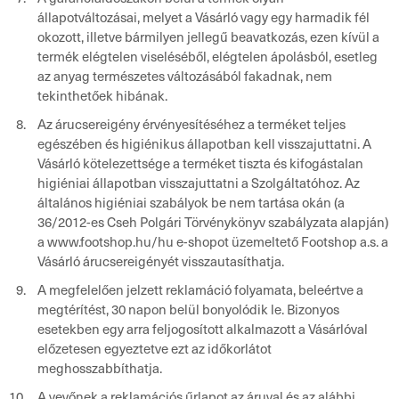
állapotváltozásai, melyet a Vásárló vagy egy harmadik fél
okozott, illetve bármilyen jellegű beavatkozás, ezen kívül a
termék elégtelen viseléséből, elégtelen ápolásból, esetleg
az anyag természetes változásából fakadnak, nem
tekinthetőek hibának.
Az árucsereigény érvényesítéséhez a terméket teljes
egészében és higiénikus állapotban kell visszajuttatni. A
Vásárló kötelezettsége a terméket tiszta és kifogástalan
higiéniai állapotban visszajuttatni a Szolgáltatóhoz. Az
általános higiéniai szabályok be nem tartása okán (a
36/2012-es Cseh Polgári Törvénykönyv szabályzata alapján)
a www.footshop.hu/hu e-shopot üzemeltető Footshop a.s. a
Vásárló árucsereigényét visszautasíthatja.
A megfelelően jelzett reklamáció folyamata, beleértve a
megtérítést, 30 napon belül bonyolódik le. Bizonyos
esetekben egy arra feljogosított alkalmazott a Vásárlóval
előzetesen egyeztetve ezt az időkorlátot
meghosszabbíthatja.
A vevőnek a reklamációs űrlapot az áruval és az alábbi