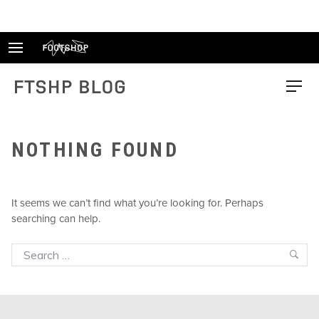
Skip
to
content
FTSHP blog
Menu
NOTHING FOUND
It seems we can’t find what you’re looking for. Perhaps
searching can help.
Search
Sea
for: