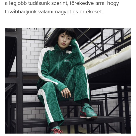
a legjobb tudásunk szerint, törekedve arra, hogy
továbbadjunk valami nagyot és értékeset.