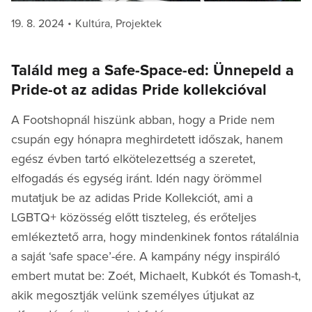
Posted
Categories
19. 8. 2024
Kultúra
,
Projektek
on
Találd meg a Safe-Space-ed: Ünnepeld a
Pride-ot az adidas Pride kollekcióval
A Footshopnál hiszünk abban, hogy a Pride nem
csupán egy hónapra meghirdetett időszak, hanem
egész évben tartó elkötelezettség a szeretet,
elfogadás és egység iránt. Idén nagy örömmel
mutatjuk be az adidas Pride Kollekciót, ami a
LGBTQ+ közösség előtt tiszteleg, és erőteljes
emlékeztető arra, hogy mindenkinek fontos rátalálnia
a saját ‘safe space’-ére. A kampány négy inspiráló
embert mutat be: Zoét, Michaelt, Kubkót és Tomash-t,
akik megosztják velünk személyes útjukat az