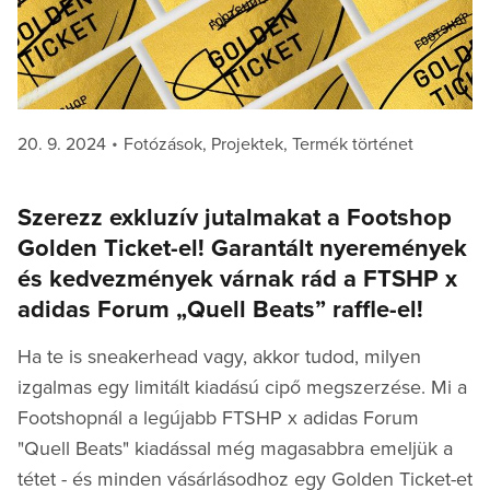
Posted
Categories
20. 9. 2024
Fotózások
,
Projektek
,
Termék történet
on
Szerezz exkluzív jutalmakat a Footshop
Golden Ticket-el! Garantált nyeremények
és kedvezmények várnak rád a FTSHP x
adidas Forum „Quell Beats” raffle-el!
Ha te is sneakerhead vagy, akkor tudod, milyen
izgalmas egy limitált kiadású cipő megszerzése. Mi a
Footshopnál a legújabb FTSHP x adidas Forum
"Quell Beats" kiadással még magasabbra emeljük a
tétet - és minden vásárlásodhoz egy Golden Ticket-et