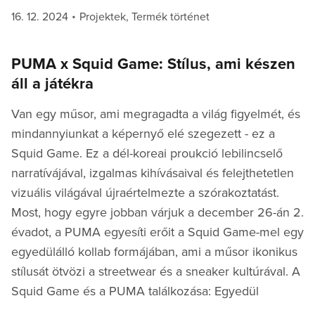
Posted
Categories
16. 12. 2024
Projektek
,
Termék történet
on
PUMA x Squid Game: Stílus, ami készen
áll a játékra
Van egy műsor, ami megragadta a világ figyelmét, és
mindannyiunkat a képernyő elé szegezett - ez a
Squid Game. Ez a dél-koreai proukció lebilincselő
narratívájával, izgalmas kihívásaival és felejthetetlen
vizuális világával újraértelmezte a szórakoztatást.
Most, hogy egyre jobban várjuk a december 26-án 2.
évadot, a PUMA egyesíti erőit a Squid Game-mel egy
egyedülálló kollab formájában, ami a műsor ikonikus
stílusát ötvözi a streetwear és a sneaker kultúrával. A
Squid Game és a PUMA találkozása: Egyedül