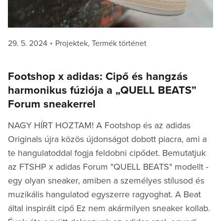
Posted
Categories
29. 5. 2024
Projektek
,
Termék történet
on
Footshop x adidas: Cipő és hangzás
harmonikus fúziója a „QUELL BEATS”
Forum sneakerrel
NAGY HÍRT HOZTAM! A Footshop és az adidas
Originals újra közös újdonságot dobott piacra, ami a
te hangulatoddal fogja feldobni cipődet. Bemutatjuk
az FTSHP x adidas Forum "QUELL BEATS" modellt -
egy olyan sneaker, amiben a személyes stílusod és
muzikális hangulatod egyszerre ragyoghat. A Beat
által inspirált cipő Ez nem akármilyen sneaker kollab.