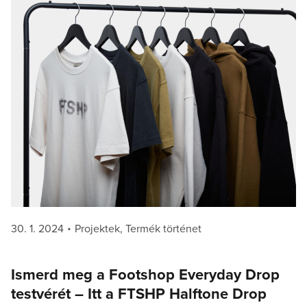
Posted
Categories
30. 1. 2024
Projektek
,
Termék történet
on
Ismerd meg a Footshop Everyday Drop
testvérét – Itt a FTSHP Halftone Drop