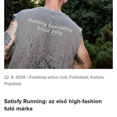
Posted
Categories
22. 8. 2024
Footshop active club
,
Fotózások
,
Kultúra
,
on
Projektek
Satisfy Running: az első high-fashion
futó márka