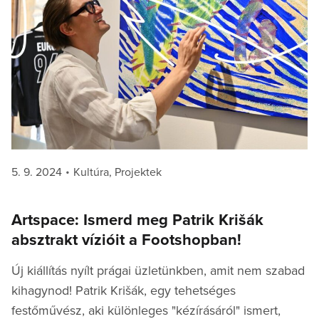
Posted
Categories
5. 9. 2024
Kultúra
,
Projektek
on
Artspace: Ismerd meg Patrik Krišák
absztrakt vízióit a Footshopban!
Új kiállítás nyílt prágai üzletünkben, amit nem szabad
kihagynod! Patrik Krišák, egy tehetséges
festőművész, aki különleges "kézírásáról" ismert,