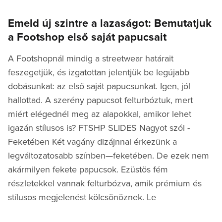
on
Emeld új szintre a lazaságot: Bemutatjuk
a Footshop első saját papucsait
A Footshopnál mindig a streetwear határait
feszegetjük, és izgatottan jelentjük be legújabb
dobásunkat: az első saját papucsunkat. Igen, jól
hallottad. A szerény papucsot felturbóztuk, mert
miért elégednél meg az alapokkal, amikor lehet
igazán stílusos is? FTSHP SLIDES Nagyot szól -
Feketében Két vagány dizájnnal érkezünk a
legváltozatosabb színben—feketében. De ezek nem
akármilyen fekete papucsok. Ezüstös fém
részletekkel vannak felturbózva, amik prémium és
stílusos megjelenést kölcsönöznek. Le