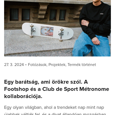
Posted
Categories
27. 3. 2024
Fotózások
,
Projektek
,
Termék történet
on
Egy barátság, ami örökre szól. A
Footshop és a Club de Sport Métronome
kollaborációja.
Egy olyan világban, ahol a trendeket nap mint nap
újabbak váltják fel, és a divat állandóan mozgásban