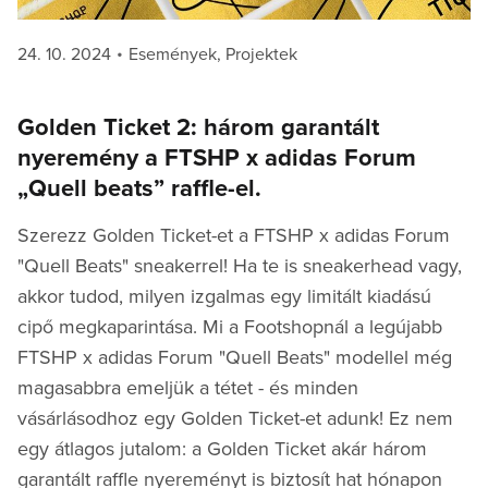
Posted
Categories
24. 10. 2024
Események
,
Projektek
on
Golden Ticket 2: három garantált
nyeremény a FTSHP x adidas Forum
„Quell beats” raffle-el.
Szerezz Golden Ticket-et a FTSHP x adidas Forum
"Quell Beats" sneakerrel! Ha te is sneakerhead vagy,
akkor tudod, milyen izgalmas egy limitált kiadású
cipő megkaparintása. Mi a Footshopnál a legújabb
FTSHP x adidas Forum "Quell Beats" modellel még
magasabbra emeljük a tétet - és minden
vásárlásodhoz egy Golden Ticket-et adunk! Ez nem
egy átlagos jutalom: a Golden Ticket akár három
garantált raffle nyereményt is biztosít hat hónapon