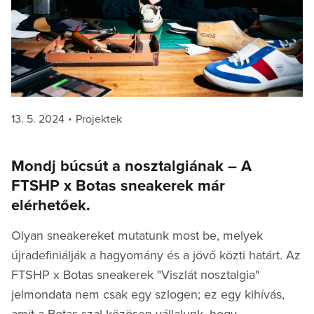
Posted
Categories
13. 5. 2024
Projektek
on
Mondj búcsút a nosztalgiának – A
FTSHP x Botas sneakerek már
elérhetőek.
Olyan sneakereket mutatunk most be, melyek
újradefiniálják a hagyomány és a jövő közti határt. Az
FTSHP x Botas sneakerek "Viszlát nosztalgia"
jelmondata nem csak egy szlogen; ez egy kihívás,