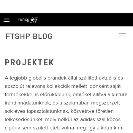
Skip
to
content
FTSHP blog
Menu
PROJEKTEK
A legjobb globális brandek által szállított aktuális és
abszolút releváns kollekciók mellett időnként saját
termékekkel is előrukkolunk, emléket állítva a kultúra
iránti imádatunknak, és a szakmában megszerzett
sok éves tapasztalatunknak, közvetítve töretlen
lelkesedésünket, mely nélkül az adidas-szal közös
cipőnk sem születhetett volna meg. Így alkotunk mi,