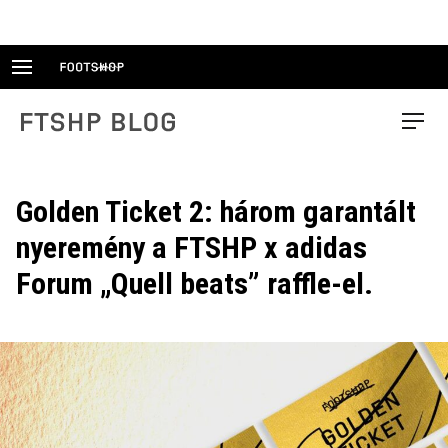
Skip
to
content
FTSHP blog
Menu
Golden Ticket 2: három garantált
nyeremény a FTSHP x adidas
Forum „Quell beats” raffle-el.