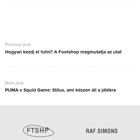
Bejegyzés
navigáció
Previous post
Hogyan kezdj el futni? A Footshop megmutatja az utat
Previous
post:
Next post
PUMA x Squid Game: Stílus, ami készen áll a játékra
Next
post: