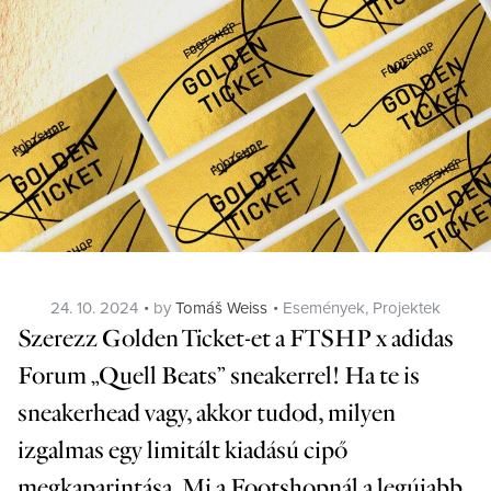
Posted
Categories
24. 10. 2024
by
Tomáš Weiss
Események
,
Projektek
on
Szerezz Golden Ticket-et a FTSHP x adidas
Forum „Quell Beats” sneakerrel!
Ha te is
sneakerhead vagy, akkor tudod, milyen
izgalmas egy limitált kiadású cipő
megkaparintása. Mi a Footshopnál a legújabb