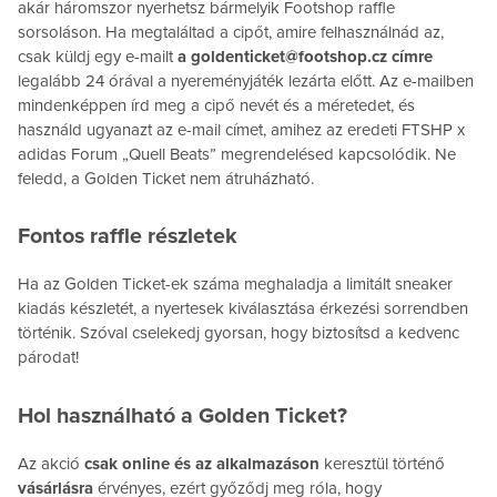
akár háromszor nyerhetsz bármelyik Footshop raffle
sorsoláson. Ha megtaláltad a cipőt, amire felhasználnád az,
csak küldj egy e-mailt
a goldenticket@footshop.cz címre
legalább 24 órával a nyereményjáték lezárta előtt. Az e-mailben
mindenképpen írd meg a cipő nevét és a méretedet, és
használd ugyanazt az e-mail címet, amihez az eredeti FTSHP x
adidas Forum „Quell Beats” megrendelésed kapcsolódik. Ne
feledd, a Golden Ticket nem átruházható.
Fontos raffle részletek
Ha az Golden Ticket-ek száma meghaladja a limitált sneaker
kiadás készletét, a nyertesek kiválasztása érkezési sorrendben
történik. Szóval cselekedj gyorsan, hogy biztosítsd a kedvenc
párodat!
Hol használható a Golden Ticket?
Az akció
csak online és az alkalmazáson
keresztül történő
vásárlásra
érvényes, ezért győződj meg róla, hogy