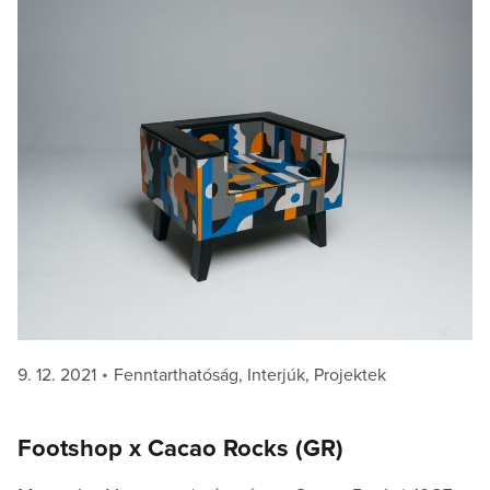
Posted
Categories
9. 12. 2021
Fenntarthatóság
,
Interjúk
,
Projektek
on
Footshop x Cacao Rocks (GR)