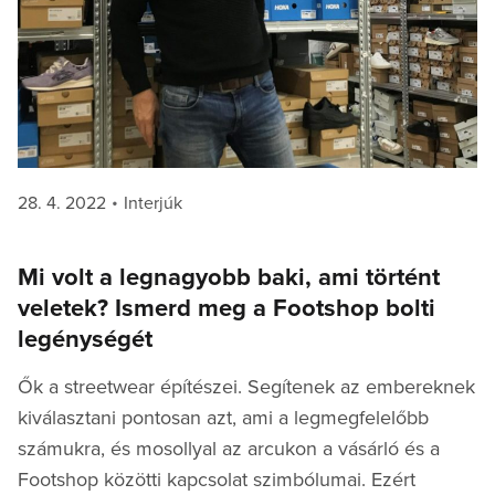
Posted
Categories
28. 4. 2022
Interjúk
on
Mi volt a legnagyobb baki, ami történt
veletek? Ismerd meg a Footshop bolti
legénységét
Ők a streetwear építészei. Segítenek az embereknek
kiválasztani pontosan azt, ami a legmegfelelőbb
számukra, és mosollyal az arcukon a vásárló és a
Footshop közötti kapcsolat szimbólumai. Ezért