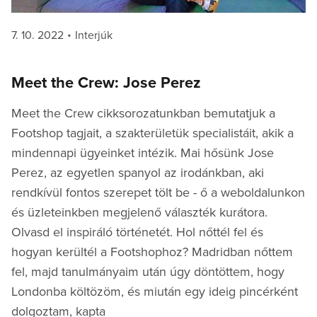
Posted
Categories
7. 10. 2022
Interjúk
on
Meet the Crew: Jose Perez
Meet the Crew cikksorozatunkban bemutatjuk a
Footshop tagjait, a szakterületük specialistáit, akik a
mindennapi ügyeinket intézik. Mai hősünk Jose
Perez, az egyetlen spanyol az irodánkban, aki
rendkívül fontos szerepet tölt be - ő a weboldalunkon
és üzleteinkben megjelenő választék kurátora.
Olvasd el inspiráló történetét. Hol nőttél fel és
hogyan kerültél a Footshophoz? Madridban nőttem
fel, majd tanulmányaim után úgy döntöttem, hogy
Londonba költözöm, és miután egy ideig pincérként
dolgoztam, kapta