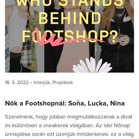
Posted
Categories
18. 3. 2022
Interjúk
,
Projektek
on
Nők a Footshopnál: Soňa, Lucka, Nina
Szeretnénk, hogy jobban megmutatkozzanak a divat
és különösen a sneakerek világában. Az idei Nőnap
ünneplése során ezt üzenjük mindenkinek: ez a világ