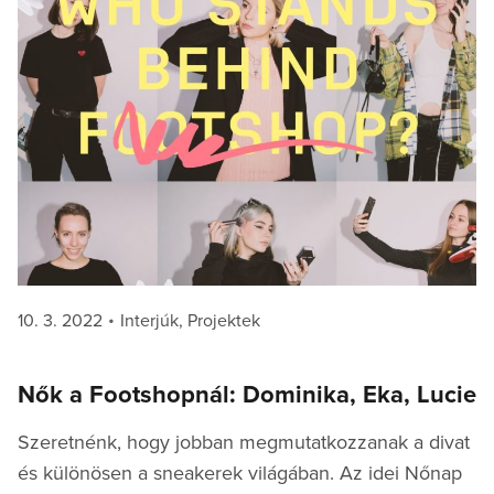
Posted
Categories
10. 3. 2022
Interjúk
,
Projektek
on
Nők a Footshopnál: Dominika, Eka, Lucie
Szeretnénk, hogy jobban megmutatkozzanak a divat
és különösen a sneakerek világában. Az idei Nőnap