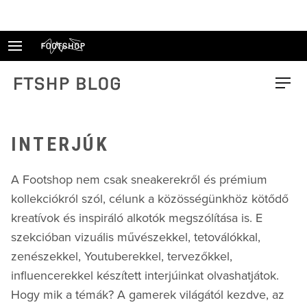
Skip
to
content
FTSHP blog
Menu
INTERJÚK
A Footshop nem csak sneakerekről és prémium
kollekciókról szól, célunk a közösségünkhöz kötődő
kreatívok és inspiráló alkotók megszólítása is. E
szekcióban vizuális művészekkel, tetoválókkal,
zenészekkel, Youtuberekkel, tervezőkkel,
influencerekkel készített interjúinkat olvashatjátok.
Hogy mik a témák? A gamerek világától kezdve, az