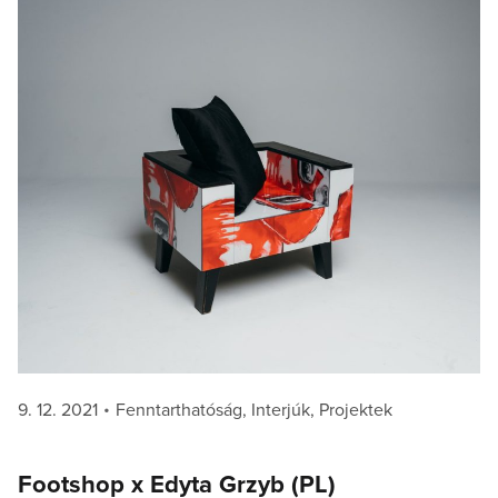
Posted
Categories
9. 12. 2021
Fenntarthatóság
,
Interjúk
,
Projektek
on
Footshop x Edyta Grzyb (PL)