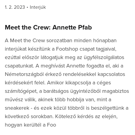
Posted
Categories
1. 2. 2023
Interjúk
on
Meet the Crew: Annette Pfab
A Meet the Crew sorozatban minden hónapban
interjúkat készítünk a Footshop csapat tagjaival,
ezúttal először látogatjuk meg az ügyfélszolgálatos
csapatunkat. A meghívást Annette fogadta el, aki a
Németországból érkező rendelésekkel kapcsolatos
kérdésekért felel. Amikor kikapcsolja a céges
számítógépet, a barátságos ügyintézőből magabiztos
művész válik, akinek több hobbija van, mint a
sneakerek - és ezek közül többről is beszélgettünk a
következő sorokban. Kötelező kérdés az elején,
hogyan kerültél a Foo