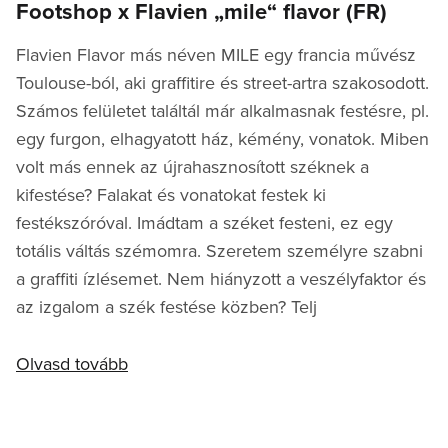
Footshop x Flavien „mile“ flavor (FR)
Flavien Flavor más néven MILE egy francia művész
Toulouse-ból, aki graffitire és street-artra szakosodott.
Számos felületet találtál már alkalmasnak festésre, pl.
egy furgon, elhagyatott ház, kémény, vonatok. Miben
volt más ennek az újrahasznosított széknek a
kifestése? Falakat és vonatokat festek ki
festékszóróval. Imádtam a széket festeni, ez egy
totális váltás szémomra. Szeretem személyre szabni
a graffiti ízlésemet. Nem hiányzott a veszélyfaktor és
az izgalom a szék festése közben? Telj
Olvasd tovább