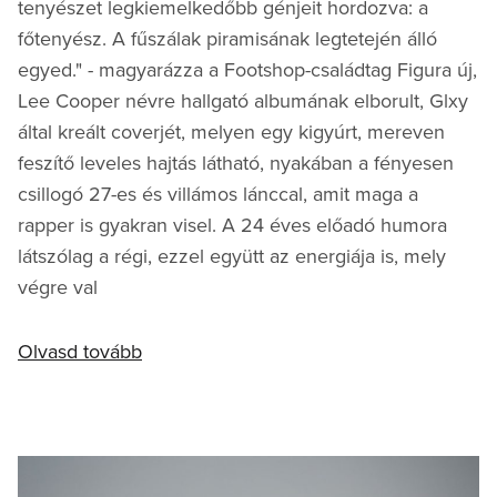
tenyészet legkiemelkedőbb génjeit hordozva: a
főtenyész. A fűszálak piramisának legtetején álló
egyed." - magyarázza a Footshop-családtag Figura új,
Lee Cooper névre hallgató albumának elborult, Glxy
által kreált coverjét, melyen egy kigyúrt, mereven
feszítő leveles hajtás látható, nyakában a fényesen
csillogó 27-es és villámos lánccal, amit maga a
rapper is gyakran visel. A 24 éves előadó humora
látszólag a régi, ezzel együtt az energiája is, mely
végre val
Olvasd tovább