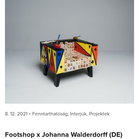
Posted
Categories
8. 12. 2021
Fenntarthatóság
,
Interjúk
,
Projektek
on
Footshop x Johanna Walderdorff (DE)