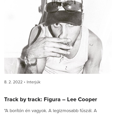
Posted
Categories
8. 2. 2022
Interjúk
on
Track by track: Figura – Lee Cooper
"A borítón én vagyok. A legizmosabb fűszál. A