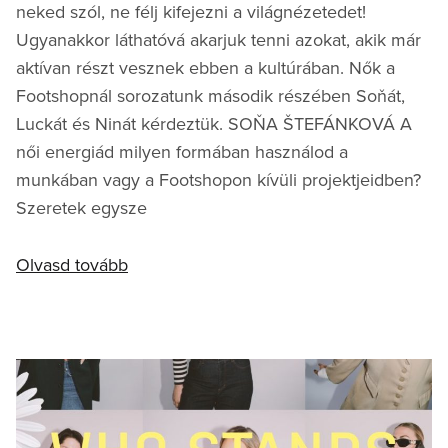
neked szól, ne félj kifejezni a világnézetedet!
Ugyanakkor láthatóvá akarjuk tenni azokat, akik már
aktívan részt vesznek ebben a kultúrában. Nők a
Footshopnál sorozatunk második részében Soňát,
Luckát és Ninát kérdeztük. SOŇA ŠTEFÁNKOVÁ A
női energiád milyen formában használod a
munkában vagy a Footshopon kívüli projektjeidben?
Szeretek egysze
Olvasd tovább