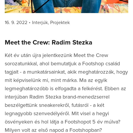
Posted
Categories
16. 9. 2022
Interjúk
,
Projektek
on
Meet the Crew: Radim Stezka
Két év után újra jelentkezünk Meet the Crew
sorozatunkkal, ahol bemutatjuk a Footshop család
tagjait - a munkatársainkat, akik meghatározzák, hogy
mit képviselünk mi, mint márka. Ma az egyik
legmeghatározóbb is elfogadta a felkérést. Ebben az
interjúban Radim Stezka brand-menedzserrel
beszélgettünk sneakerekről, futásról - a két
legnagyobb szenvedélyéről. Mit visel a hegyi
ösvényeken és hol látja a Footshopot 5 év múlva?
Milyen volt az első napod a Footshopban?