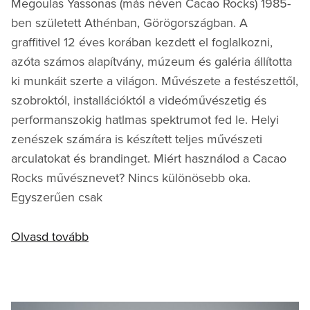
Megoulas Yassonas (más néven Cacao Rocks) 1985-
ben született Athénban, Görögországban. A
graffitivel 12 éves korában kezdett el foglalkozni,
azóta számos alapítvány, múzeum és galéria állította
ki munkáit szerte a világon. Művészete a festészettől,
szobroktól, installációktól a videóművészetig és
performanszokig hatlmas spektrumot fed le. Helyi
zenészek számára is készített teljes művészeti
arculatokat és brandinget. Miért használod a Cacao
Rocks művésznevet? Nincs különösebb oka.
Egyszerűen csak
Olvasd tovább