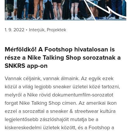
Posted
Categories
1. 9. 2022
Interjúk
,
Projektek
on
Mérföldkő! A Footshop hivatalosan is
része a Nike Talking Shop sorozatnak a
SNKRS app-on
Vannak céljaink, vannak álmaink. Az egyik ezek
közül a világ legjobb sneaker üzletei közé tartozni,
melyről a Nike rövid dokumentumfilm-sorozatot
forgat Nike Talking Shop címen. Az amerikai ikon
ezzel a sorozattal a sneaker & streetwear kultúra
legjelentősebb zászlóshajóit mutatja be a
kiskereskedelmi üzletek között, és a Footshop a