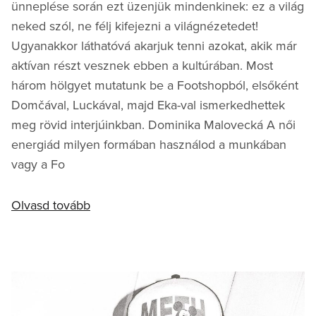
ünneplése során ezt üzenjük mindenkinek: ez a világ
neked szól, ne félj kifejezni a világnézetedet!
Ugyanakkor láthatóvá akarjuk tenni azokat, akik már
aktívan részt vesznek ebben a kultúrában. Most
három hölgyet mutatunk be a Footshopból, elsőként
Domčával, Luckával, majd Eka-val ismerkedhettek
meg rövid interjúinkban. Dominika Malovecká A női
energiád milyen formában használod a munkában
vagy a Fo
Olvasd tovább