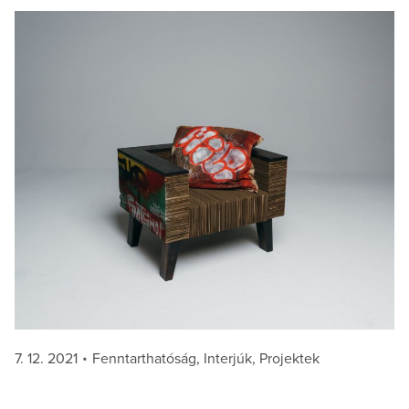
Posted
Categories
7. 12. 2021
Fenntarthatóság
,
Interjúk
,
Projektek
on