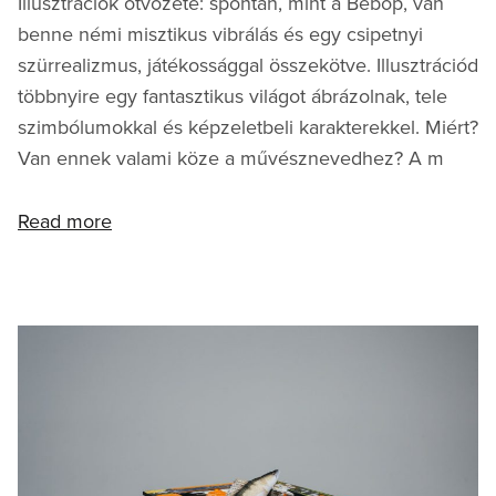
Illusztrációk ötvözete: spontán, mint a Bebop, van
benne némi misztikus vibrálás és egy csipetnyi
szürrealizmus, játékossággal összekötve. Illusztrációd
többnyire egy fantasztikus világot ábrázolnak, tele
szimbólumokkal és képzeletbeli karakterekkel. Miért?
Van ennek valami köze a művésznevedhez? A m
Read more