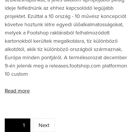
ideje felfednünk az ehhez kapcsolódó legújabb
projektet. Ezúttal a 10 ország - 10 művész koncepciót
követve hoztunk létre egyedi ülőalkalmatosságokat,
melyek a Footshop raktáraiból felhalmozódott
kartonokból kerültek megalkotásra, tíz különböző
alkotótól, akik tíz különböző országból származnak,
Európa minden pontjáról. A terméksorozat december
9-én jelenik meg a releases.footshop.com platformon
10 custom
Read more
Bejegyzések
Page
1
Next
lapozása