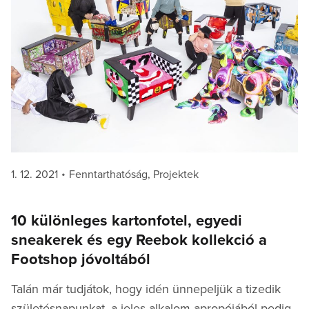
Posted
Categories
1. 12. 2021
Fenntarthatóság
,
Projektek
on
10 különleges kartonfotel, egyedi
sneakerek és egy Reebok kollekció a
Footshop jóvoltából
Talán már tudjátok, hogy idén ünnepeljük a tizedik
születésnapunkat, a jeles alkalom apropójából pedig