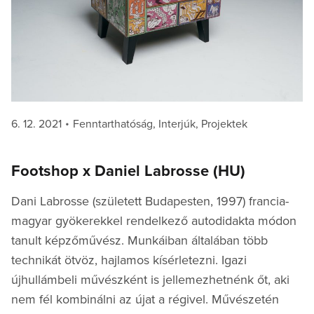
Posted
Categories
6. 12. 2021
Fenntarthatóság
,
Interjúk
,
Projektek
on
Footshop x Daniel Labrosse (HU)
Dani Labrosse (született Budapesten, 1997) francia-
magyar gyökerekkel rendelkező autodidakta módon
tanult képzőművész. Munkáiban általában több
technikát ötvöz, hajlamos kísérletezni. Igazi
újhullámbeli művészként is jellemezhetnénk őt, aki
nem fél kombinálni az újat a régivel. Művészetén