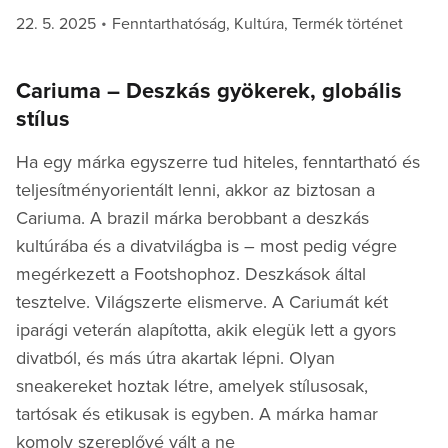
Posted
Categories
22. 5. 2025
Fenntarthatóság
,
Kultúra
,
Termék történet
on
Cariuma – Deszkás gyökerek, globális
stílus
Ha egy márka egyszerre tud hiteles, fenntartható és
teljesítményorientált lenni, akkor az biztosan a
Cariuma. A brazil márka berobbant a deszkás
kultúrába és a divatvilágba is – most pedig végre
megérkezett a Footshophoz. Deszkások által
tesztelve. Világszerte elismerve. A Cariumát két
iparági veterán alapította, akik elegük lett a gyors
divatból, és más útra akartak lépni. Olyan
sneakereket hoztak létre, amelyek stílusosak,
tartósak és etikusak is egyben. A márka hamar
komoly szereplővé vált a ne