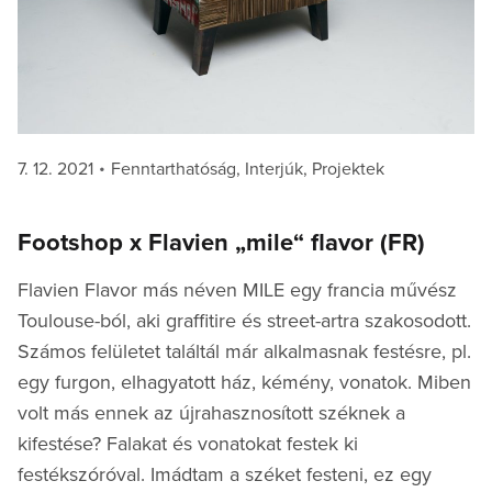
Posted
Categories
7. 12. 2021
Fenntarthatóság
,
Interjúk
,
Projektek
on
Footshop x Flavien „mile“ flavor (FR)
Flavien Flavor más néven MILE egy francia művész
Toulouse-ból, aki graffitire és street-artra szakosodott.
Számos felületet találtál már alkalmasnak festésre, pl.
egy furgon, elhagyatott ház, kémény, vonatok. Miben
volt más ennek az újrahasznosított széknek a
kifestése? Falakat és vonatokat festek ki
festékszóróval. Imádtam a széket festeni, ez egy