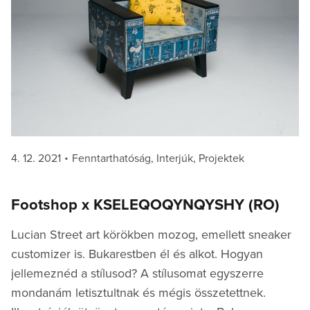
Posted
Categories
4. 12. 2021
Fenntarthatóság
,
Interjúk
,
Projektek
on
Footshop x KSELEQOQYNQYSHY (RO)
Lucian Street art körökben mozog, emellett sneaker
customizer is. Bukarestben él és alkot. Hogyan
jellemeznéd a stílusod? A stílusomat egyszerre
mondanám letisztultnak és mégis összetettnek.