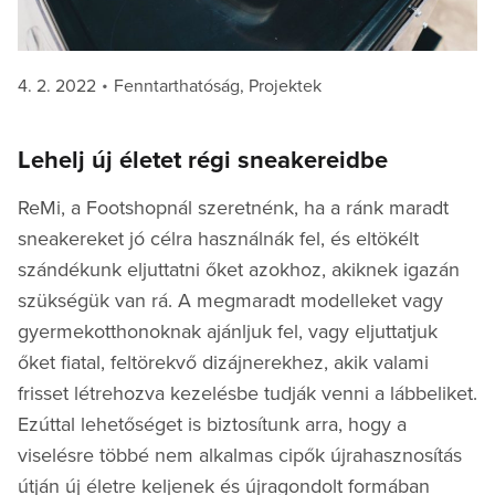
Posted
Categories
4. 2. 2022
Fenntarthatóság
,
Projektek
on
Lehelj új életet régi sneakereidbe
ReMi, a Footshopnál szeretnénk, ha a ránk maradt
sneakereket jó célra használnák fel, és eltökélt
szándékunk eljuttatni őket azokhoz, akiknek igazán
szükségük van rá. A megmaradt modelleket vagy
gyermekotthonoknak ajánljuk fel, vagy eljuttatjuk
őket fiatal, feltörekvő dizájnerekhez, akik valami
frisset létrehozva kezelésbe tudják venni a lábbeliket.
Ezúttal lehetőséget is biztosítunk arra, hogy a
viselésre többé nem alkalmas cipők újrahasznosítás
útján új életre keljenek és újragondolt formában