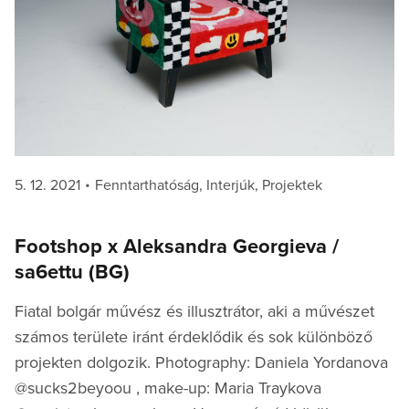
Posted
Categories
5. 12. 2021
Fenntarthatóság
,
Interjúk
,
Projektek
on
Footshop x Aleksandra Georgieva /
sa6ettu (BG)
Fiatal bolgár művész és illusztrátor, aki a művészet
számos területe iránt érdeklődik és sok különböző
projekten dolgozik. Photography: Daniela Yordanova
@sucks2beyoou , make-up: Maria Traykova