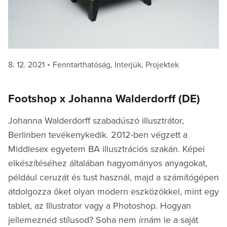
Posted
Categories
8. 12. 2021
Fenntarthatóság
,
Interjúk
,
Projektek
on
Footshop x Johanna Walderdorff (DE)
Johanna Walderdorff szabadúszó illusztrátor,
Berlinben tevékenykedik. 2012-ben végzett a
Middlesex egyetem BA illusztrációs szakán. Képei
elkészítéséhez általában hagyományos anyagokat,
például ceruzát és tust használ, majd a számítógépen
átdolgozza őket olyan modern eszközökkel, mint egy
tablet, az Illustrator vagy a Photoshop. Hogyan
jellemeznéd stílusod? Soha nem írnám le a saját