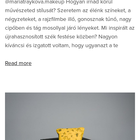
@mariatraykova.makeup Hogyan írnád körül
művészeted stílusát? Szeretem az élénk színeket, a
négyzeteket, a rajzfilmbe illő, gonosznak tűnő, nagy
cipőben és tág mosollyal járó lényeket. Mi inspirált az
újrahasznosított szék festése közben? Nagyon
kíváncsi és izgatott voltam, hogy ugyanazt a te
Read more