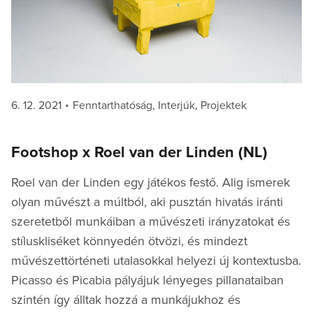
Posted
Categories
6. 12. 2021
Fenntarthatóság
,
Interjúk
,
Projektek
on
Footshop x Roel van der Linden (NL)
Roel van der Linden egy játékos festő. Alig ismerek
olyan művészt a múltból, aki pusztán hivatás iránti
szeretetből munkáiban a művészeti irányzatokat és
stíluskliséket könnyedén ötvözi, és mindezt
művészettörténeti utalasokkal helyezi új kontextusba.
Picasso és Picabia pályájuk lényeges pillanataiban
szintén így álltak hozzá a munkájukhoz és