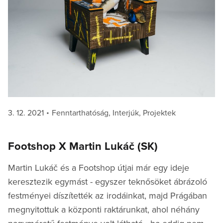
Posted
Categories
3. 12. 2021
Fenntarthatóság
,
Interjúk
,
Projektek
on
Footshop X Martin Lukáč (SK)
Martin Lukáč és a Footshop útjai már egy ideje
keresztezik egymást - egyszer teknősöket ábrázoló
festményei díszítették az irodáinkat, majd Prágában
megnyitottuk a központi raktárunkat, ahol néhány