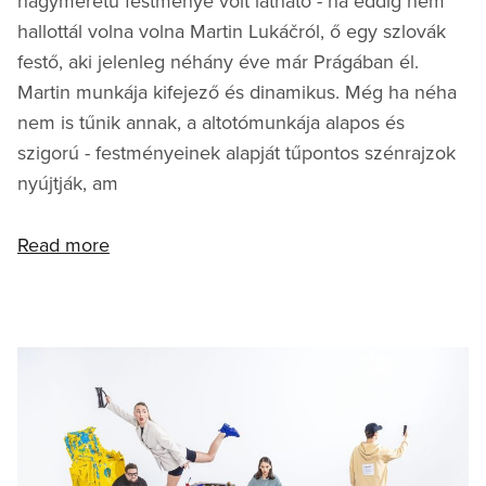
nagyméretű festménye volt látható - ha eddig nem
hallottál volna volna Martin Lukáčról, ő egy szlovák
festő, aki jelenleg néhány éve már Prágában él.
Martin munkája kifejező és dinamikus. Még ha néha
nem is tűnik annak, a altotómunkája alapos és
szigorú - festményeinek alapját tűpontos szénrajzok
nyújtják, am
Read more