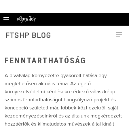
Skip
to
content
FTSHP blog
Menu
FENNTARTHATÓSÁG
A divatvilág környezetre gyakorolt hatása egy
meglehetősen aktuális téma. Az égető
környezetvédelmi kérdésekre érkező válaszképp
számos fenntarthatóságot hangsúlyozó projekt és
koncepció született már, többek közt ezekről, saját
kezdeményezéseinkről és az általunk megkérdezett
hozzáértők és klímatudatos művészek által kínált