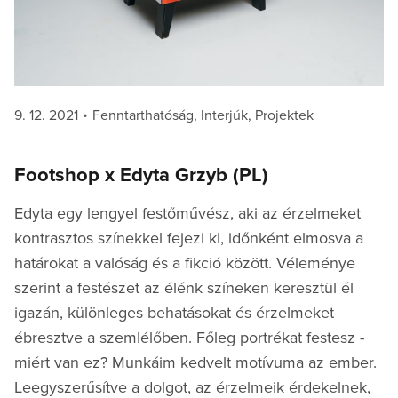
Posted
Categories
9. 12. 2021
Fenntarthatóság
,
Interjúk
,
Projektek
on
Footshop x Edyta Grzyb (PL)
Edyta egy lengyel festőművész, aki az érzelmeket
kontrasztos színekkel fejezi ki, időnként elmosva a
határokat a valóság és a fikció között. Véleménye
szerint a festészet az élénk színeken keresztül él
igazán, különleges behatásokat és érzelmeket
ébresztve a szemlélőben. Főleg portrékat festesz -
miért van ez? Munkáim kedvelt motívuma az ember.
Leegyszerűsítve a dolgot, az érzelmeik érdekelnek,