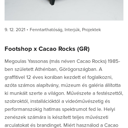
Posted
Categories
9. 12. 2021
Fenntarthatóság
,
Interjúk
,
Projektek
on
Footshop x Cacao Rocks (GR)
Megoulas Yassonas (más néven Cacao Rocks) 1985-
ben született Athénban, Görögországban. A
graffitivel 12 éves korában kezdett el foglalkozni,
azóta számos alapítvány, múzeum és galéria állította
ki munkáit szerte a világon. Művészete a festészettől,
szobroktól, installációktól a videóművészetig és
performanszokig hatlmas spektrumot fed le. Helyi
zenészek számára is készített teljes művészeti
arculatokat és brandinget. Miért használod a Cacao