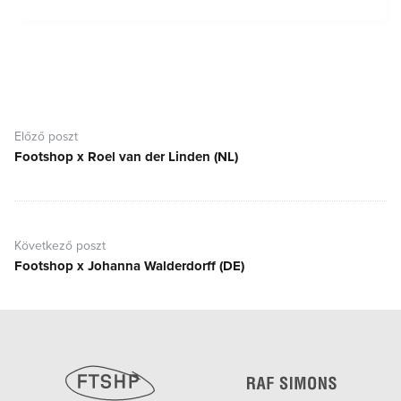
Bejegyzés
navigáció
Előző poszt
Footshop x Roel van der Linden (NL)
Előző
poszt:
Következő poszt
Footshop x Johanna Walderdorff (DE)
Következő
poszt: