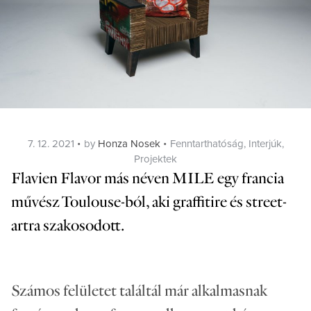
Posted
Categories
7. 12. 2021
by
Honza Nosek
Fenntarthatóság
,
Interjúk
,
on
Projektek
Flavien Flavor más néven MILE egy francia
művész Toulouse-ból, aki graffitire és street-
artra szakosodott.
Számos felületet találtál már alkalmasnak