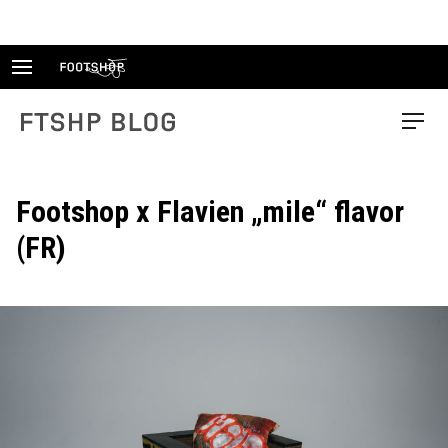
Skip
to
content
FTSHP blog
Menu
Footshop x Flavien „mile“ flavor
(FR)