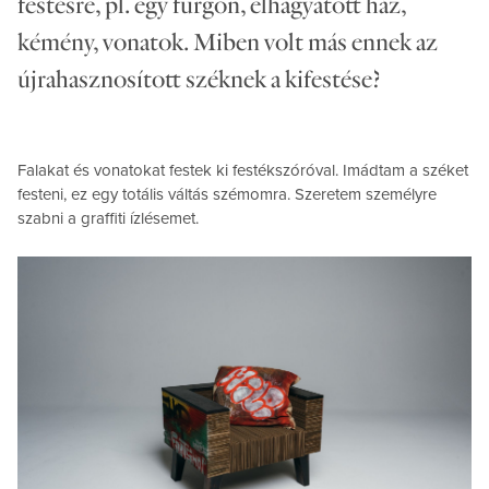
festésre, pl. egy furgon, elhagyatott ház,
kémény, vonatok. Miben volt más ennek az
újrahasznosított széknek a kifestése?
Falakat és vonatokat festek ki festékszóróval. Imádtam a széket
festeni, ez egy totális váltás szémomra. Szeretem személyre
szabni a graffiti ízlésemet.