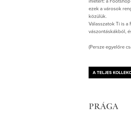
ihletért: a Footsho
ezek a városok reng
közülük.
Válasszatok Ti is a
vászontáskákból, és
(Persze egyelőre cs
A TELJES KOLLEKC
PRÁGA