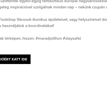
p üzleteinek egytől-egyig fantasztikus európai nagyvárosokban 
eteg inspirációval szolgálnak minden nap – nekünk csupán v
 Footshop Városok ikonikus épületeivel, vagy helyszíneivel dís
 használjátok a koordinátákat!
ak térképen, hiszen: #maradjotthon #staysafe)
IÓÉRT KATT IDE