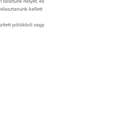
találtunk helyet, és
álasztanunk kellett
zített pólókból vagy