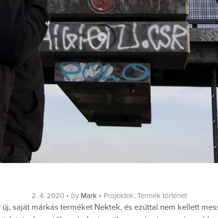
Posted
Categories
2. 4. 2020
by
Mark
Projektek
,
Termék történet
on
 új, saját márkás terméket Nektek, és ezúttal nem kellett me