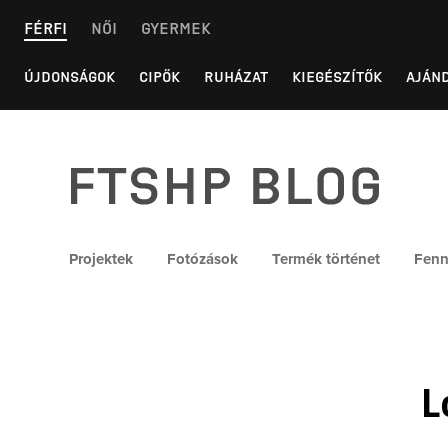
Skip
FÉRFI
NŐI
GYERMEK
to
content
ÚJDONSÁGOK
CIPŐK
RUHÁZAT
KIEGÉSZÍTŐK
AJÁN
FTSHP blog
Projektek
Fotózások
Termék történet
Fenn
L