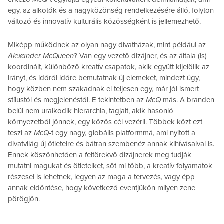
egy, az alkotók és a nagyközönség rendelkezésére álló, folyton
változó és innovatív kulturális közösségként is jellemezhető.
Miképp működnek az olyan nagy divatházak, mint például az
Alexander McQueen
? Van egy vezető dizájner, és az általa (is)
koordinált, különböző kreatív csapatok, akik együtt kijelölik az
irányt, és időről időre bemutatnak új elemeket, mindezt úgy,
hogy közben nem szakadnak el teljesen egy, már jól ismert
stílustól és megjelenéstől. E tekintetben az
McQ
más. A branden
belül nem uralkodik hierarchia, tagjait, akik hasonló
környezetből jönnek, egy közös cél vezérli. Többek közt ezt
teszi az
McQ
-t egy nagy, globális platformmá, ami nyitott a
divatvilág új ötleteire és bátran szembenéz annak kihívásaival is.
Ennek köszönhetően a feltörekvő dizájnerek meg tudják
mutatni magukat és ötleteiket, sőt mi több, a kreatív folyamatok
részesei is lehetnek, legyen az maga a tervezés, vagy épp
annak eldöntése, hogy következő eventjükön milyen zene
pörögjön.