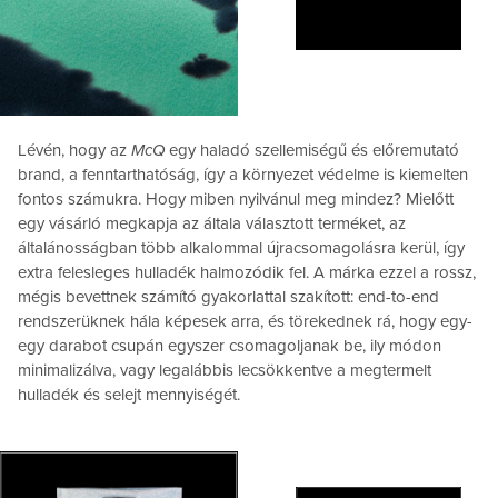
Lévén, hogy az
McQ
egy haladó szellemiségű és előremutató
brand, a fenntarthatóság, így a környezet védelme is kiemelten
fontos számukra. Hogy miben nyilvánul meg mindez? Mielőtt
egy vásárló megkapja az általa választott terméket, az
általánosságban több alkalommal újracsomagolásra kerül, így
extra felesleges hulladék halmozódik fel. A márka ezzel a rossz,
mégis bevettnek számító gyakorlattal szakított: end-to-end
rendszerüknek hála képesek arra, és törekednek rá, hogy egy-
egy darabot csupán egyszer csomagoljanak be, ily módon
minimalizálva, vagy legalábbis lecsökkentve a megtermelt
hulladék és selejt mennyiségét.