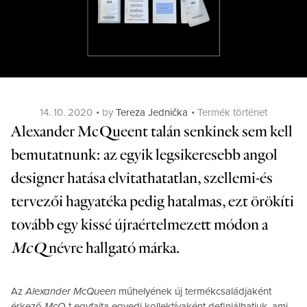
Posted
Categories
14. 10. 2020
by
Tereza Jednička
Termék történet
on
Alexander McQueen
t talán senkinek sem kell
bemutatnunk: az egyik legsikeresebb angol
designer hatása elvitathatatlan, szellemi-és
tervezői hagyatéka pedig hatalmas, ezt örökíti
tovább egy kissé újraértelmezett módon a
McQ
névre hallgató márka.
Az
Alexander McQueen
műhelyének új termékcsaládjaként
érkező
McQ
-t egyfajta egyedi kollektívaként definiálhatjuk, ami