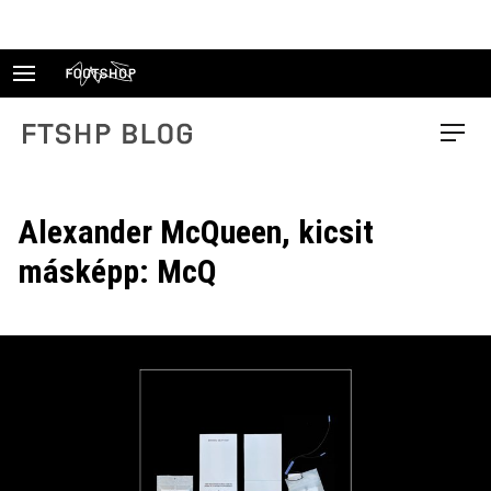
Skip
to
content
FTSHP blog
Menu
Alexander McQueen, kicsit
másképp: McQ