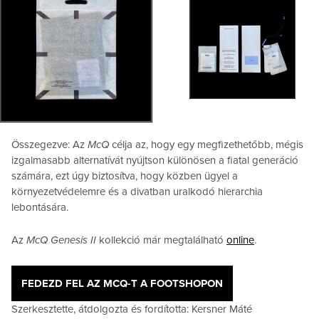
Összegezve: Az
McQ
célja az, hogy egy megfizethetőbb, mégis
izgalmasabb alternatívát nyújtson különösen a fiatal generáció
számára, ezt úgy biztosítva, hogy közben ügyel a
környezetvédelemre és a divatban uralkodó hierarchia
lebontására.
Az
McQ Genesis II
kollekció már megtalálható
online
.
FEDEZD FEL AZ MCQ-T A FOOTSHOPON
Szerkesztette, átdolgozta és fordította: Kersner Máté