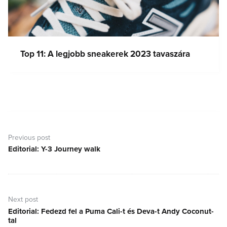
Top 11: A legjobb sneakerek 2023 tavaszára
Bejegyzés
navigáció
Previous post
Editorial: Y-3 Journey walk
Previous
post:
Next post
Editorial: Fedezd fel a Puma Cali-t és Deva-t Andy Coconut-
Next
tal
post: