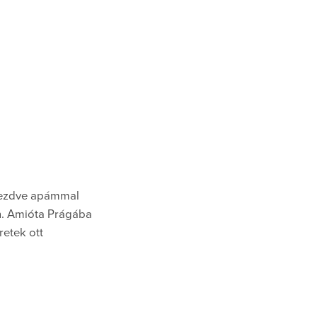
 kezdve apámmal
an. Amióta Prágába
etek ott