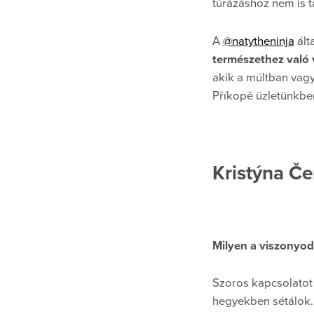
túrázáshoz nem is t
A
@natytheninja
ált
természethez való 
akik a múltban vagy
Příkopě üzletünkbe
Kristýna Če
Milyen a viszonyod
Szoros kapcsolatot 
hegyekben sétálok.