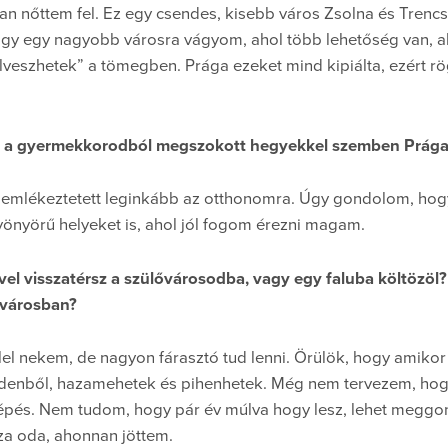
n nőttem fel. Ez egy csendes, kisebb város Zsolna és Trencs
ogy egy nagyobb városra vágyom, ahol több lehetőség van, ah
elveszhetek” a tömegben. Prága ezeket mind kipiálta, ezért 
vát a gyermekkorodból megszokott hegyekkel szemben Prága
 emlékeztetett leginkább az otthonomra. Úgy gondolom, hog
önyörű helyeket is, ahol jól fogom érezni magam.
vel visszatérsz a szülővárosodba, vagy egy faluba költözöl
yvárosban?
el nekem, de nagyon fárasztó tud lenni. Örülök, hogy amikor
enből, hazamehetek és pihenhetek. Még nem tervezem, hog
lépés. Nem tudom, hogy pár év múlva hogy lesz, lehet meg
za oda, ahonnan jöttem.