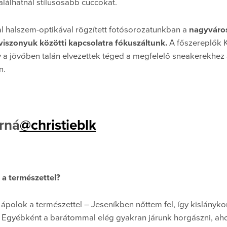
alálhatnál stílusosabb cuccokat.
al halszem-optikával rögzített fotósorozatunkban a
nagyvárosi
viszonyuk közötti kapcsolatra fókuszáltunk.
A főszereplők K
 a jövőben talán elvezettek téged a megfelelő sneakerekhez
n.
rná
@christieblk
 a természettel?
ápolok a természettel – Jeseníkben nőttem fel, így kislányk
 Egyébként a barátommal elég gyakran járunk horgászni, aho