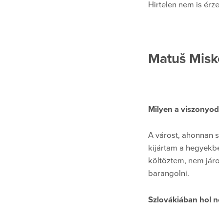
Hirtelen nem is érz
Matuš Misk
Milyen a viszonyod
A várost, ahonnan 
kijártam a hegyekbe
költöztem, nem járo
barangolni.
Szlovákiában hol nő