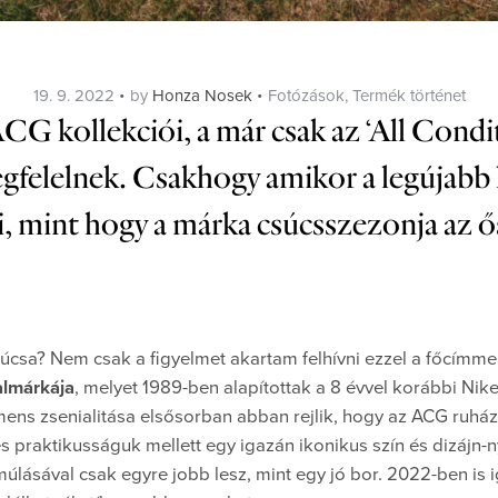
Posted
Categories
19. 9. 2022
by
Honza Nosek
Fotózások
,
Termék történet
on
G kollekciói, a már csak az ‘All Condi
felelnek. Csakhogy amikor a legújabb 
 mint hogy a márka csúcsszezonja az ős
súcsa? Nem csak a figyelmet akartam felhívni ezzel a főcímme
almárkája
, melyet 1989-ben alapítottak a 8 évvel korábbi Nik
ens zsenialitása elsősorban abban rejlik, hogy az ACG ruhá
praktikusságuk mellett egy igazán ikonikus szín és dizájn-n
múlásával csak egyre jobb lesz, mint egy jó bor. 2022-ben is i