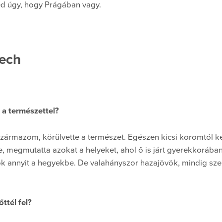
ed úgy, hogy Prágában vagy.
ech
 a természettel?
származom, körülvette a természet. Egészen kicsi koromtól
, megmutatta azokat a helyeket, ahol ő is járt gyerekkoráb
k annyit a hegyekbe. De valahányszor hazajövök, mindig szer
ttél fel?