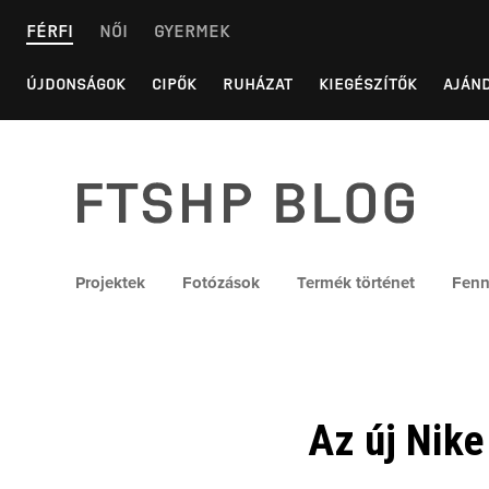
Skip
FÉRFI
NŐI
GYERMEK
to
content
ÚJDONSÁGOK
CIPŐK
RUHÁZAT
KIEGÉSZÍTŐK
AJÁN
FTSHP blog
Projektek
Fotózások
Termék történet
Fenn
Az új Nike