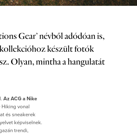
tions Gear’ névből adódóan is,
kollekcióhoz készült fotók
z. Olyan, mintha a hangulatát
l.
Az ACG a Nike
e Hiking vonal
zat és sneakerek
yelvet képviselnek.
gazán trendi,