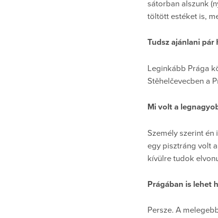
sátorban alszunk (n
töltött estéket is, 
Tudsz ajánlani pár
Leginkább Prága kö
Stěhelčevecben a Pr
Mi volt a legnagyo
Személy szerint én
egy pisztráng volt
kívülre tudok elvonu
Prágában is lehet 
Persze. A melegebb 