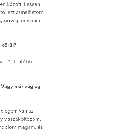
én között. Lassan
ol azt csinálhatom,
rögtön a gimnázium
 körül?
y előbb-utóbb
? Vagy már végleg
 elegem van az
y visszaköltözöm,
gondolom magam, és