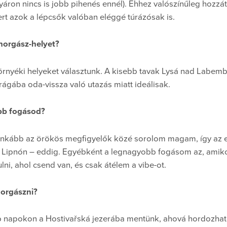
yáron nincs is jobb pihenés ennél). Ehhez valószínűleg hozzá
mert azok a lépcsők valóban eléggé túrázósak is.
 horgász-helyet?
rnyéki helyeket választunk. A kisebb tavak Lysá nad Labem
ágába oda-vissza való utazás miatt ideálisak.
bb fogásod?
 inkább az örökös megfigyelők közé sorolom magam, így az 
 a Lipnón – eddig. Egyébként a legnagyobb fogásom az, amik
lni, ahol csend van, és csak átélem a vibe-ot.
horgászni?
napokon a Hostivařská jezerába mentünk, ahová hordozható gr