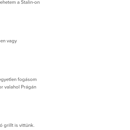
tehetem a Stalin-on
ben vagy
egyetlen fogásom
or valahol Prágán
illt is vittünk.