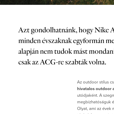
Azt gondolhatnánk, hogy Nike AC
minden évszaknak egyformán meg
alapján nem tudok mást mondani,
csak az ACG-re szabták volna.
Az outdoor stílus c
hivatalos outdoor 
utódjaként. A szegm
megbízhatóságuk és 
Olyat, ami az évek 