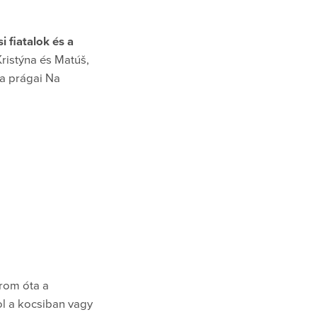
 fiatalok és a
ristýna és Matúš,
 a prágai Na
orom óta a
l a kocsiban vagy