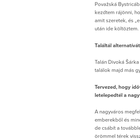
Považská Bystricába
kezdtem rájönni, h
amit szeretek, és „
után ide költöztem.
Találtál alternatí
Talán Divoká Šárka
találok majd más gy
Tervezed, hogy idő
letelepedtél a nag
A nagyváros megfel
emberekből és mind
de csábít a tovább
örömmel térek viss