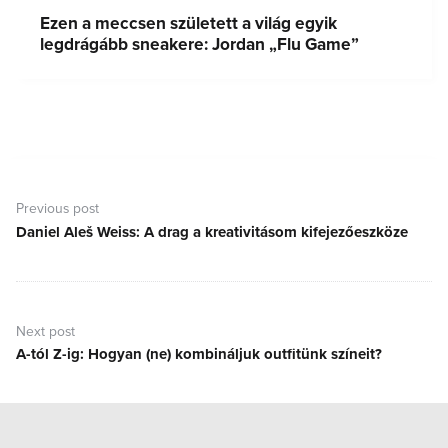
Ezen a meccsen született a világ egyik
legdrágább sneakere: Jordan „Flu Game”
Bejegyzés
navigáció
Previous post
Daniel Aleš Weiss: A drag a kreativitásom kifejezőeszköze
Previous
post:
Next post
A-tól Z-ig: Hogyan (ne) kombináljuk outfitünk színeit?
Next
post: