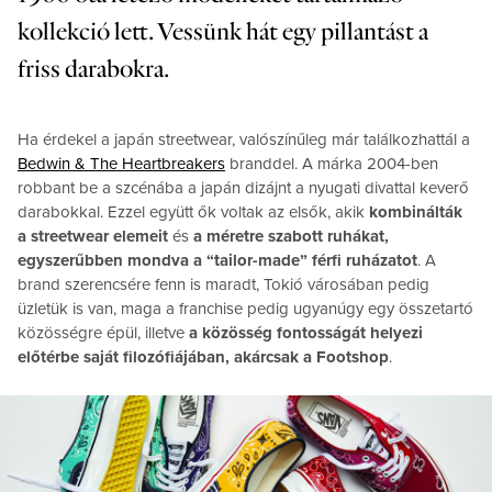
kollekció lett. Vessünk hát egy pillantást a
friss darabokra.
Ha érdekel a japán streetwear, valószínűleg már találkozhattál a
Bedwin & The Heartbreakers
branddel. A márka 2004-ben
robbant be a szcénába a japán dizájnt a nyugati divattal keverő
darabokkal. Ezzel együtt ők voltak az elsők, akik
kombinálták
a streetwear elemeit
és
a méretre szabott ruhákat,
egyszerűbben mondva a “tailor-made” férfi ruházatot
. A
brand szerencsére fenn is maradt, Tokió városában pedig
üzletük is van, maga a franchise pedig ugyanúgy egy összetartó
közösségre épül, illetve
a közösség fontosságát helyezi
előtérbe saját filozófiájában, akárcsak a Footshop
.