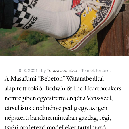
Posted
Categories
8. 8. 2021
by
Tereza Jednička
Termék történet
on
A Masafumi “Bebeton” Watanabe által
alapított tokiói Bedwin & The Heartbreakers
nemrégiben egyesítette erejét a Vans-szel,
társulásuk eredménye pedig egy, az igen
népszerű bandana mintában gazdag, régi,
1966 óta létező modelleket tartalmazó