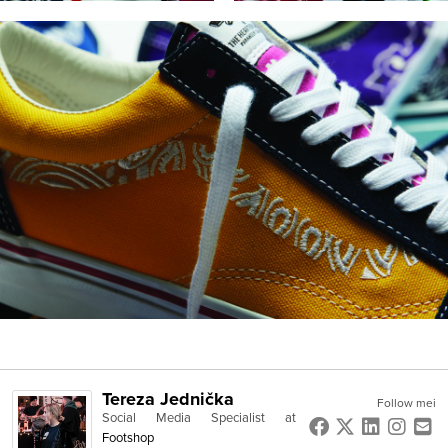
Tereza Jednička
Follow mei
Social Media Specialist
at
Footshop