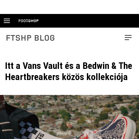
Skip
to
content
FTSHP blog
Menu
Itt a Vans Vault és a Bedwin & The
Heartbreakers közös kollekciója