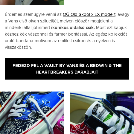
Érdemes szemügyre venni az
OG Old Skool x LX modellt
, avagy
a Vans első olyan sziluettjét, melyen először megjelent a
mindenki által jól ismert
ikonikus oldalsó csík.
Most ezt kapjuk
kézhez kék vászonnal és farmer borítással. Az egész kollekciót
uraló bandana-motívum az említett csíkon és a nyelven is
visszaköszön.
FEDEZD FEL A VAULT BY VANS ÉS A BEDWIN & THE
HEARTBREAKERS DARABJAIT