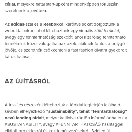
céllal
, melyekre fiatal start-upként mindenképpen fókuszálni
szeretnénk a jövőben.
Az
adidas
-szal és a
Reebok
kal karöltve sokat dolgoztunk a
weboldalunkon, ahol létrehoztunk egy virtuális
zöld területet
,
avagy egy fenntarthatóság szekciót, ahol kizárólag fenntartható
termékeink közül válogathatnak azok, akiknek fontos a bolygó
jövője, és szeretnék csökkenteni a fast fashion divatra gyakorolt
káros hatásait.
AZ ÚJÍTÁSRÓL
A frissítés részeként létrehoztuk a főoldal legtetején található
sávban elhelyezkedő
“sustainability”, tehát “fenntarthatóság”
nevű landing oldalt
, melyre kattintva rögtön informálódhattok a
#SUSTAINABILITY, avagy #FENNTARTHATÓSÁG hashtaggel
ellátott projektekről és kezdeményezésekről. Szintén új