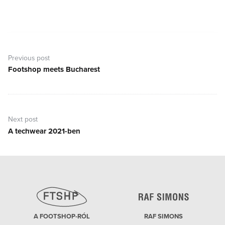
Bejegyzés
navigáció
Previous post
Footshop meets Bucharest
Previous
post:
Next post
A techwear 2021-ben
Next
post:
A FOOTSHOP-RÓL
RAF SIMONS