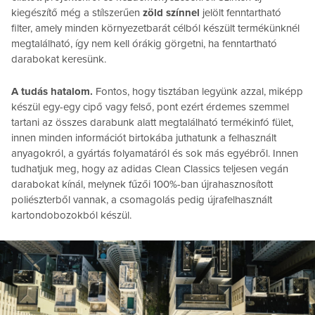
kiegészítő még a stílszerűen
zöld színnel
jelölt fenntartható
filter, amely minden környezetbarát célból készült termékünknél
megtalálható, így nem kell órákig görgetni, ha fenntartható
darabokat keresünk.
A tudás hatalom.
Fontos, hogy tisztában legyünk azzal, miképp
készül egy-egy cipő vagy felső, pont ezért érdemes szemmel
tartani az összes darabunk alatt megtalálható termékinfó fület,
innen minden információt birtokába juthatunk a felhasznált
anyagokról, a gyártás folyamatáról és sok más egyébről. Innen
tudhatjuk meg, hogy az adidas Clean Classics teljesen vegán
darabokat kínál, melynek fűzői 100%-ban újrahasznosított
poliészterből vannak, a csomagolás pedig újrafelhasznált
kartondobozokból készül.