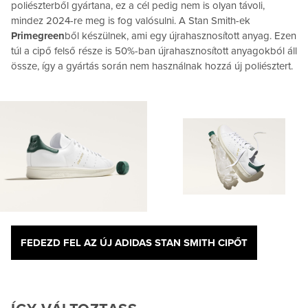
poliészterből gyártana, ez a cél pedig nem is olyan távoli,
mindez 2024-re meg is fog valósulni. A Stan Smith-ek
Primegreen
ből készülnek, ami egy újrahasznosított anyag. Ezen
túl a cipő felső része is 50%-ban újrahasznosított anyagokból áll
össze, így a gyártás során nem használnak hozzá új poliésztert.
FEDEZD FEL AZ ÚJ ADIDAS STAN SMITH CIPŐT