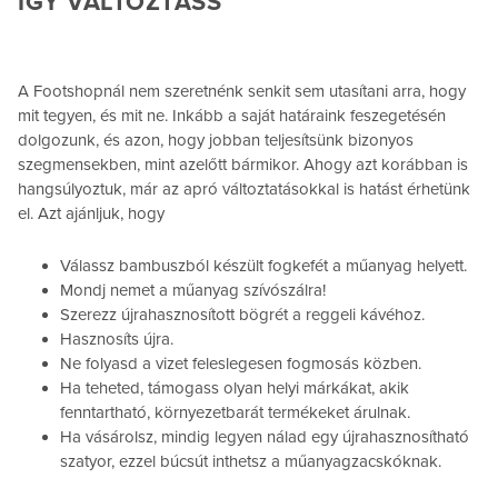
ÍGY VÁLTOZTASS
A Footshopnál nem szeretnénk senkit sem utasítani arra, hogy
mit tegyen, és mit ne. Inkább a saját határaink feszegetésén
dolgozunk, és azon, hogy jobban teljesítsünk bizonyos
szegmensekben, mint azelőtt bármikor. Ahogy azt korábban is
hangsúlyoztuk, már az apró változtatásokkal is hatást érhetünk
el. Azt ajánljuk, hogy
Válassz bambuszból készült fogkefét a műanyag helyett.
Mondj nemet a műanyag szívószálra!
Szerezz újrahasznosított bögrét a reggeli kávéhoz.
Hasznosíts újra.
Ne folyasd a vizet feleslegesen fogmosás közben.
Ha teheted, támogass olyan helyi márkákat, akik
fenntartható, környezetbarát termékeket árulnak.
Ha vásárolsz, mindig legyen nálad egy újrahasznosítható
szatyor, ezzel búcsút inthetsz a műanyagzacskóknak.