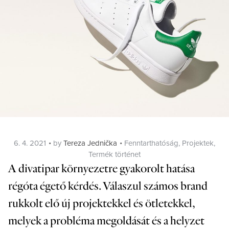
Posted
Categories
6. 4. 2021
by
Tereza Jednička
Fenntarthatóság
,
Projektek
,
on
Termék történet
A divatipar környezetre gyakorolt hatása
régóta égető kérdés. Válaszul számos brand
rukkolt elő új projektekkel és ötletekkel,
melyek a probléma megoldását és a helyzet