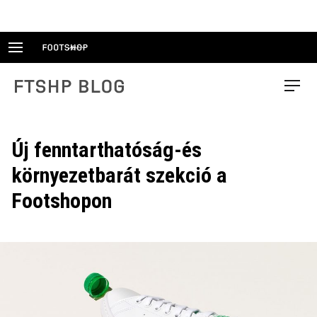
Skip
to
content
FTSHP blog
Menu
Új fenntarthatóság-és
környezetbarát szekció a
Footshopon