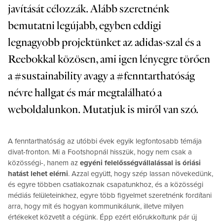
javítását célozzák. Alább szeretnénk
bemutatni legújabb, egyben eddigi
legnagyobb projektünket az adidas-szal és a
Reebokkal közösen, ami igen lényegre törően
a #sustainability avagy a #fenntarthatóság
névre hallgat és már megtalálható a
weboldalunkon. Mutatjuk is miről van szó.
A fenntarthatóság az utóbbi évek egyik legfontosabb témája
divat-fronton. Mi a Footshopnál hisszük, hogy nem csak a
közösségi-, hanem az
egyéni felelősségvállalással is óriási
hatást lehet elérni
. Azzal együtt, hogy szép lassan növekedünk,
és egyre többen csatlakoznak csapatunkhoz, és a közösségi
médiás felületeinkhez, egyre több figyelmet szeretnénk fordítani
arra, hogy mit és hogyan kommunikálunk, illetve milyen
értékeket közvetít a cégünk. Épp ezért előrukkoltunk pár új