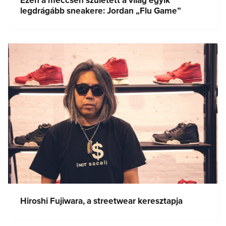
Ezen a meccsen született a világ egyik
legdrágább sneakere: Jordan „Flu Game”
Hiroshi Fujiwara, a streetwear keresztapja