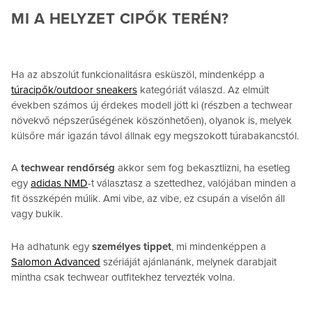
MI A HELYZET CIPŐK TERÉN?
Ha az abszolút funkcionalitásra esküszöl, mindenképp a
túracipők/outdoor sneakers
kategóriát válaszd. Az elmúlt
években számos új érdekes modell jött ki (részben a techwear
növekvő népszerűségének köszönhetően), olyanok is, melyek
külsőre már igazán távol állnak egy megszokott túrabakancstól.
A
techwear rendőrség
akkor sem fog bekasztlizni, ha esetleg
egy
adidas NMD
-t választasz a szettedhez, valójában minden a
fit összképén múlik. Ami vibe, az vibe, ez csupán a viselőn áll
vagy bukik.
Ha adhatunk egy
személyes tippet
, mi mindenképpen a
Salomon Advanced
szériáját ajánlanánk, melynek darabjait
mintha csak techwear outfitekhez tervezték volna.