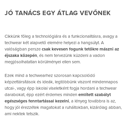
JÓ TANÁCS EGY ÁTLAG VEVŐNEK
Cikkünk főleg a technológiára és a funkcionalitásra, avagy a
techwear két alapvető elemére helyezi a hangsúlyt. A
valóságban persze
csak kevesen fogunk tetőkre mászni az
éjszaka közepén
, és nem tervezünk küzdeni a vadon
megjósolhatatlan körülményei ellen sem.
Ezek mind a techwearhez szorosan kapcsolódó
képzettársítások és ideák, legtöbbünk viszont mindennapos
utcai-, vagy épp iskolai viseletként fogja hordani a techwear
darabokat, épp ezért érdemes minden
említett szabályt
egészséges fenntartással kezelni
, a lényeg továbbra is az,
hogy jól érezzétek magatokat a ruháitokban, kizárólag abban,
ami nektek tetszik.