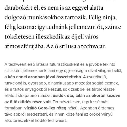
darabokért él, és nem is az eggyel alatta
dolgozó munkásokhoz tartozik. Félig ninja,
félig katona: így tudnánk jellemezni őt, szinte
tökéletesen illeszkedik az éjjeli város
atmoszférájába. Az ő stílusa a techwear.
A techweart első látásra futurisztikusként és a jövőbe tekintő
stílusként jellemeznénk, ami egy új jelenség a divat világán belül,
a kép ennél azonban jóval összetettebb
. A cserélhető,
funkcionális, gyorsabb, dinamikusabb mozgást segítő elemek,
és a tartós anyagokból készült, sok zsebbel és tárolórésszel
ellátott strapabíró ruházat
ősidők óta, talán az ókortól kezdve
az öltözködés része volt
. Természetesen, egy kissé más
formában,
vízálló Gore-Tex réteg
nélkül. Azonban érdemes
távolabbról eredeztetni, és innen közelíteni az örökérvényű
alkotórészekkel hódító techweart.