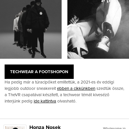
TECHWEAR A FOOTSHOPON
Ha pedig már a túracipőket említettük, a 2021-es év eddigi
legjobb outdoor sneakereit
ebben a cikkünkben
szedtük össze,
a TheVR csapatával készített, a techwear témát kiveséző
interjúnk pedig
ide kattintva
olvasható.
Honza Nosek
Wholesome ig