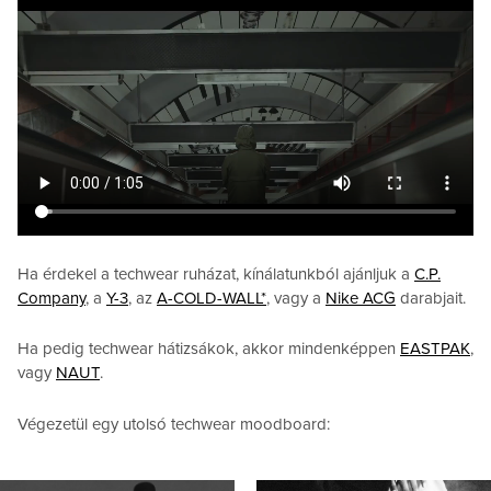
Ha érdekel a techwear ruházat, kínálatunkból ajánljuk a
C.P.
Company
, a
Y-3
, az
A-COLD-WALL*
, vagy a
Nike ACG
darabjait.
Ha pedig techwear hátizsákok, akkor mindenképpen
EASTPAK
,
vagy
NAUT
.
Végezetül egy utolsó techwear moodboard: