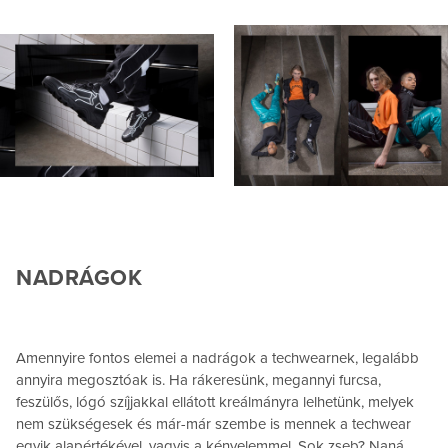
NADRÁGOK
Amennyire fontos elemei a nadrágok a techwearnek, legalább
annyira megosztóak is. Ha rákeresünk, megannyi furcsa,
feszülős, lógó szíjjakkal ellátott kreálmányra lelhetünk, melyek
nem szükségesek és már-már szembe is mennek a techwear
egyik alapértékével, vagyis a kényelemmel. Sok zseb? Naná.