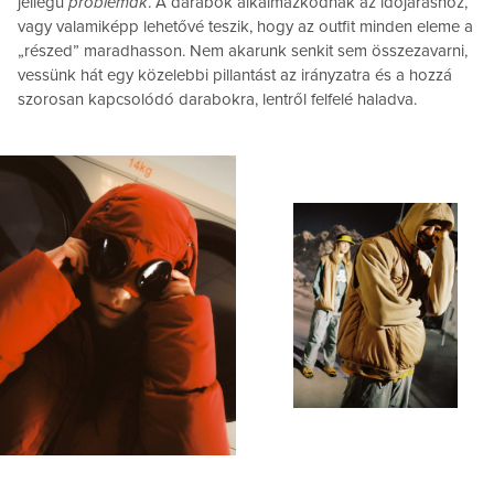
jellegű
problémák
. A darabok alkalmazkodnak az időjáráshoz,
vagy valamiképp lehetővé teszik, hogy az outfit minden eleme a
„részed” maradhasson. Nem akarunk senkit sem összezavarni,
vessünk hát egy közelebbi pillantást az irányzatra és a hozzá
szorosan kapcsolódó darabokra, lentről felfelé haladva.