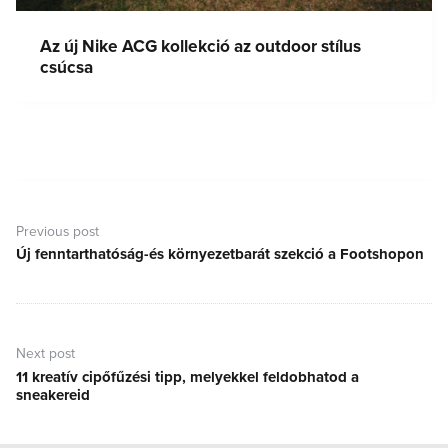
Az új Nike ACG kollekció az outdoor stílus
csúcsa
Bejegyzés
navigáció
Previous post
Új fenntarthatóság-és környezetbarát szekció a Footshopon
Previous
post:
Next post
11 kreatív cipőfűzési tipp, melyekkel feldobhatod a
Next
sneakereid
post: