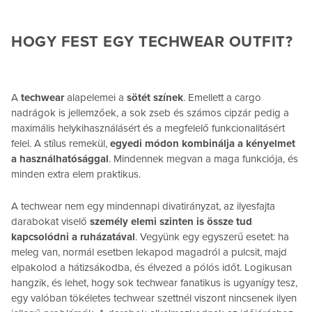
HOGY FEST EGY TECHWEAR OUTFIT?
A
techwear
alapelemei a
sötét színek
. Emellett a cargo
nadrágok is jellemzőek, a sok zseb és számos cipzár pedig a
maximális helykihasználásért és a megfelelő funkcionalitásért
felel. A stílus remekül,
egyedi módon kombinálja a kényelmet
a használhatósággal
. Mindennek megvan a maga funkciója, és
minden extra elem praktikus.
A techwear nem egy mindennapi divatirányzat, az ilyesfajta
darabokat viselő
személy elemi szinten is össze tud
kapcsolódni a ruházatával
. Vegyünk egy egyszerű esetet: ha
meleg van, normál esetben lekapod magadról a pulcsit, majd
elpakolod a hátizsákodba, és élvezed a pólós időt. Logikusan
hangzik, és lehet, hogy sok techwear fanatikus is ugyanígy tesz,
egy valóban tökéletes techwear szettnél viszont nincsenek ilyen