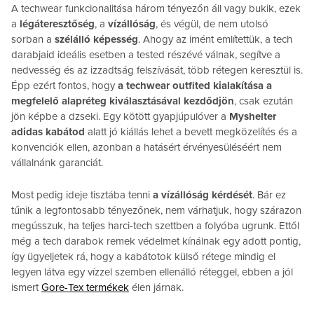
A techwear funkcionalitása három tényezőn áll vagy bukik, ezek
a
légáteresztőség
, a
vízállóság
, és végül, de nem utolsó
sorban a
szélálló képesség
. Ahogy az imént említettük, a tech
darabjaid ideális esetben a tested részévé válnak, segítve a
nedvesség és az izzadtság felszívását, több rétegen keresztül is.
Épp ezért fontos, hogy
a techwear outfited kialakítása a
megfelelő alapréteg kiválasztásával kezdődjön
, csak ezután
jön képbe a dzseki. Egy kötött gyapjúpulóver a
Myshelter
adidas kabátod
alatt jó kiállás lehet a bevett megközelítés és a
konvenciók ellen, azonban a hatásért érvényesüléséért nem
vállalnánk garanciát.
Most pedig ideje tisztába tenni
a vízállóság kérdését
. Bár ez
tűnik a legfontosabb tényezőnek, nem várhatjuk, hogy szárazon
megússzuk, ha teljes harci-tech szettben a folyóba ugrunk. Ettől
még a tech darabok remek védelmet kínálnak egy adott pontig,
így ügyeljetek rá, hogy a kabátotok külső rétege mindig el
legyen látva egy vízzel szemben ellenálló réteggel, ebben a jól
ismert
Gore-Tex termékek
élen járnak.