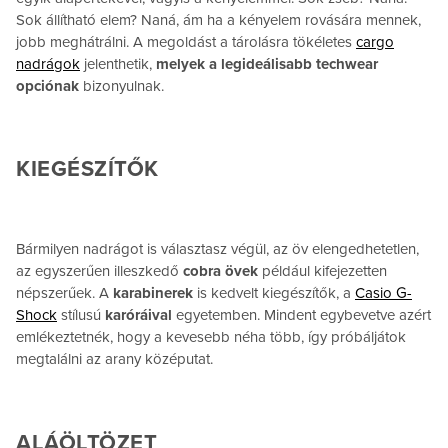
Sok állítható elem? Naná, ám ha a kényelem rovására mennek,
jobb meghátrálni. A megoldást a tárolásra tökéletes
cargo
nadrágok
jelenthetik,
melyek a legideálisabb techwear
opciónak
bizonyulnak.
KIEGÉSZÍTŐK
Bármilyen nadrágot is választasz végül, az öv elengedhetetlen,
az egyszerűen illeszkedő
cobra övek
például kifejezetten
népszerűek. A
karabinerek
is kedvelt kiegészítők, a
Casio G-
Shock
stílusú
karóráival
egyetemben. Mindent egybevetve azért
emlékeztetnék, hogy a kevesebb néha több, így próbáljátok
megtalálni az arany középutat.
ALÁÖLTÖZET