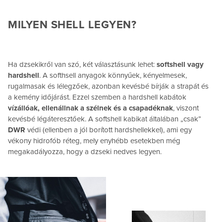
MILYEN SHELL LEGYEN?
Ha dzsekikről van szó, két választásunk lehet:
softshell vagy
hardshell
. A softhsell anyagok könnyűek, kényelmesek,
rugalmasak és lélegzőek, azonban kevésbé bírják a strapát és
a kemény időjárást. Ezzel szemben a hardshell kabátok
vízállóak, ellenállnak a szélnek és a csapadéknak
, viszont
kevésbé légáteresztőek. A softshell kabikat általában „csak”
DWR
védi (ellenben a jól borított hardshellekkel), ami egy
vékony hidrofób réteg, mely enyhébb esetekben még
megakadályozza, hogy a dzseki nedves legyen.