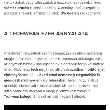
instrukciókat, vagy válasszátok a hozzátok legközelebb lévő,
száraz tisztítást
biztosító tisztítót. A trehány tisztítás legfőbb
áldozata a feljebb említett hidrofób
DWR-réteg
szokott lenni.
A TECHWEAR EZER ÁRNYALATA
A techwear irányzatnak számos leágazása és eltérő esztétikai
megjelenése van, melyeket nehéz is pontosan bekategorizálni,
az egyetlen biztos kiindulópontunk a darabok technikai háttere
lehet. Öltözhetsz
tech ninjának
,
all-black szettben hódító éjjeli
ejtőernyősnek
, de az
ókori kínai nemesség eleganciáját is
megidézheted modern kivitelezésben
, lévén, hogy a stílus
orientális elemekből is inspirálódott. Minden, a techwearhez
húzó brandnek megvan a maga jellemző esztétikája, a
Techwear kategórián
belül mindet megtalálhatjátok.