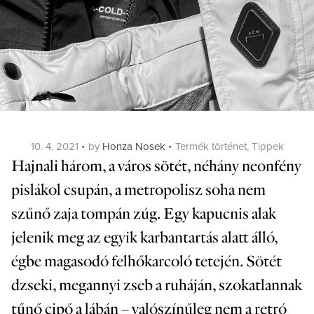
Posted
Categories
10. 4. 2021
by
Honza Nosek
Termék történet
,
Tippek
on
Hajnali három, a város sötét, néhány neonfény
pislákol csupán, a metropolisz soha nem
szűnő zaja tompán zúg. Egy kapucnis alak
jelenik meg az egyik karbantartás alatt álló,
égbe magasodó felhőkarcoló tetején. Sötét
dzseki, megannyi zseb a ruháján, szokatlannak
tűnő cipő a lábán – valószínűleg nem a retró