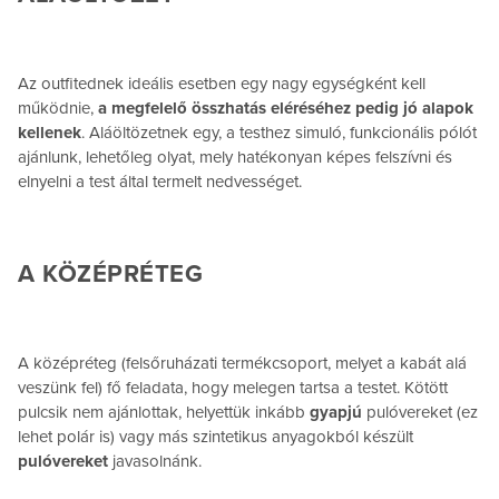
Az outfitednek ideális esetben egy nagy egységként kell
működnie,
a megfelelő összhatás eléréséhez pedig jó alapok
kellenek
. Aláöltözetnek egy, a testhez simuló, funkcionális pólót
ajánlunk, lehetőleg olyat, mely hatékonyan képes felszívni és
elnyelni a test által termelt nedvességet.
A KÖZÉPRÉTEG
A középréteg (felsőruházati termékcsoport, melyet a kabát alá
veszünk fel) fő feladata, hogy melegen tartsa a testet. Kötött
pulcsik nem ajánlottak, helyettük inkább
gyapjú
pulóvereket (ez
lehet polár is) vagy más szintetikus anyagokból készült
pulóvereket
javasolnánk.