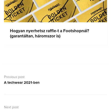
Hogyan nyerhetsz raffle-t a Footshopnál?
(garantáltan, háromszor is)
Bejegyzés
navigáció
Previous post
A techwear 2021-ben
Previous
post:
Next post