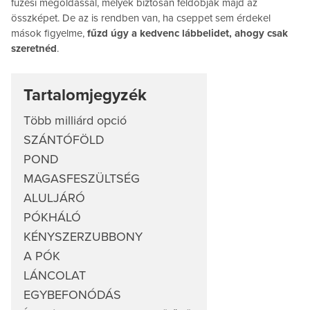
fűzési megoldással, melyek biztosan feldobják majd az
összképet. De az is rendben van, ha cseppet sem érdekel
mások figyelme,
fűzd úgy a kedvenc lábbelidet, ahogy csak
szeretnéd
.
Tartalomjegyzék
Több milliárd opció
SZÁNTÓFÖLD
POND
MAGASFESZÜLTSÉG
ALULJÁRÓ
PÓKHÁLÓ
KÉNYSZERZUBBONY
A PÓK
LÁNCOLAT
EGYBEFONÓDÁS