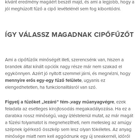
kívánt eredmény magáért beszél majd, és ami a legjobb, hogy a
jól meghúzott fűző a cipő levételénél sem fog kibontódni.
ÍGY VÁLASSZ MAGADNAK CIPŐFŰZŐT
Ami a cipőfűzők minőségét illeti, szerencsénk van, hiszen a
brandek által kínált opciók nagy része már nem szakad el
egykönnyen. Azért jó nyitott szemmel járni, és megnézni, hogy
mennyire erős egy-egy fűző felülete
, ugyanis ez
elengedhetetlen, ha funkcionalitásról van szó.
Figyelj a fűzőket „lezáró” fém-,vagy műanyagvégre
, ezek
feladata az esetleges kirojtosodás megakadályozása. Ha ez a
darabka rossz minőségű, vagy ízléstelenül mutat, az már magát
a fűzési folyamatot is megnehezítheti, nem mellesleg az amúgy
szépnek ígérkező összkép sem lesz olyan tökéletes. Az anyag
minősége miatt nem kell aggódnunk egy új sneakernél, időről