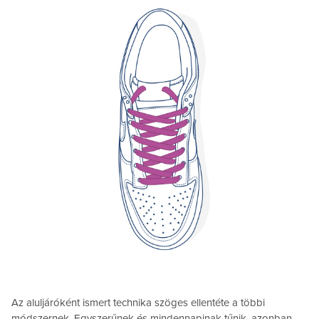
Az aluljáróként ismert technika szöges ellentéte a többi
módszernek. Egyszerűnek és mindennapinak tűnik, azonban