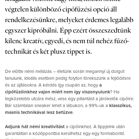
végtelen különböző cipőfűzési opció áll
rendelkezésünkre, melyeket érdemes legalább
egyszer kipróbálni. Épp ezért összeszedtünk
kilenc kreatív, egyedi, és nem túl nehéz fűző-
technikát és két plusz tippet is.
De előtte némi mélázás – életünk során megannyi új dolgot
tanulunk, ideális esetben pedig folyton törekszünk a fejlődésre
és az újításokra. A kérdés így csupán az, hogy
a
cipőfűzőinkhez vajon miért nem így viszonyulunk
? Ha
legközelebb utcára mész, vess egy pillantást a járókelők cipőire.
Bár számtalan sneaker lehet a lábukon, a 99%-uk a
klasszikus,
masnis technikával lesz befűzve
.
Adjunk hát némi kreativitást
a cipőinkhez. A tippjeink után
garantáltan a középpontba kerülhetsz egy-egy formabontó