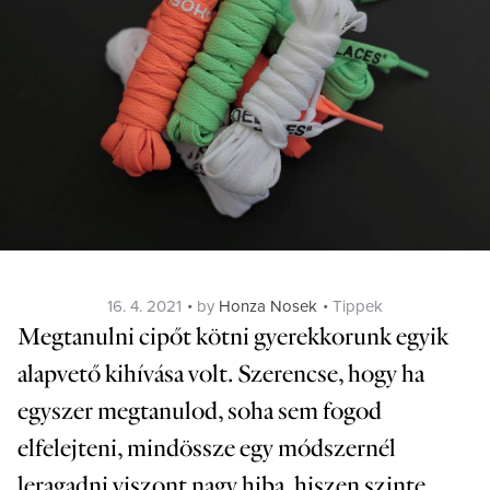
Posted
Categories
16. 4. 2021
by
Honza Nosek
Tippek
on
Megtanulni cipőt kötni gyerekkorunk egyik
alapvető kihívása volt. Szerencse, hogy ha
egyszer megtanulod, soha sem fogod
elfelejteni, mindössze egy módszernél
leragadni viszont nagy hiba, hiszen szinte