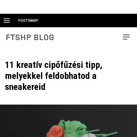
Skip
to
content
FTSHP blog
Menu
11 kreatív cipőfűzési tipp,
melyekkel feldobhatod a
sneakereid