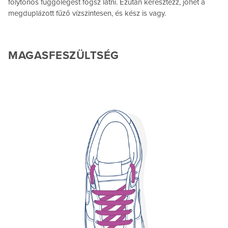
folytonos függőlegest fogsz látni. Ezután keresztezz, jöhet a
megduplázott fűző vízszintesen, és kész is vagy.
MAGASFESZÜLTSÉG