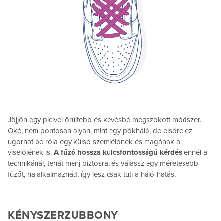
Jöjjön egy picivel őrültebb és kevésbé megszokott módszer.
Oké, nem pontosan olyan, mint egy pókháló, de elsőre ez
ugorhat be róla egy külső szemlélőnek és magának a
viselőjének is.
A fűző hossza kulcsfontosságú kérdés
ennél a
technikánál, tehát menj biztosra, és válassz egy méretesebb
fűzőt, ha alkalmaznád, így lesz csak tuti a háló-hatás.
KÉNYSZERZUBBONY