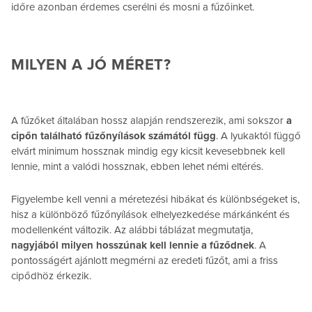
időre azonban érdemes cserélni és mosni a fűzőinket.
MILYEN A JÓ MÉRET?
A fűzőket általában hossz alapján rendszerezik, ami sokszor
a
cipőn található fűzőnyílások számától függ
. A lyukaktól függő
elvárt minimum hossznak mindig egy kicsit kevesebbnek kell
lennie, mint a valódi hossznak, ebben lehet némi eltérés.
Figyelembe kell venni a méretezési hibákat és különbségeket is,
hisz a különböző fűzőnyílások elhelyezkedése márkánként és
modellenként változik. Az alábbi táblázat megmutatja,
nagyjából milyen hosszúnak kell lennie a fűződnek
. A
pontosságért ajánlott megmérni az eredeti fűzőt, ami a friss
cipődhöz érkezik.