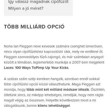
Így válassz magadnak cipőfűzőt
Milyen a jó méret?
TÖBB MILLIÁRD OPCIÓ
Noha Ian Fieggen neve kevesek számára csenghet ismerősen,
nincs olyan cipőfűzéshez kapcsolódó cikk, mely ne említené őt.
Fieggen szenvedélyes fűző-rajongó, és már számtalan anyagot
közölt a témában, legismertebb munkája a 2007-ben megjelent
Laces: 100 Ways To
Pimp Up Your Kicks
.
A százas szám szép kereken hangzik, azonban ennél sokkal
több cipőfűzési opció közül választhatunk. Maga Fieggen azt
mondja, hogy
több mint két milliárd módszer létezik
. Őszintén,
ötletünk sincs, ez miképp lehetséges, reméljük, hogy nem rágta
magát végig az összesen. Helyette következzen most a mi
válogatásunk, benne
kilenc lehetőséggel
.