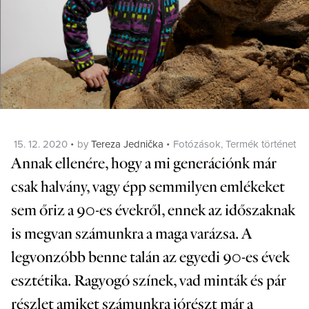
Posted
Categories
15. 12. 2020
by
Tereza Jednička
Fotózások
,
Termék történet
on
Annak ellenére, hogy a mi generációnk már
csak halvány, vagy épp semmilyen emlékeket
sem őriz a 90-es évekről, ennek az időszaknak
is megvan számunkra a maga varázsa. A
legvonzóbb benne talán az egyedi 90-es évek
esztétika. Ragyogó színek, vad minták és pár
részlet amiket számunkra jórészt már a