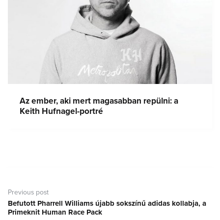
Az ember, aki mert magasabban repülni: a
Keith Hufnagel-portré
Bejegyzés
navigáció
Previous post
Befutott Pharrell Williams újabb sokszínű adidas kollabja, a
Previous
Primeknit Human Race Pack
post: