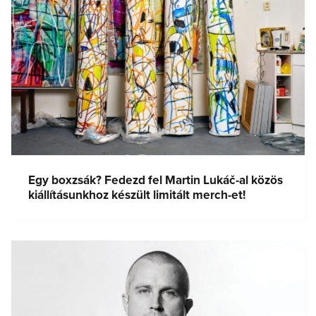
Egy boxzsák? Fedezd fel Martin Lukáč-al közös
kiállításunkhoz készült limitált merch-et!