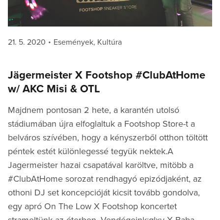
Posted
Categories
21. 5. 2020
Események
,
Kultúra
on
Jägermeister X Footshop #ClubAtHome
w/ AKC Misi & OTL
Majdnem pontosan 2 hete, a karantén utolsó
stádiumában újra elfoglaltuk a Footshop Store-t a
belváros szívében, hogy a kényszerből otthon töltött
péntek estét különlegessé tegyük nektek.A
Jagermeister hazai csapatával karöltve, mitöbb a
#ClubAtHome sorozat rendhagyó epizódjaként, az
othoni DJ set koncepcióját kicsit tovább gondolva,
egy apró On The Low X Footshop koncertet
strameltünk az éterben. Vendégeink:glxy X Baba