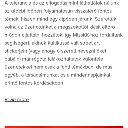
A tolerancia és az elfogadás mint láthattátok nálunk
az utóbbi időben folyamatosan visszatérő fontos
témák, hiszen mind egy cipőben járunk. Szerettük
volna az üzenetünket a megszokottól kicsit eltérő
módon eljuttatni hozzátok, így MissKK-hoz fordultunk
segítségért, akinek kultikussá vált street art
stickerjein (vagy ahogy ő szereti nevezni őket,
babáin) már régóta talákozhattatok kúlönféle
üzenetekkel nem csak a fenti témákban, de más
egyéb, a társadalmunkat és a mindennapjainkat
érintő fontos kérdésekben
Read more