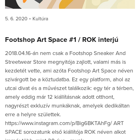
Posted
Categories
5. 6. 2020
Kultúra
on
Footshop Art Space #1 / ROK interjú
2018.04.16-án nem csak a Footshop Sneaker And
Streetwear Store megnyitója zajlott, valami más is
kezdetét vette, ami azóta Footshop Art Space néven
szivárgott be a köztudatba. Ez egy platform, ahol az
utcai divat és a művészet találkozik: egy tér a térben,
amely eddig már 12 kiállításnak adott otthont,
nagyrészt exkluzív munkáknak, amelyek dedikáltan
erre a helyre születtek.
https://www.instagram.com/p/Big6BKTAhFg/ ART
SPACE sorozatunk első kiállítója ROK néven alkot