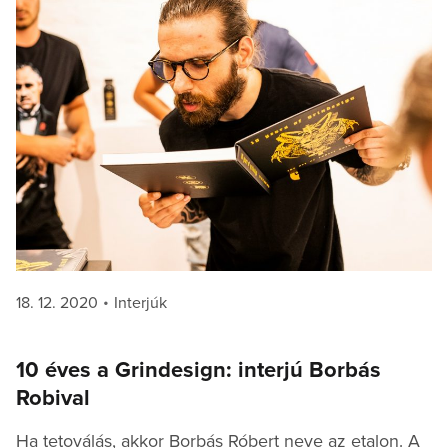
Posted
Categories
18. 12. 2020
Interjúk
on
10 éves a Grindesign: interjú Borbás
Robival
Ha tetoválás, akkor Borbás Róbert neve az etalon. A