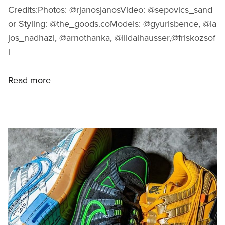
Credits:Photos: @rjanosjanosVideo: @sepovics_sand
or Styling: @the_goods.coModels: @gyurisbence, @la
jos_nadhazi, @arnothanka, @lildalhausser,@friskozsof
i
Read more