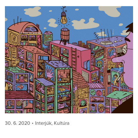
Posted
Categories
30. 6. 2020
Interjúk
,
Kultúra
on