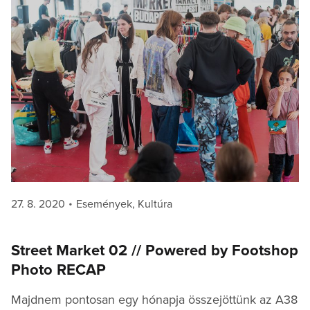
Posted
Categories
27. 8. 2020
Események
,
Kultúra
on
Street Market 02 // Powered by Footshop
Photo RECAP
Majdnem pontosan egy hónapja összejöttünk az A38