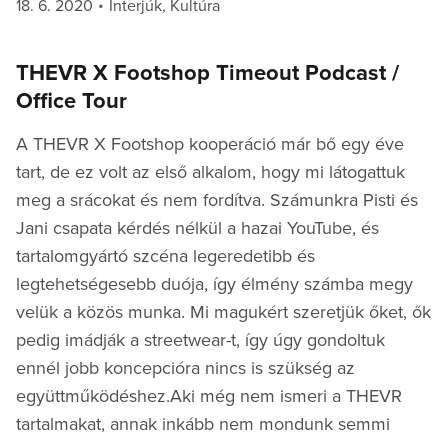
Posted
Categories
18. 6. 2020
Interjúk
,
Kultúra
on
THEVR X Footshop Timeout Podcast /
Office Tour
A THEVR X Footshop kooperáció már bő egy éve
tart, de ez volt az első alkalom, hogy mi látogattuk
meg a srácokat és nem fordítva. Számunkra Pisti és
Jani csapata kérdés nélkül a hazai YouTube, és
tartalomgyártó szcéna legeredetibb és
legtehetségesebb duója, így élmény számba megy
velük a közös munka. Mi magukért szeretjük őket, ők
pedig imádják a streetwear-t, így úgy gondoltuk
ennél jobb koncepcióra nincs is szükség az
együttműködéshez.Aki még nem ismeri a THEVR
tartalmakat, annak inkább nem mondunk semmi