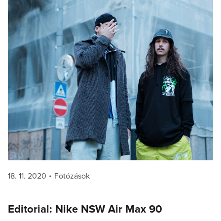
Posted
Categories
18. 11. 2020
Fotózások
on
Editorial: Nike NSW Air Max 90