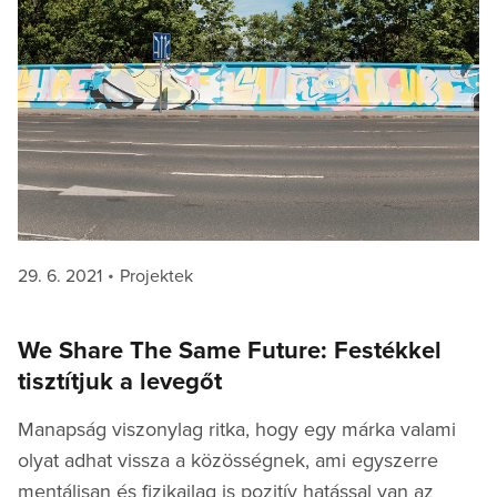
Posted
Categories
29. 6. 2021
Projektek
on
We Share The Same Future: Festékkel
tisztítjuk a levegőt
Manapság viszonylag ritka, hogy egy márka valami
olyat adhat vissza a közösségnek, ami egyszerre
mentálisan és fizikailag is pozitív hatással van az