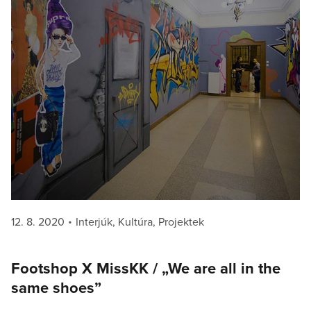
Posted
Categories
12. 8. 2020
Interjúk
,
Kultúra
,
Projektek
on
Footshop X MissKK / „We are all in the
same shoes”