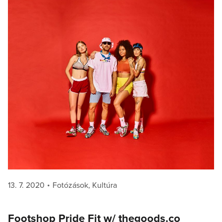
Posted
Categories
13. 7. 2020
Fotózások
,
Kultúra
on
Footshop Pride Fit w/ thegoods.co