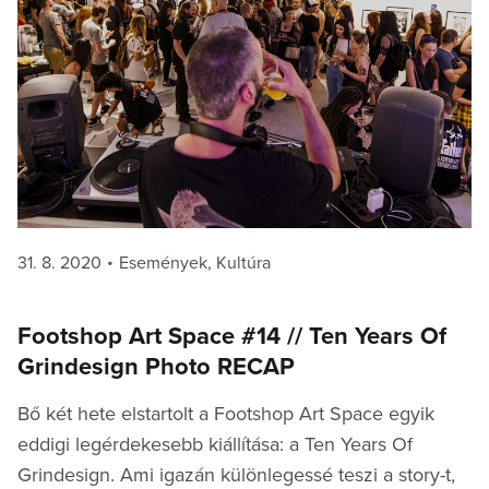
Posted
Categories
31. 8. 2020
Események
,
Kultúra
on
Footshop Art Space #14 // Ten Years Of
Grindesign Photo RECAP
Bő két hete elstartolt a Footshop Art Space egyik
eddigi legérdekesebb kiállítása: a Ten Years Of
Grindesign. Ami igazán különlegessé teszi a story-t,