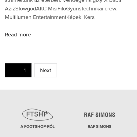
AzizSlowgodAKC MisiFiloGyurisTechnikai crew:
Multilumen EntertainmentKépek: Kers
Read more
Bejegyzések
Page
1
Next
lapozása
A FOOTSHOP-RÓL
RAF SIMONS