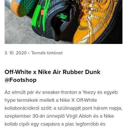
Posted
Categories
3. 10. 2020
Termék történet
on
Off-White x Nike Air Rubber Dunk
@Footshop
Az elmúlt pár év sneaker-fronton a Yeezy és egyéb
hype termékek mellett a Nike X Off-White
kollaborációkról szólt: a szülinapját pont három napja,
szeptember 30-án ünneplő Virgil Abloh és a Nike
kollab cipői egy csapásra a piac legforróbb és