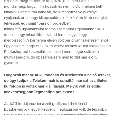
Szeretek megrendelésre dolgozni, jó ha néha valaki más
mondja meg, hogy mit alkossak és nem folyton nekem kell
kitalálni. Lehet furán hangzik, de a megbízások jó esélyt
nyújtanak arra, hogy kikapcsolódjak és később több energiát
fektessek egy saját “passion projectbe”,
mindkettő ugyanannyira fontos számomra.Ugyanakkor az is
fontos, hogy minél több szabad terem legyen egy
megbízáson. A karrierem elején volt pár olyan felkérésem ahol
úgy éreztem, hogy csak azért vettek fel mert kellett valaki aki tud
Photoshoppot használni, nem azért mert megbecsülték a
munkásságom, de ez szerencsére nem fordul már elő túl
gyakran.
Dolgoztál már az ACG irodában és díszítetted a belső tereket,
de úgy tudjuk a Telekom-nak is csináltál már ezt-azt, illetve
külföldön is voltak már kiállításaid. Melyik volt az eddigi
kedvenc/legjobb/legmenőbb projekted?
Az ACG irodájához tervezett grafikára hihetetlenül
büszke vagyok, egyik kedvenc megbízásom volt, de legalább