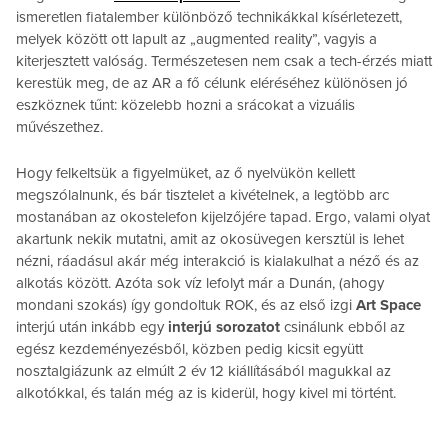
ismeretlen fiatalember különböző technikákkal kísérletezett,
melyek között ott lapult az „augmented reality”, vagyis a
kiterjesztett valóság. Természetesen nem csak a tech-érzés miatt
kerestük meg, de az AR a fő célunk eléréséhez különösen jó
eszköznek tűnt: közelebb hozni a srácokat a vizuális
művészethez.
Hogy felkeltsük a figyelmüket, az ő nyelvükön kellett
megszólalnunk, és bár tisztelet a kivételnek, a legtöbb arc
mostanában az okostelefon kijelzőjére tapad. Ergo, valami olyat
akartunk nekik mutatni, amit az okosüvegen kersztül is lehet
nézni, ráadásul akár még interakció is kialakulhat a néző és az
alkotás között. Azóta sok víz lefolyt már a Dunán, (ahogy
mondani szokás) így gondoltuk ROK, és az első izgi
Art Space
interjú után inkább egy
interjú sorozatot
csinálunk ebből az
egész kezdeményezésből, közben pedig kicsit együtt
nosztalgiázunk az elmúlt 2 év 12 kiállításából magukkal az
alkotókkal, és talán még az is kiderül, hogy kivel mi történt.