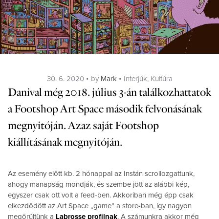
Posted
Categories
30. 6. 2020
by
Mark
Interjúk
,
Kultúra
on
Danival még 2018. július 3-án találkozhattatok
a
Footshop Art Space
második felvonásának
megnyitóján. Azaz saját Footshop
kiállításának megnyitóján.
Az esemény előtt kb. 2 hónappal az Instán scrollozgattunk,
ahogy manapság mondják, és szembe jött az alábbi kép,
egyszer csak ott volt a feed-ben. Akkoriban még épp csak
elkezdődött az Art Space „game” a store-ban, így nagyon
megörültünk a
Labrosse profilnak
. A számunkra akkor még