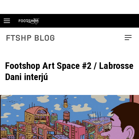
Skip
to
content
FTSHP blog
Menu
Footshop Art Space #2 / Labrosse
Dani interjú