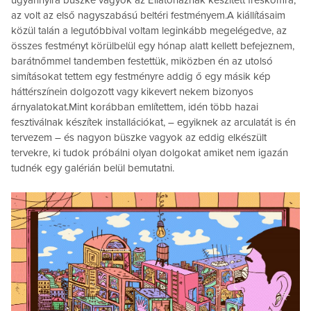
ugyannyira büszke vagyok az Ellátóháznak készített freskómra,
az volt az első nagyszabású beltéri festményem.A kiállításaim
közül talán a legutóbbival voltam leginkább megelégedve, az
összes festményt körülbelül egy hónap alatt kellett befejeznem,
barátnőmmel tandemben festettük, miközben én az utolsó
simításokat tettem egy festményre addig ő egy másik kép
háttérszínein dolgozott vagy kikevert nekem bizonyos
árnyalatokat.Mint korábban említettem, idén több hazai
fesztiválnak készítek installációkat, – egyiknek az arculatát is én
tervezem – és nagyon büszke vagyok az eddig elkészült
tervekre, ki tudok próbálni olyan dolgokat amiket nem igazán
tudnék egy galérián belül bemutatni.