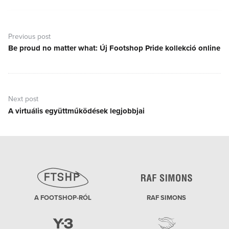
Bejegyzés
navigáció
Previous post
Be proud no matter what: Új Footshop Pride kollekció online
Previous
post:
Next post
A virtuális együttműködések legjobbjai
Next
post:
A FOOTSHOP-RÓL
RAF SIMONS