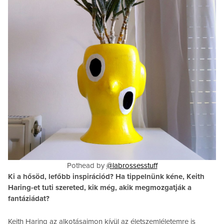
Pothead by
@labrossesstuff
Ki a hősöd, lefőbb inspirációd? Ha tippelnünk kéne, Keith
Haring-et tuti szereted, kik még, akik megmozgatják a
fantáziádat?
Keith Haring az alkotásaimon kívül az életszemléletemre is