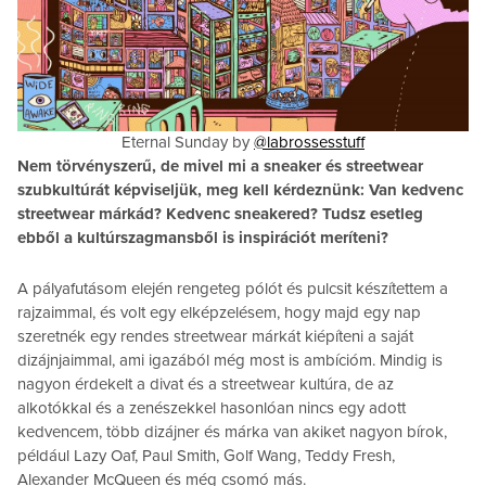
Eternal Sunday by
@labrossesstuff
Nem törvényszerű, de mivel mi a sneaker és streetwear
szubkultúrát képviseljük, meg kell kérdeznünk: Van kedvenc
streetwear márkád? Kedvenc sneakered? Tudsz esetleg
ebből a kultúrszagmansből is inspirációt meríteni?
A pályafutásom elején rengeteg pólót és pulcsit készítettem a
rajzaimmal, és volt egy elképzelésem, hogy majd egy nap
szeretnék egy rendes streetwear márkát kiépíteni a saját
dizájnjaimmal, ami igazából még most is ambícióm. Mindig is
nagyon érdekelt a divat és a streetwear kultúra, de az
alkotókkal és a zenészekkel hasonlóan nincs egy adott
kedvencem, több dizájner és márka van akiket nagyon bírok,
például Lazy Oaf, Paul Smith, Golf Wang, Teddy Fresh,
Alexander McQueen és még csomó más.