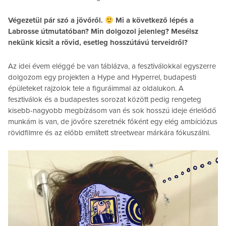
Végezetül pár szó a jövőről.
Mi a következő lépés a
Labrosse útmutatóban? Min dolgozol jelenleg? Mesélsz
nekünk kicsit a rövid, esetleg hosszútávú terveidről?
Az idei évem eléggé be van táblázva, a fesztiválokkal egyszerre
dolgozom egy projekten a Hype and Hyperrel, budapesti
épületeket rajzolok tele a figuráimmal az oldalukon. A
fesztiválok és a budapestes sorozat között pedig rengeteg
kisebb-nagyobb megbízásom van és sok hosszú ideje érlelődő
munkám is van, de jövőre szeretnék főként egy elég ambíciózus
rövidfilmre és az előbb említett streetwear márkára fókuszálni.