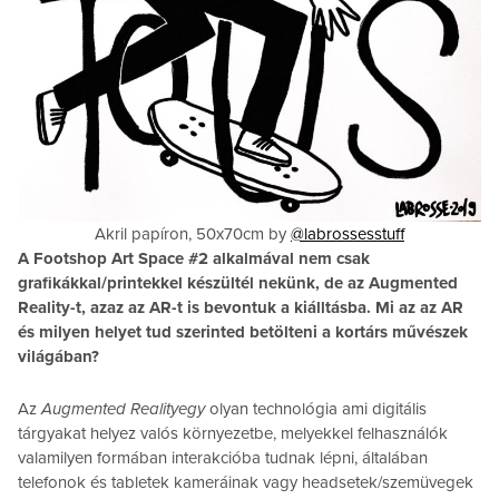
Akril papíron, 50x70cm by
@labrossesstuff
A Footshop Art Space #2 alkalmával nem csak
grafikákkal/printekkel készültél nekünk, de az Augmented
Reality-t, azaz az AR-t is bevontuk a kiálltásba. Mi az az AR
és milyen helyet tud szerinted betölteni a kortárs művészek
világában?
Az
Augmented Realityegy
olyan technológia ami digitális
tárgyakat helyez valós környezetbe, melyekkel felhasználók
valamilyen formában interakcióba tudnak lépni, általában
telefonok és tabletek kameráinak vagy headsetek/szemüvegek