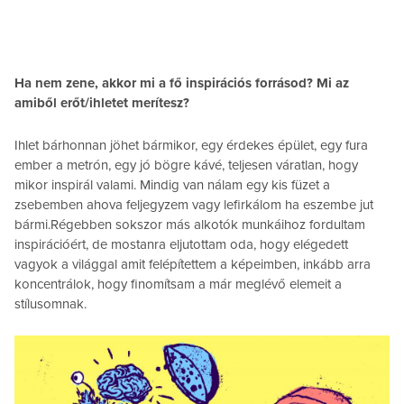
Ha nem zene, akkor mi a fő inspirációs forrásod? Mi az
amiből erőt/ihletet merítesz?
Ihlet bárhonnan jöhet bármikor, egy érdekes épület, egy fura
ember a metrón, egy jó bögre kávé, teljesen váratlan, hogy
mikor inspirál valami. Mindig van nálam egy kis füzet a
zsebemben ahova feljegyzem vagy lefirkálom ha eszembe jut
bármi.Régebben sokszor más alkotók munkáihoz fordultam
inspirációért, de mostanra eljutottam oda, hogy elégedett
vagyok a világgal amit felépítettem a képeimben, inkább arra
koncentrálok, hogy finomítsam a már meglévő elemeit a
stílusomnak.