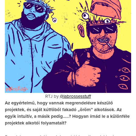
RTJ by
@labrossesstuff
Az egyértelmű, hogy vannak megrendelésre készülő
projektek, és saját kútfőből fakadó „öröm” alkotások. Az
egyik intuitív, a másik pedig…..? Hogyan írnád le a különféle
projektek alkotói folyamatait?