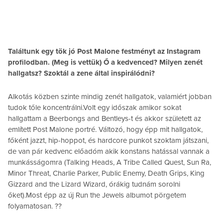
Találtunk egy tök jó Post Malone festményt az Instagram
profilodban. (Meg is vettük) Ő a kedvenced? Milyen zenét
hallgatsz? Szoktál a zene által inspirálódni?
Alkotás közben szinte mindig zenét hallgatok, valamiért jobban
tudok tőle koncentrálni.Volt egy időszak amikor sokat
hallgattam a Beerbongs and Bentleys-t és akkor született az
említett Post Malone portré. Változó, hogy épp mit hallgatok,
főként jazzt, hip-hoppot, és hardcore punkot szoktam játszani,
de van pár kedvenc előadóm akik konstans hatással vannak a
munkásságomra (Talking Heads, A Tribe Called Quest, Sun Ra,
Minor Threat, Charlie Parker, Public Enemy, Death Grips, King
Gizzard and the Lizard Wizard, órákig tudnám sorolni
őket).Most épp az új Run the Jewels albumot pörgetem
folyamatosan. ??