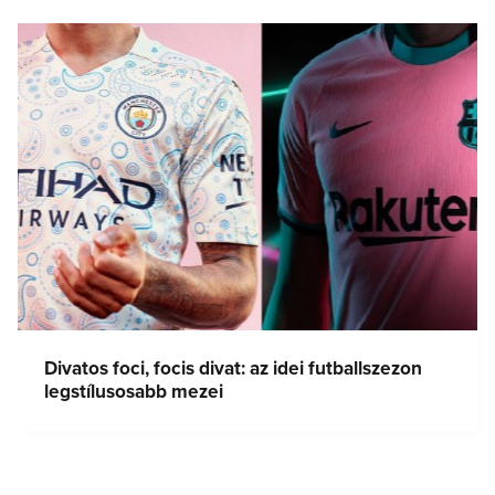
Divatos foci, focis divat: az idei futballszezon
legstílusosabb mezei