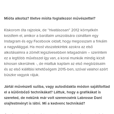
Mióta alkotsz? Illetve mióta foglalkozol művészettel?
Kiskorom óta rajzolok, de “hivatásosan” 2012 környékén
kezdtem el, amikor a barátaim unszolására csináltam egy
Instagram és egy Facebook oldalt, hogy megosszam a firkáim
a nagyvilággal. Ha most visszatekintek azokra az első
alkotásaimra a zömét legszívesebben letagadnám – szerintem
ez a legtöbb művésszel így van, a korai munkák mindig kicsit
kínosan sikerülnek -, de miattuk kaptam az első megbízásaim
és az első kiállítási lehetőségem 2015-ben, szóval valahol azért
büszke vagyok rájuk.
Jártál művészeti suliba, vagy autodidakta módon sajátítottad
el a különbőző technikákat? Láttuk, hogy a grafikákat is
szereted, de nekünk már volt szerencsénk Labrosse Dani
olajfestményt is látni. Mi a kedvenc technikád?