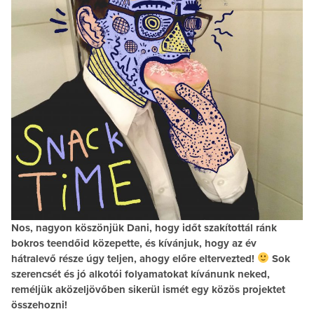
Nos, nagyon köszönjük Dani, hogy időt szakítottál ránk
bokros teendőid közepette, és kívánjuk, hogy az év
hátralevő része úgy teljen, ahogy előre eltervezted!
Sok
szerencsét és jó alkotói folyamatokat kívánunk neked,
reméljük aközeljövőben sikerül ismét egy közös projektet
összehozni!