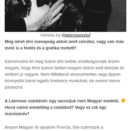
Heroes by
@labrossesstuf
Meg lehet élni manapság abból amit csinálsz, vagy van más
meló is a festés és a grafika mellett?
Szerencsére én meg tudok élni belőle, kiváltságosnak érzem
magam, hogy fenn tudom tartani magam abból amit élvezek és
amiben jó vagyok. Nem féltetlenül stresszmentes vagy éppen
könnyebb bármi egyéb freelance munkánál, de semmi okom
panaszra.
A Labrosse családnév úgy saccoljuk nem Magyar eredetű.
Hová valósi eredetileg a családod? Vagy ez csk egy
művésznév?
Anyum Magyar és apukám Francia, tőle származik a