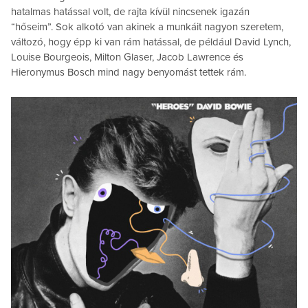
hatalmas hatással volt, de rajta kívül nincsenek igazán
“hőseim”. Sok alkotó van akinek a munkáit nagyon szeretem,
változó, hogy épp ki van rám hatással, de például David Lynch,
Louise Bourgeois, Milton Glaser, Jacob Lawrence és
Hieronymus Bosch mind nagy benyomást tettek rám.