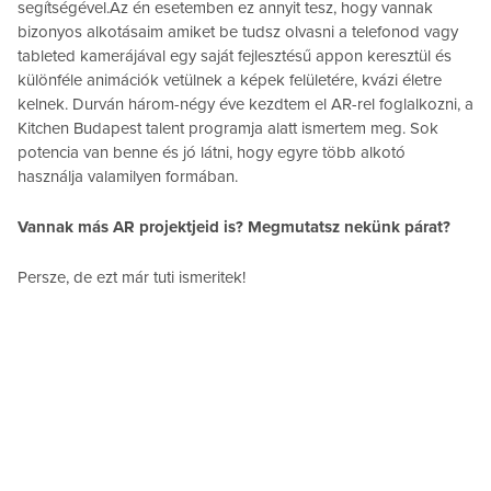
segítségével.Az én esetemben ez annyit tesz, hogy vannak
bizonyos alkotásaim amiket be tudsz olvasni a telefonod vagy
tableted kamerájával egy saját fejlesztésű appon keresztül és
különféle animációk vetülnek a képek felületére, kvázi életre
kelnek. Durván három-négy éve kezdtem el AR-rel foglalkozni, a
Kitchen Budapest talent programja alatt ismertem meg. Sok
potencia van benne és jó látni, hogy egyre több alkotó
használja valamilyen formában.
Vannak más AR projektjeid is? Megmutatsz nekünk párat?
Persze, de ezt már tuti ismeritek!