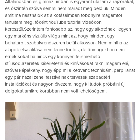
Általánosban és gimnáziumban is egyaránt utáltam a rajzórákat,
és őszintén szólva semmi nem maradt meg belőlük. Minden
amit ma használok az alkotásaimban többnyire magamtól
tanultam meg, főként YouTube tutorial videókon
keresztül.Szerintem fontosabb az, hogy egy alkotónak legyen
egy markáns vizuális világa mint az, hogy mindent egy
behatárolt szabályrendszeren belül alkosson. Nem mintha az
alapok elsajátítása nem lenne fontos, de önmagukban nem
érnek sokat ha nincs egy könnyen felismerhető
stílusod.Szeretek kísérletezni és kihívásokat rakni magam elé,
szóval képlékeny, hogy épp mi a kedvenc technikám, perpillanat
egy pár hazai zenei fesztiválnak tervezek szabadtéri
installációkat és nagyon élvezem, hogy ki tudok próbálni új
dolgokat amikre korábban nem volt lehetőségem.