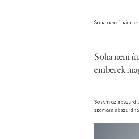
Soha nem írnám le 
Soha nem írn
emberek mag
Sosem az abszurditá
számára abszurdna