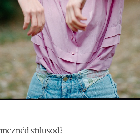
emeznéd stílusod?