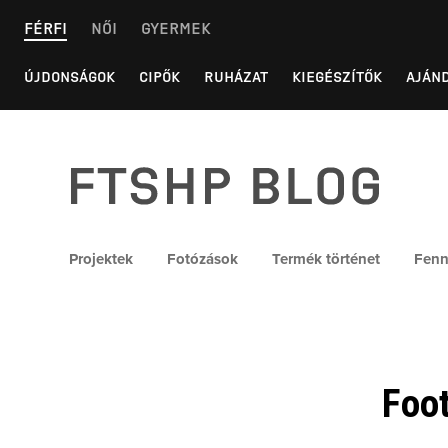
Skip
FÉRFI
NŐI
GYERMEK
to
content
ÚJDONSÁGOK
CIPŐK
RUHÁZAT
KIEGÉSZÍTŐK
AJÁN
FTSHP blog
Projektek
Fotózások
Termék történet
Fenn
Foo