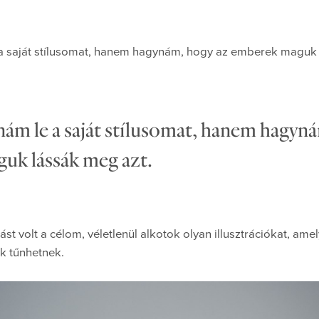
a saját stílusomat, hanem hagynám, hogy az emberek maguk 
ám le a saját stílusomat, hanem hagyn
uk lássák meg azt.
st volt a célom, véletlenül alkotok olyan illusztrációkat, am
k tűnhetnek.