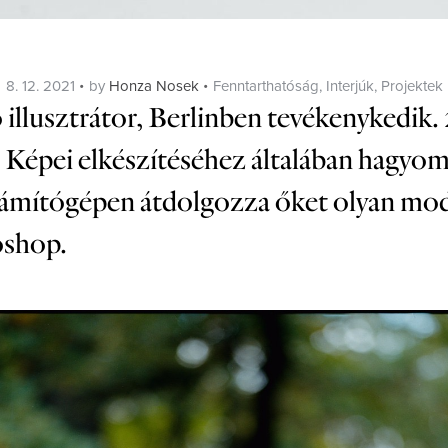
Posted
Categories
8. 12. 2021
by
Honza Nosek
Fenntarthatóság
,
Interjúk
,
Projektek
on
illusztrátor, Berlinben tevékenykedik.
. Képei elkészítéséhez általában hagyo
 számítógépen átdolgozza őket olyan mo
toshop.