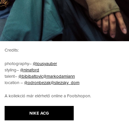
Credits:
photography–
@lousyauber
styling–
@ninaford
talent–
@bibibaltovic
@markodamiann
location –
@odronbezak
@sliezsky_dom
A kollekció már elérhető online a Footshopon.
NIKE ACG