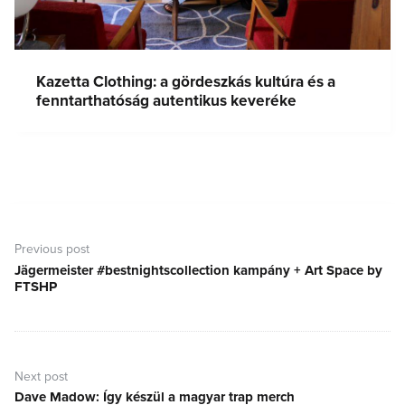
Kazetta Clothing: a gördeszkás kultúra és a
fenntarthatóság autentikus keveréke
Bejegyzés
navigáció
Previous post
Jägermeister #bestnightscollection kampány + Art Space by
Previous
FTSHP
post:
Next post
Dave Madow: Így készül a magyar trap merch
Next