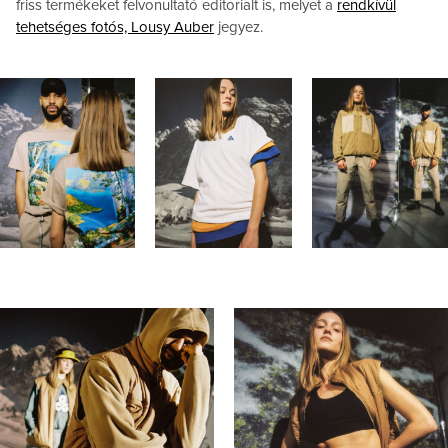
friss termékeket felvonultató editorialt is, melyet a
rendkívül
tehetséges fotós, Lousy Auber
jegyez.