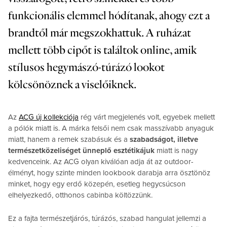
funkcionális elemmel hódítanak, ahogy ezt a
brandtől már megszokhattuk. A ruházat
mellett több cipőt is találtok online, amik
stílusos hegymászó-túrázó lookot
kölcsönöznek a viselőiknek.
Az
ACG új kollekciója
rég várt megjelenés volt, egyebek mellett
a pólók miatt is. A márka felsői nem csak masszívabb anyaguk
miatt, hanem a remek szabásuk és a
szabadságot, illetve
természetközeliséget ünneplő esztétikájuk
miatt is nagy
kedvenceink. Az ACG olyan kiválóan adja át az outdoor-
élményt, hogy szinte minden lookbook darabja arra ösztönöz
minket, hogy egy erdő közepén, esetleg hegycsúcson
elhelyezkedő, otthonos cabinba költözzünk.
Ez a fajta természetjárós, túrázós, szabad hangulat jellemzi a