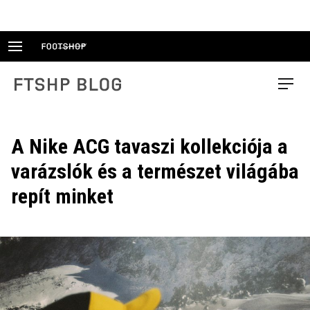
Skip
to
content
FTSHP blog
Menu
A Nike ACG tavaszi kollekciója a
varázslók és a természet világába
repít minket