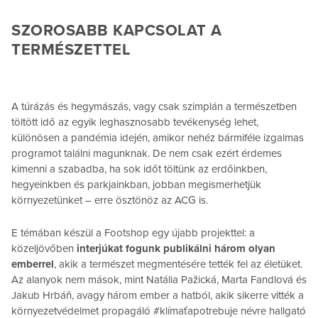
SZOROSABB KAPCSOLAT A
TERMÉSZETTEL
A túrázás és hegymászás, vagy csak szimplán a természetben
töltött idő az egyik leghasznosabb tevékenység lehet,
különösen a pandémia idején, amikor nehéz bármiféle izgalmas
programot találni magunknak. De nem csak ezért érdemes
kimenni a szabadba, ha sok időt töltünk az erdőinkben,
hegyeinkben és parkjainkban, jobban megismerhetjük
környezetünket – erre ösztönöz az ACG is.
E témában készül a Footshop egy újabb projekttel: a
közeljövőben
interjúkat fogunk publikálni három olyan
emberrel
, akik a természet megmentésére tették fel az életüket.
Az alanyok nem mások, mint Natália Pažická, Marta Fandlová és
Jakub Hrbáň, avagy három ember a hatból, akik sikerre vitték a
környezetvédelmet propagáló #klímaťapotrebuje névre hallgató