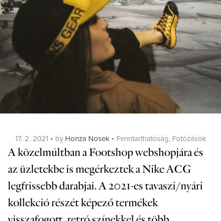
Posted
Categories
17. 2. 2021
by
Honza Nosek
Fenntarthatóság
,
Fotózások
on
A közelmúltban a Footshop webshopjára és
az üzletekbe is megérkeztek a Nike ACG
legfrissebb darabjai. A 2021-es tavaszi/nyári
kollekció részét képező termékek
visszafogott, retró színekkel és több