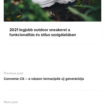
2021 legjobb outdoor sneakerei a
funkcionalitás és stílus szolgálatában
Bejegyzés
navigáció
Previous post
Converse CX – a vászon tornacipők új generációja
Previous
post:
Next post