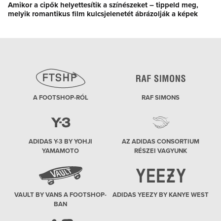
Amikor a cipők helyettesítik a színészeket – tippeld meg,
Next
melyik romantikus film kulcsjelenetét ábrázolják a képek
post:
A FOOTSHOP-RÓL
RAF SIMONS
ADIDAS Y-3 BY YOHJI
AZ ADIDAS CONSORTIUM
YAMAMOTO
RÉSZEI VAGYUNK
VAULT BY VANS A FOOTSHOP-
ADIDAS YEEZY BY KANYE WEST
BAN