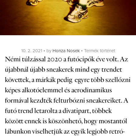
Posted
Categories
10. 2. 2021
by
Honza Nosek
Termék történet
on
Némi túlzással 2020 a futócipők éve volt. Az
újabbnál újabb sneakerek mind egy trendet
követtek, a márkák pedig egyre több szellőzni
képes alkotóelemmel és aerodinamikus
formával kezdték felturbózni sneakereiket. A
futó trend letarolta a divatipart, többek
között ennek is köszönhető, hogy mostantól
lábunkon viselhetjük az egyik legjobb retró-