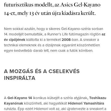
futurisztikus modellt, az Asics Gel-Kayano
14-et, mely 13 év után újra kiadásra került.
Nem sokkal azután, hogy a sikeres Gel-Kayano-széria sorban
14. modelljét bemutatták, a Runner’s Life futómagazin rögtön
az
év cipőjének
kiáltotta ki a terméket
2008
-ban. A sneaker a
technikai elemeknek és a dizájnnak egyaránt köszönhetően
egyre kedveltebb darab lett, nem csak a futók körében.
A MOZGÁS ÉS A CSELEKVÉS
INSPIRÁLTA
A
Gel-Kayano 14
ikonikus külsejét a széria atyjának
, Toshikazu
Kayanónak
köszönheti, aki hagyatékát
Hidenori Yamashitára
ruházta. Épp ezért Hidenori volt az, aki újratervezte a sneakert a