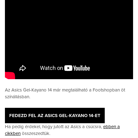
Az Asics Gel-Kayano 14 már megtalálható a Footshopban öt
színállásban.
FEDEZD FEL AZ ASICS GEL-KAYANO 14-ET
Ha pedig érdekel, hogy jutott az Asics a csúcsra,
ebben a
cikkben
összeszedtük.