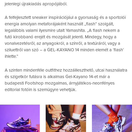
jelenlegi újrakiadás apropójából.
A felfejlesztett sneaker inspirációjául a gyorsaság és a sportolói
energia amolyan metaforájaként használt „flash” szolgált,
legalábbis valami ilyesmire utalt Yamashita. „A flash nekem a
futó kirobbanó erejét és mozgását jelenti. Mindegy, hogy a
vonalvezetésről, az anyagokról, a színről, a textúráról, vagy a
sziluettről van szó – a GEL-KAYANO 14 minden elemét a ‘flash’
ihlette.”
A szinten mindenféle outfithez hozzáilleszthető, utcai használatra
és szigetkör futásra is alkalmas Gel-Kayano 14-et már a
budapesti Footshop mozgalmas, árnyjátékos-neonfényes
editorial fotóin is szemügyre vehetjük.