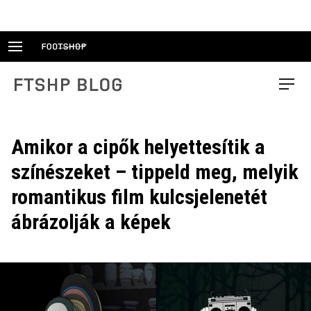
Skip
to
content
FTSHP blog
Menu
Amikor a cipők helyettesítik a
színészeket – tippeld meg, melyik
romantikus film kulcsjelenetét
ábrázolják a képek