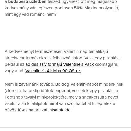
a
budapesti üzletben
teszed ugyanezt, ott még magasabb
kedvezmény vár, egészen pontosan
50%
. Majdnem olyan jó,
mint egy vad románc, nem?
A kedvezményt természetesen Valentin-nap tematikájú
streetwear termékekre is felhasználhatod. Vess egy pillantást
például az
adidas szív formájú Valentine’s Pack
csomagjára,
vagy a női
Valentine’s Air Max 90 QS-re.
Nem is zavarnánk tovább. Boldog Valentin-napot mindenkinek
(előre is), ha pedig időtök engedni, vessetek egy pillantást a
Footshop tavalyi mini-projektjére, mely a sneakersutra nevet
viseli. Talán kitaláljátok miről van szó, ha tehát túlléptétek a
bűvös 18-as határt,
kattintsatok ide
.