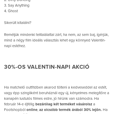
3. Say Anything
4. Ghost
Sikerült kitalálni?
Reméljük mindenki telitalálattal zárt, ha nem, az sem baj, ígérjük,
mind a négy film ideális választás lehet egy könnyed Valentin-
napi estéhez.
30%-OS VALENTIN-NAPI AKCIÓ
Ha matchelő outfitdben akarod tölteni a kedveseddel az estét,
vagy épp szingliként beruháznál egy új, kényelmes melegítőre a
kanapén lustulós filmes estre, jó hírünk van számodra. Ha
február 14-e éjfélig
bezárólag két terméket vásárolsz
a
Footshopból
online
,
az olcsóbb termék árából 30% lejön.
Ha