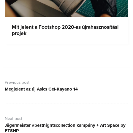
Mit jelent a Footshop 2020-as újrahasznosítási
projek
Bejegyzés
navigáció
Previous post
Megjelent az új Asics Gel-Kayano 14
Previous
post:
Next post
Jägermeister #bestnightscollection kampány + Art Space by
Next
FTSHP
post: