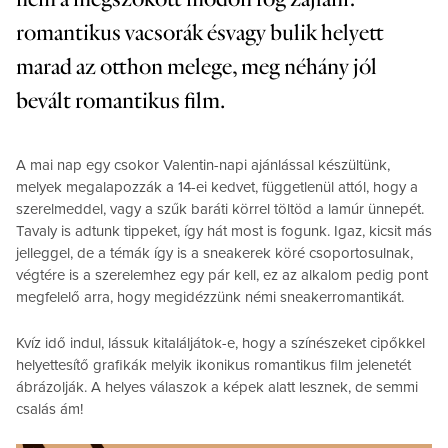
romantikus vacsorák ésvagy bulik helyett
marad az otthon melege, meg néhány jól
bevált romantikus film.
A mai nap egy csokor Valentin-napi ajánlással készültünk,
melyek megalapozzák a 14-ei kedvet, függetlenül attól, hogy a
szerelmeddel, vagy a szűk baráti körrel töltöd a lamúr ünnepét.
Tavaly is adtunk tippeket, így hát most is fogunk. Igaz, kicsit más
jelleggel, de a témák így is a sneakerek köré csoportosulnak,
végtére is a szerelemhez egy pár kell, ez az alkalom pedig pont
megfelelő arra, hogy megidézzünk némi sneakerromantikát.
Kvíz idő indul, lássuk kitaláljátok-e, hogy a színészeket cipőkkel
helyettesítő grafikák melyik ikonikus romantikus film jelenetét
ábrázolják. A helyes válaszok a képek alatt lesznek, de semmi
csalás ám!