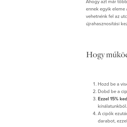
Ahogy azt már több
ennek egyik eleme 
vehetnénk fel az utc
újrahasznosítási ke
Hogy működn
Hozd be a vis
Dobd be a cip
Ezzel 15% ke
kínálatunkból
A cipők ezutá
darabot, ezzel