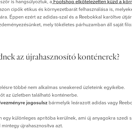
ször is hangsúlyoztuk, a
Footshop elkötelezetten küzd a kör
azon cipők etikus és környezetbarát felhasználása is, melye
ára. Éppen ezért az adidas-szal és a Reebokkal karöltve útjár
zdeményezésünket, mely tökéletes párhuzamban áll saját filo
ek az újrahasznosító konténerek?
elésre többé nem alkalmas sneakered üzleteink egyikébe.
őt az üzletben található konténerbe.
dvezményre jogosulsz
bármelyik leárazott adidas vagy Reeb
.
n egy különleges aprítóba kerülnek, ami új anyagokra szedi 
 mintegy újrahasznosítva azt.