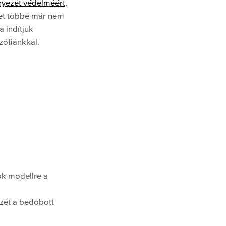
nyezet védelméért
,
ket többé már nem
a indítjuk
zófiánkkal.
ok modellre a
szét a bedobott