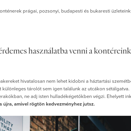
onténerek prágai, pozsonyi, budapesti és bukaresti üzletein
rdemes használatba venni a kontéreink
neakereket hivatalosan nem lehet kidobni a háztartási szemétb
t különleges tárolót sem igen találunk az utcákon sétálgatva.
rakókban, ne adj isten hulladékégetőkben végzi. Ehelyett in
s újra, amivel rögtön kedvezményhez jutsz.