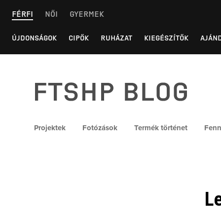
Skip
FÉRFI
NŐI
GYERMEK
to
content
ÚJDONSÁGOK
CIPŐK
RUHÁZAT
KIEGÉSZÍTŐK
AJÁN
FTSHP blog
Projektek
Fotózások
Termék történet
Fenn
Le