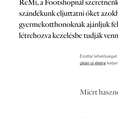
ReMi, a Footshopnál szeretnénk, h
szándékunk eljuttatni őket azok
gyermekotthonoknak ajánljuk fel, v
létrehozva kezelésbe tudják venni
Ezúttal lehetőséget
útján új életre
keljen
Miért haszno