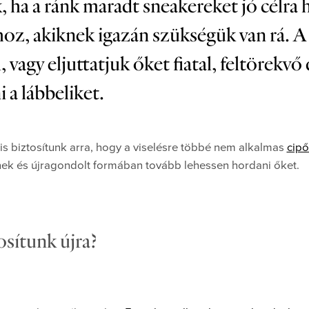
a a ránk maradt sneakereket jó célra ha
hoz, akiknek igazán szükségük van rá.
agy eljuttatjuk őket fiatal, feltörekvő 
 a lábbeliket.
 is biztosítunk arra, hogy a viselésre többé nem alkalmas
cipő
ek és újragondolt formában tovább lehessen hordani őket.
sítunk újra?