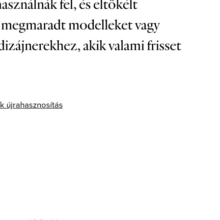
sználnák fel, és eltökélt
 A megmaradt modelleket vagy
dizájnerekhez, akik valami frisset
k újrahasznosítás