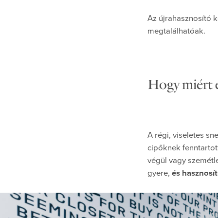
Az újrahasznosító k
megtalálhatóak.
Hogy miért é
A régi, viseletes s
cipőknek fenntartot
végül vagy szemétle
gyere,
és hasznosít