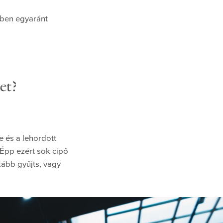
kben egyaránt
et?
e és a lehordott
 Épp ezért sok cipő
kább gyűjts, vagy