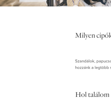
Milyen cipők
Szandálok, papucso
hozzánk a legtöbb 
Hol találom