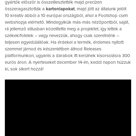
gyártók először is összeillesztették majd precízen
összeragasztották a
kartonlapokat
, majd jött az általunk jelölt
10 kreatív abból a 10 európai országból, ahol a Footshop cseh
webshopja elérhető. Mindegyikük más-más nézőpontból, saját,
rá jellemző stílusban közelítette meg a projektet, így lettek a
székek/fotelek – vagy nevezzük, ahogy csak szeretnénk –
teljesen egyedülállóak. Ha érdekel a termék, érdemes nyitott
szemmel járnod és készenlétben állnod Releases
platformunkon, ugyanis a darabok itt kerülnek kisorsolásra 300
eurós áron. A nyerteseket december 14-én, keddi napon húzzuk
ki, sok sikert hozzá!