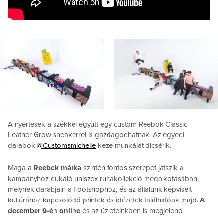
A nyertesek a székkel együtt egy custom Reebok Classic
Leather Grow sneakerrel is gazdagodhatnak. Az egyedi
darabok
@Customsmichelle
keze munkáját dicsérik.
Maga a
Reebok márka
szintén fontos szerepet játszik a
kampányhoz dukáló uniszex ruhakollekció megalkotásában,
melynek darabjain a Footshophoz, és az általunk képviselt
kultúrához kapcsolódó printek és idézetek találhatóak majd.
A
december 9-én online
és az üzleteinkben is megjelenő