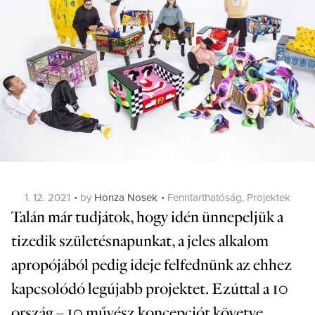
Posted
Categories
1. 12. 2021
by
Honza Nosek
Fenntarthatóság
,
Projektek
on
Talán már tudjátok, hogy idén ünnepeljük a
tizedik születésnapunkat, a jeles alkalom
apropójából pedig ideje felfednünk az ehhez
kapcsolódó legújabb projektet. Ezúttal a 10
ország – 10 művész koncepciót követve