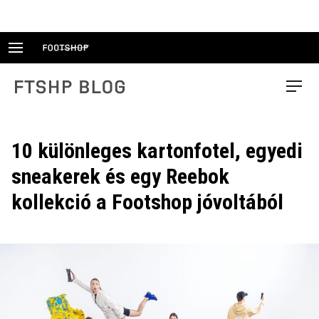
Skip
to
content
FTSHP blog
Menu
10 különleges kartonfotel, egyedi
sneakerek és egy Reebok
kollekció a Footshop jóvoltából