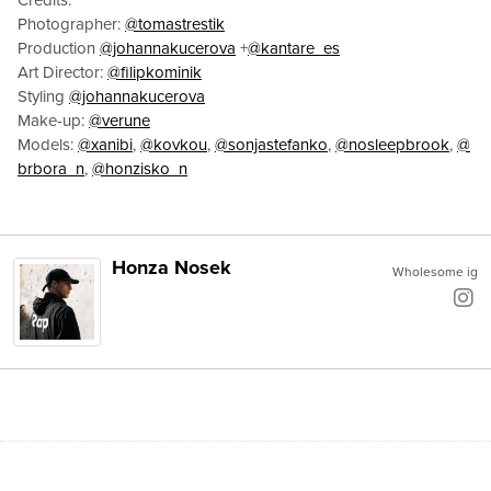
Photographer:
@tomastrestik
Production
@johannakucerova
+
@kantare_es
Art Director:
@filipkominik
Styling
@johannakucerova
Make-up:
@verune
Models:
@xanibi
,
@kovkou
,
@sonjastefanko
,
@nosleepbrook
,
@
brbora_n
,
@honzisko_n
Honza Nosek
Wholesome ig