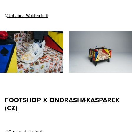
@Johanna Walderdorff
FOOTSHOP X ONDRASH&KASPAREK
(CZ)
@OndrashKasparek