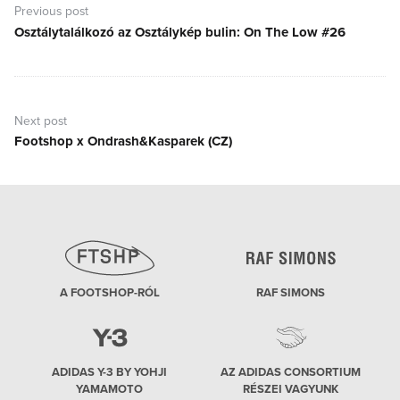
navigáció
Previous post
Osztálytalálkozó az Osztálykép bulin: On The Low #26
Previous
post:
Next post
Footshop x Ondrash&Kasparek (CZ)
Next
post:
A FOOTSHOP-RÓL
RAF SIMONS
ADIDAS Y-3 BY YOHJI
AZ ADIDAS CONSORTIUM
YAMAMOTO
RÉSZEI VAGYUNK