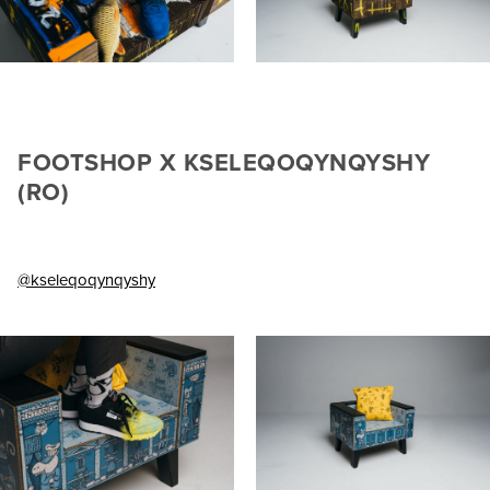
FOOTSHOP X KSELEQOQYNQYSHY
(RO)
@kseleqoqynqyshy