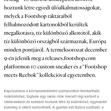
hoztunk létre egyedi ülőalkalmatosságokat,
melyek a Footshop raktáraiból
felhalmozódott kartonokból kerültek
megalkotásra, tíz különböző alkotótól, akik
tíz különböző országból származnak, Európa
minden pontjáról. A terméksorozat december
9-én jelenik meg a releases.footshop.com
platformon 10 custom sneaker és a “Footshop
meets Reebok” kollekcióval egyetemben.
Kapcsolódva a környezetvédelmi szempontból fenntartható
működéshez, fogtunk egy rakás ránk maradt régi kartont a
raktárainkból és ezekből hoztunk létre tíz különböző, egymástól
külsőleg is eltérő kartonfotelt. A gyártás két fázisra osztható: a