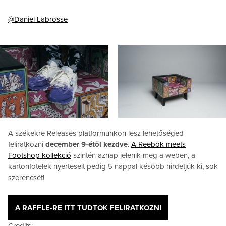
@Daniel Labrosse
A székekre Releases platformunkon lesz lehetőséged
feliratkozni
december 9-étől kezdve
.
A Reebok meets
Footshop kollekció
szintén aznap jelenik meg a weben, a
kartonfotelek nyerteseit pedig 5 nappal később hirdetjük ki, sok
szerencsét!
A RAFFLE-RE ITT TUDTOK FELIRATKOZNI
Credits: