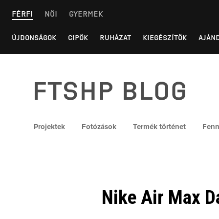
Skip
FÉRFI
NŐI
GYERMEK
to
content
ÚJDONSÁGOK
CIPŐK
RUHÁZAT
KIEGÉSZÍTŐK
AJÁN
FTSHP blog
Projektek
Fotózások
Termék történet
Fenn
Nike Air Max D