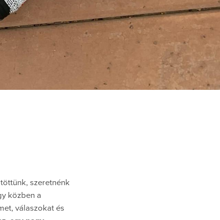
töttünk, szeretnénk
gy közben a
met, válaszokat és