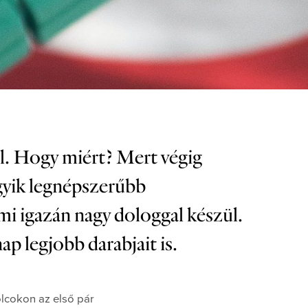
l. Hogy miért? Mert végig
egyik legnépszerűbb
i igazán nagy dologgal készül.
ap legjobb darabjait is.
lcokon az első pár