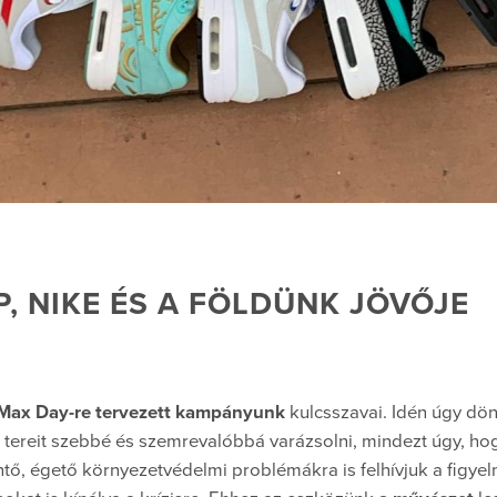
, NIKE ÉS A FÖLDÜNK JÖVŐJE
 Max Day-re tervezett kampányunk
kulcsszavai. Idén úgy dön
 tereit szebbé és szemrevalóbbá varázsolni, mindezt úgy, ho
tő, égető környezetvédelmi problémákra is felhívjuk a figyel