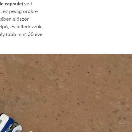
le capsule
) volt
, ez pedig örökre
tében először
ipő, és felfedezzük,
ely több mint 30 éve