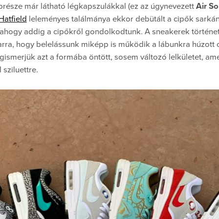
présze már látható légkapszulákkal (ez az úgynevezett
Air So
Hatfield
leleményes találmánya ekkor debütált a cipők sarkán
, ahogy addig a cipőkről gondolkodtunk. A sneakerek történe
rra, hogy belelássunk miképp is működik a lábunkra húzott c
ismerjük azt a formába öntött, sosem változó lelkületet, am
 sziluettre.