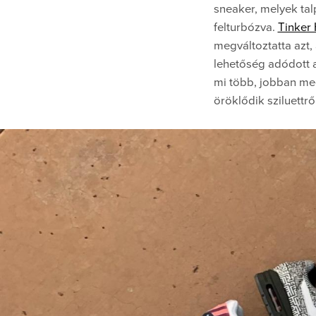
sneaker, melyek tal
felturbózva.
Tinker 
megváltoztatta azt
lehetőség adódott a
mi több, jobban meg
öröklődik sziluettről