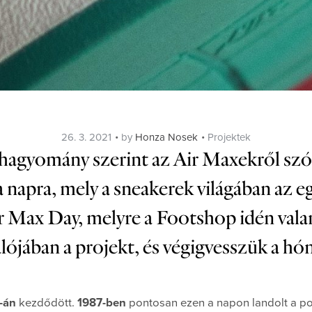
Posted
Categories
26. 3. 2021
by
Honza Nosek
Projektek
on
 hagyomány szerint az Air Maxekről szó
a napra, mely a sneakerek világában az 
 Max Day, melyre a Footshop idén valam
lójában a projekt, és végigvesszük a hón
6-án
kezdődött.
1987-ben
pontosan ezen a napon landolt a po