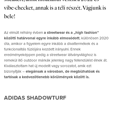
vibe-checket, annak is a téli részét. Vágjunk is
bele!
Az elmúlt néhány évben
a streetwear és a „high fashion”
közötti határvonal egyre inkább elmosódott
, különösen 2020
óta, amikor a figyelem egyre inkább a divattermékek és a
funkcionalitás fúziójára kezdett irányulni. Ennek
eredményeképpen pedig a streetwear látványvilághoz is
remekül illő outdoor márkák jelenleg nagy fellendülést élnek át.
Kiválasztottam hat új modellt vagy sorozatot, amik ezt
bizonyítják –
elegánsak a városban, de megbízhatóak és
tartósak a kedvezőtlenebb körülmények között is.
ADIDAS SHADOWTURF