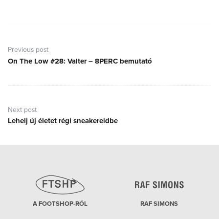
Bejegyzés
navigáció
Previous post
On The Low #28: Valter – 8PERC bemutató
Previous
post:
Next post
Lehelj új életet régi sneakereidbe
Next
post:
A FOOTSHOP-RÓL
RAF SIMONS