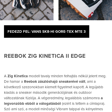
FEDEZD FEL: VANS SK8-HI GORE-TEX MTE 3
REEBOK ZIG KINETICA II EDGE
A
Zig Kinetica
modell tavaly minden felhajtás nélkül jelent meg.
De hamar a
Reebok zászlóshajó sneakerévé vált
, ami a
következő szezonokban kiemelt figyelmet kapott. A legújabb
kiadás a sneaker második generációjának és outdoor
változatának fúziója. A végeredmény, legalábbis számomra
a
legvonzóbb ebből a válogatásból
(ezért is tettem a címlapra).
Szó ami szó, a modell minőségi Vibram talppal és kényelmes