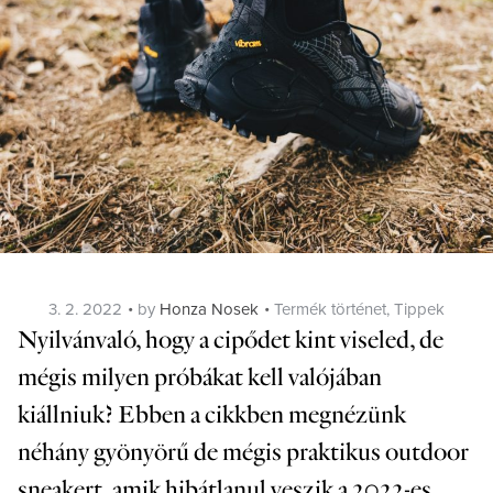
Posted
Categories
3. 2. 2022
by
Honza Nosek
Termék történet
,
Tippek
on
Nyilvánvaló, hogy a cipődet kint viseled, de
mégis milyen próbákat kell valójában
kiállniuk? Ebben a cikkben megnézünk
néhány gyönyörű de mégis praktikus outdoor
sneakert, amik hibátlanul veszik a 2022-es