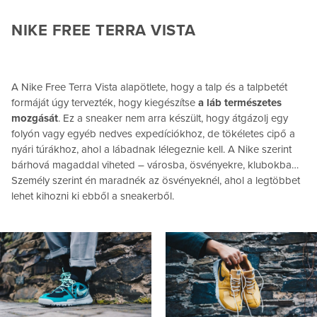
NIKE FREE TERRA VISTA
A Nike Free Terra Vista alapötlete, hogy a talp és a talpbetét
formáját úgy tervezték, hogy kiegészítse
a láb természetes
mozgását
. Ez a sneaker nem arra készült, hogy átgázolj egy
folyón vagy egyéb nedves expedíciókhoz, de tökéletes cipő a
nyári túrákhoz, ahol a lábadnak lélegeznie kell. A Nike szerint
bárhová magaddal viheted – városba, ösvényekre, klubokba…
Személy szerint én maradnék az ösvényeknél, ahol a legtöbbet
lehet kihozni ki ebből a sneakerből.