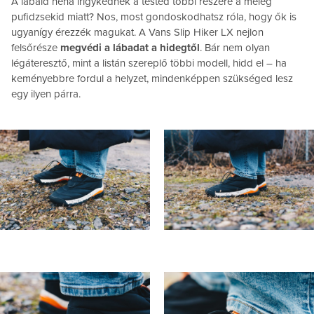
A lábaid néha irigykednek a tested többi részére a meleg
pufidzsekid miatt? Nos, most gondoskodhatsz róla, hogy ők is
ugyanígy érezzék magukat. A Vans Slip Hiker LX nejlon
felsőrésze
megvédi a lábadat a hidegtől
. Bár nem olyan
légáteresztő, mint a listán szereplő többi modell, hidd el – ha
keményebbre fordul a helyzet, mindenképpen szükséged lesz
egy ilyen párra.