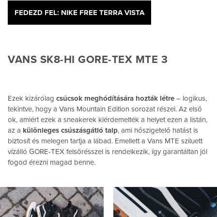
FEDEZD FEL: NIKE FREE TERRA VISTA
VANS SK8-HI GORE-TEX MTE 3
Ezek kizárólag
csúcsok meghódítására hozták létre
– logikus,
tekintve, hogy a Vans Mountain Edition sorozat részei. Az első
ok, amiért ezek a sneakerek kiérdemelték a helyet ezen a listán,
az a
különleges csúszásgátló talp
, ami hőszigetelő hatást is
biztosít és melegen tartja a lábad. Emellett a Vans MTE sziluett
vízálló GORE-TEX felsőrésszel is rendelkezik, így garantáltan jól
fogod érezni magad benne.