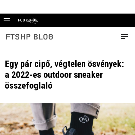
Skip
to
content
FTSHP blog
Menu
Egy pár cipő, végtelen ösvények:
a 2022-es outdoor sneaker
összefoglaló