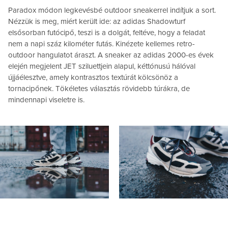
Paradox módon legkevésbé outdoor sneakerrel indítjuk a sort.
Nézzük is meg, miért került ide: az adidas Shadowturf
elsősorban futócipő, teszi is a dolgát, feltéve, hogy a feladat
nem a napi száz kilométer futás. Kinézete kellemes retro-
outdoor hangulatot áraszt. A sneaker az adidas 2000-es évek
elején megjelent JET sziluettjein alapul, kéttónusú hálóval
újjáélesztve, amely kontrasztos textúrát kölcsönöz a
tornacipőnek. Tökéletes választás rövidebb túrákra, de
mindennapi viseletre is.