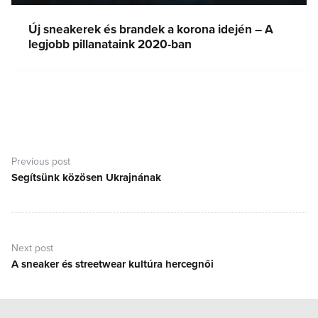
Új sneakerek és brandek a korona idején – A
legjobb pillanataink 2020-ban
Bejegyzés
navigáció
Previous post
Segítsünk közösen Ukrajnának
Previous
post:
Next post
A sneaker és streetwear kultúra hercegnői
Next
post: