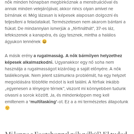
nők minden hónapban megbirkóznak a menstruációval és
annak minden velejárójával, akkor nincs olyan amivel ne
bírnának el. Még lázasan is képesek alaposan dolgozni és
teljesíteni a feladataikat. Természetesen nem akarom bántani a
fiúkat. De mindannyian ismerjük a „férfináthát”, 37-es láz,
lefekszenek a kanapéra, és úgy tesznek, mintha a halálos
ágyukon lennének
A másik erény
a rugalmasság. A nők bármilyen helyzethez
képesek alkalmazkodni.
Ugyanakkor egy nő soha nem
használja a rugalmasságot kizárólag a saját előnyére. A nők
találékonyak. Nem jelent számunkra problémát, ha egy helyzet
megoldására többféle módot is kell találni. A férfiak inkább
„egyenesen a lényegre térnek”, viszont mi könnyebben tudunk
olvasni a sorok között. Ja, és mindenképpen meg kell
említenem a
‘multitasking’
-ot. Ez a a mi természetes állapotunk