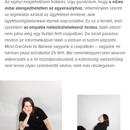
Az egész meglehetősen trükkös. Úgy gondolom, hogy
a nőies
oldal elengedhetetlen az egyensúlyhoz.
Véleményem szerint
ez leginkább azokat az ügyfeleket érintené, akik
ügyfélszolgálatunkkal lépnek kapcsolatba. Ez az a terület, ahol
szerintem
az empátia nélkülözhetetlenül fontos
, talán ebből
nem jutna elég egy tisztán férfi csapatban. De kicsit paradox
módon az informatikában talán a jobban el tudom képzelni.
Most Darčával és Báraval vagyunk a csapatban – vagyunk mi
hárman plusz körülbelül 25 férfi. Bár semmiképpen sem akarom
alábecsülni a a mi hozzájárulásunkat, a különbség valószínűleg
nem lenne olyan szembeötlő elsőre, mint más részlegeken.