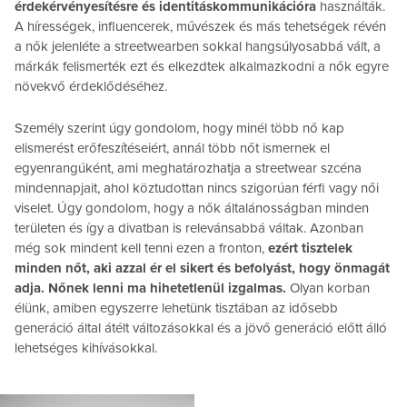
érdekérvényesítésre és identitáskommunikációra
használták.
A hírességek, influencerek, művészek és más tehetségek révén
a nők jelenléte a streetwearben sokkal hangsúlyosabbá vált, a
márkák felismerték ezt és elkezdtek alkalmazkodni a nők egyre
növekvő érdeklődéséhez.
Személy szerint úgy gondolom, hogy minél több nő kap
elismerést erőfeszítéseiért, annál több nőt ismernek el
egyenrangúként, ami meghatározhatja a streetwear szcéna
mindennapjait, ahol köztudottan nincs szigorúan férfi vagy női
viselet. Úgy gondolom, hogy a nők általánosságban minden
területen és így a divatban is relevánsabbá váltak. Azonban
még sok mindent kell tenni ezen a fronton,
ezért tisztelek
minden nőt, aki azzal ér el sikert és befolyást, hogy önmagát
adja. Nőnek lenni ma hihetetlenül izgalmas.
Olyan korban
élünk, amiben egyszerre lehetünk tisztában az idősebb
generáció által átélt változásokkal és a jövő generáció előtt álló
lehetséges kihívásokkal.