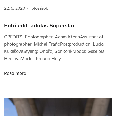
Posted
Categories
22. 5. 2020
Fotózások
on
Fotó edit: adidas Superstar
CREDITS: Photographer: Adam KřenaAssistant of
photographer: Michal FraňoPostproduction: Lucia
KuklišováStyling: Ondřej ŠenkeříkModel: Gabriela
HeclováModel: Prokop Holý
Read more