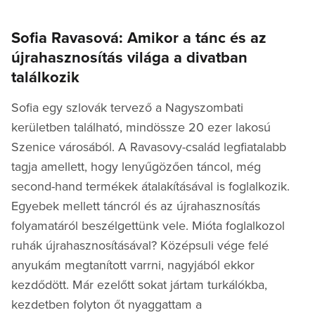
on
Sofia Ravasová: Amikor a tánc és az
újrahasznosítás világa a divatban
találkozik
Sofia egy szlovák tervező a Nagyszombati
kerületben található, mindössze 20 ezer lakosú
Szenice városából. A Ravasovy-család legfiatalabb
tagja amellett, hogy lenyűgözően táncol, még
second-hand termékek átalakításával is foglalkozik.
Egyebek mellett táncról és az újrahasznosítás
folyamatáról beszélgettünk vele. Mióta foglalkozol
ruhák újrahasznosításával? Középsuli vége felé
anyukám megtanított varrni, nagyjából ekkor
kezdődött. Már ezelőtt sokat jártam turkálókba,
kezdetben folyton őt nyaggattam a