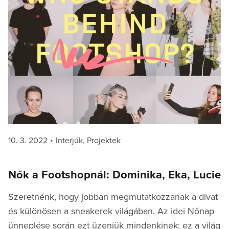
Posted
Categories
10. 3. 2022
Interjúk
,
Projektek
on
Nők a Footshopnál: Dominika, Eka, Lucie
Szeretnénk, hogy jobban megmutatkozzanak a divat
és különösen a sneakerek világában. Az idei Nőnap
ünneplése során ezt üzenjük mindenkinek: ez a világ