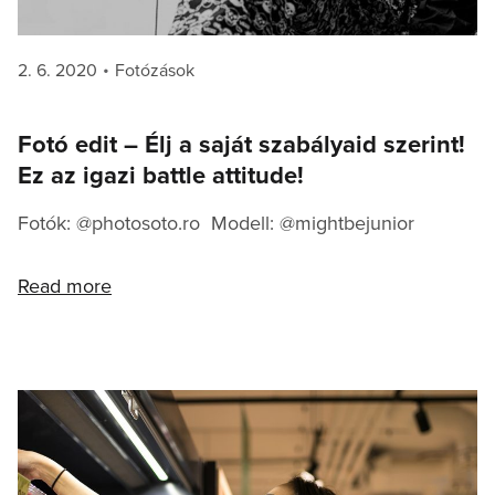
Posted
Categories
2. 6. 2020
Fotózások
on
Fotó edit – Élj a saját szabályaid szerint!
Ez az igazi battle attitude!
Fotók: @photosoto.ro Modell: @mightbejunior
Read more