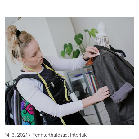
Posted
Categories
14. 3. 2021
Fenntarthatóság
,
Interjúk