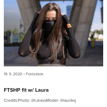
Posted
Categories
19. 5. 2020
Fotózások
on
FTSHP fit w/ Laura
Credits:Photo: @t.arassModel: @laurikq