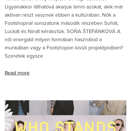
Ugyanakkor láthatóvá akarjuk tenni azokat, akik már
aktívan részt vesznek ebben a kultúrában. Nők a
Footshopnál sorozatunk második részében Soňát,
Luckát és Ninát kérdeztük. SOŇA ŠTEFÁNKOVÁ A
női energiád milyen formában használod a
munkában vagy a Footshopon kívüli projektjeidben?
Szeretek egysze
Read more