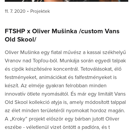
Posted
Categories
11. 7. 2020
Projektek
on
FTSHP x Oliver Mušinka /custom Vans
Old Skool/
Oliver Mušinka egy fiatal művész a kassai székhelyű
Vranov nad Topľou-ból. Munkája során egyedi talpak
és cipők készítésére koncentrál. Tetoválásokat, élő
festményeket, animációkat és falfestményeket is
készít. Az elméje gyakran felrobban minden
innovatív ötlete nyomásától. És már egy limitált Vans
Old Skool kollekció atyja is, amely módosított talppal
az élet minden területéről nyomokat hordoz magán.
A „Kroky” projekt először egy bárban jutott Oliver
eszébe - véletlenül vizet öntött a padlóra, és t