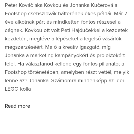
Peter Kováč aka Kovkou és Johanka Kučerová a
Footshop csehszlovák hátterének ékes példái. Már 7
éve alkotnak párt és mindketten fontos részesei a
cégnek. Kovkou ott volt Peti Hajdučekkel a kezdetek
kezdetén, megtéve a lépéseket a legelső vásárlók
megszerzéséért. Ma ő a kreatív igazgató, míg
Johanka a marketing kampányokért és projektekért
felel. Ha választanod kellene egy fontos pillanatot a
Footshop történetében, amelyben részt vettél, melyik
lenne az? Johanka: Számomra mindenképp az idei
LEGO kolla
Read more