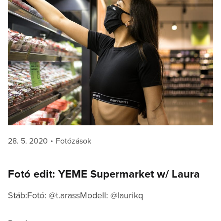
Posted
Categories
28. 5. 2020
Fotózások
on
Fotó edit: YEME Supermarket w/ Laura
Stáb:Fotó: @t.arassModell: @laurikq