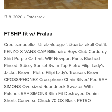
Posted
Categories
17. 8. 2020
Fotózások
on
FTSHP fit w/ Fralaa
Credits:modelka: @fralaafotograf: @barbarakoll Outfit:
KENZO X VANS CAP Billionaire Boys Club Corduroy
Shirt Purple Carhartt WIP Newport Pants Blushed
Rinsed Stüssy Sunset Swim Top Pietro Filipi Lady's
Jacket Brown Pietro Filipi Lady's Trousers Brown
CROSS/PHONEZ Crossphone Chain Silver/ Red RAF
SIMONS Oversized Roundneck Sweater With
Patches RAF SIMONS Slim Fit Destroyed Denim
Shorts Converse Chuck 70 OX Black RETRO