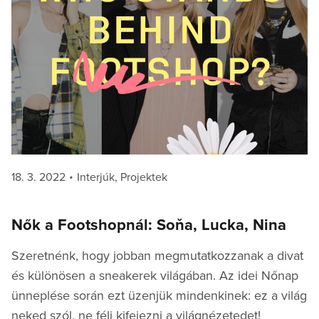
Posted
Categories
18. 3. 2022
Interjúk
,
Projektek
on
Nők a Footshopnál: Soňa, Lucka, Nina
Szeretnénk, hogy jobban megmutatkozzanak a divat
és különösen a sneakerek világában. Az idei Nőnap
ünneplése során ezt üzenjük mindenkinek: ez a világ
neked szól, ne félj kifejezni a világnézetedet!