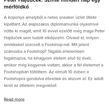
mérföldkő
A koponya amelyből a netes sneaker üzlet ötlete
kipattant. Az alapszakos diplomamunka olyasmivé
nőtte ki magát, amit 10 évvel ezelőtt még maga Peter
Hajduček sem tudott elképzelni. Olvasd el, milyen
emlékeket szerzett a Footshop-nál. Mit jelent
számodra a Footshop? Tágabb értelemben
fogalmazva, ha kihagyom életem első tíz évét,
amikor még kisgyerek voltam, akkor a fél életemet a
Footshopban töltöttem. Az elmúlt 10 évben a
Footshopra gondolva ébredek és alszom el. Ez adott
teret az ötleteim megvalósít
Read more