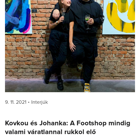
Posted
Categories
9. 11. 2021
Interjúk
on
Kovkou és Johanka: A Footshop mindig
valami váratlannal rukkol elő