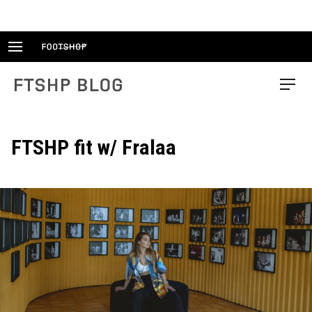
Skip
to
content
FTSHP blog
Menu
FTSHP fit w/ Fralaa