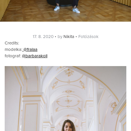
Posted
Categories
17. 8. 2020
by
Nikita
Fotózások
on
Credits:
modelka:
@fralaa
fotograf:
@barbarakoll