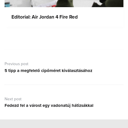
Editorial: Air Jordan 4 Fire Red
Bejegyzés
navigáció
Previous post
5 tipp a megfelelő cipőméret kiválasztásához
Previous
post:
Next post
Fedezd fel a várost egy vadonatúj hátizsákkal
Next
post: