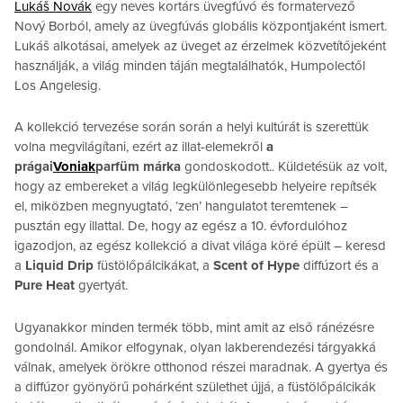
Lukáš Novák
egy neves kortárs üvegfúvó és formatervező
Nový Borból, amely az üvegfúvás globális központjaként ismert.
Lukáš alkotásai, amelyek az üveget az érzelmek közvetítőjeként
használják, a világ minden táján megtalálhatók, Humpolectől
Los Angelesig.
A kollekció tervezése során során a helyi kultúrát is szerettük
volna megvilágítani, ezért az illat-elemekről
a
prágai
Voniak
parfüm márka
gondoskodott.. Küldetésük az volt,
hogy az embereket a világ legkülönlegesebb helyeire repítsék
el, miközben megnyugtató, ‘zen’ hangulatot teremtenek –
pusztán egy illattal. De, hogy az egész a 10. évfordulóhoz
igazodjon, az egész kollekció a divat világa köré épült – keresd
a
Liquid Drip
füstölőpálcikákat, a
Scent of Hype
diffúzort és a
Pure Heat
gyertyát.
Ugyanakkor minden termék több, mint amit az első ránézésre
gondolnál. Amikor elfogynak, olyan lakberendezési tárgyakká
válnak, amelyek örökre otthonod részei maradnak. A gyertya és
a diffúzor gyönyörű pohárként születhet újjá, a füstölőpálcikák