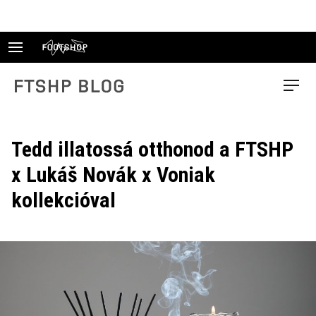
Skip
to
content
FTSHP blog
Menu
Tedd illatossá otthonod a FTSHP
x Lukáš Novák x Voniak
kollekcióval