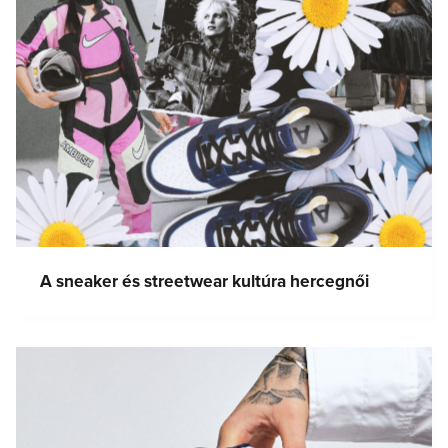
A sneaker és streetwear kultúra hercegnői