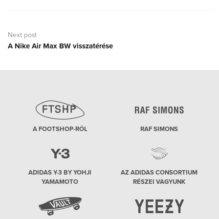
Next post
A Nike Air Max BW visszatérése
Next
post:
A FOOTSHOP-RÓL
RAF SIMONS
ADIDAS Y-3 BY YOHJI
AZ ADIDAS CONSORTIUM
YAMAMOTO
RÉSZEI VAGYUNK