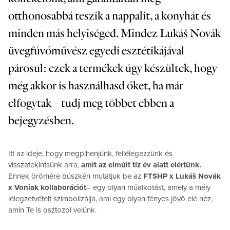
otthonosabbá teszik a nappalit, a konyhát és
minden más helyiséged. Mindez Lukáš Novák
üvegfúvóművész egyedi esztétikájával
párosul: ezek a termékek úgy készültek, hogy
még akkor is használhasd őket, ha már
elfogytak – tudj meg többet ebben a
bejegyzésben.
Itt az ideje, hogy megpihenjünk, fellélegezzünk és
visszatekintsünk arra,
amit az elmúlt tíz év alatt elértünk.
Ennek örömére büszkén mutatjuk be az
FTSHP x Lukáš Novák
x Voniak kollaborációt
– egy olyan műalkotást, amely a mély
lélegzetvételt szimbolizálja, ami egy olyan fényes jövő elé néz,
amin Te is osztozol velünk.