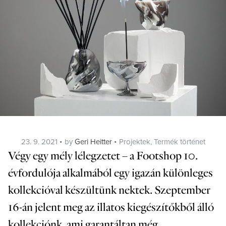
Posted
Categories
23. 9. 2021
by
Geri Heitter
Projektek
,
Termék történet
on
Végy egy mély lélegzetet – a Footshop 10.
évfordulója alkalmából egy igazán különleges
kollekcióval készültünk nektek. Szeptember
16-án jelent meg az illatos kiegészítőkből álló
kollekciónk, ami garantáltan még