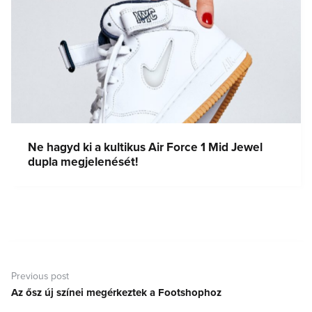
Ne hagyd ki a kultikus Air Force 1 Mid Jewel
dupla megjelenését!
Bejegyzés
navigáció
Previous post
Az ősz új színei megérkeztek a Footshophoz
Previous
post: