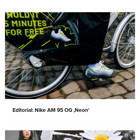
Editorial: Nike AM 95 OG ‚Neon‘