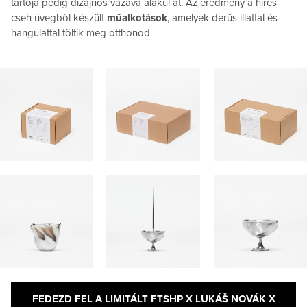
tartója pedig dizájnos vázává alakul át. Az eredmény a híres
cseh üvegből készült
műalkotások
, amelyek derűs illattal és
hangulattal töltik meg otthonod.
FEDEZD FEL A LIMITÁLT FTSHP X LUKÁŠ NOVÁK X