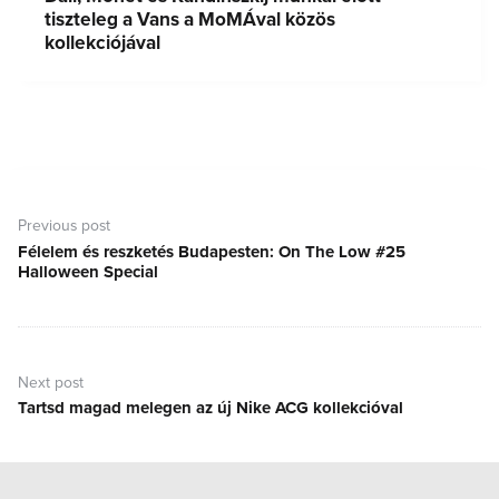
tiszteleg a Vans a MoMÁval közös
kollekciójával
Bejegyzés
navigáció
Previous post
Félelem és reszketés Budapesten: On The Low #25
Previous
Halloween Special
post:
Next post
Tartsd magad melegen az új Nike ACG kollekcióval
Next
post: