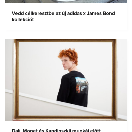
Vedd célkeresztbe az új adidas x James Bond
kollekciót
Dalí, Monet és Kandinszkij munkái előtt