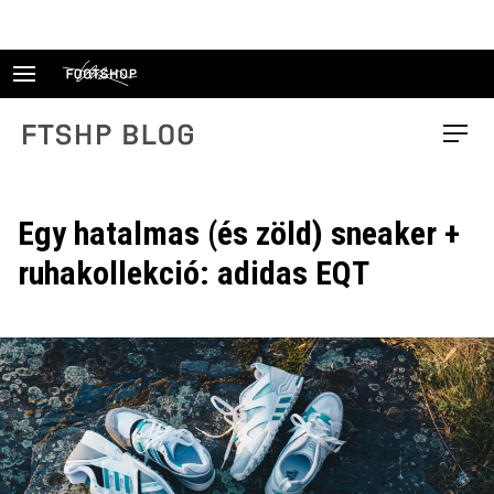
Skip
to
content
FTSHP blog
Menu
Egy hatalmas (és zöld) sneaker +
ruhakollekció: adidas EQT