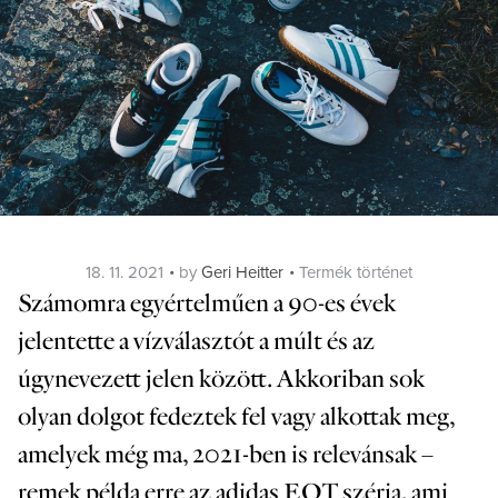
Posted
Categories
18. 11. 2021
by
Geri Heitter
Termék történet
on
Számomra egyértelműen a 90-es évek
jelentette a vízválasztót a múlt és az
úgynevezett jelen között. Akkoriban sok
olyan dolgot fedeztek fel vagy alkottak meg,
amelyek még ma, 2021-ben is relevánsak –
remek példa erre az adidas EQT széria, ami