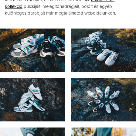
kollekció
pulcsijait, melegítőnadrágjait, pólóit és egyéb
különleges darabjait már megtalálhatod weboldalunkon.