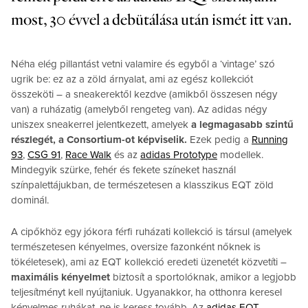
most, 30 évvel a debütálása után ismét itt van.
Néha elég pillantást vetni valamire és egyből a ‘vintage’ szó
ugrik be: ez az a zöld árnyalat, ami az egész kollekciót
összeköti – a sneakerektől kezdve (amikből összesen négy
van) a ruházatig (amelyből rengeteg van). Az adidas négy
uniszex sneakerrel jelentkezett, amelyek
a legmagasabb szintű
részlegét, a Consortium-ot képviselik.
Ezek pedig a
Running
93
,
CSG 91
,
Race Walk
és az
adidas Prototype
modellek.
Mindegyik szürke, fehér és fekete színeket használ
színpalettájukban, de természetesen a klasszikus EQT zöld
dominál.
A cipőkhöz egy jókora férfi ruházati kollekció is társul (amelyek
természetesen kényelmes, oversize fazonként nőknek is
tökéletesek), ami az EQT kollekció eredeti üzenetét közvetíti –
maximális kényelmet
biztosít a sportolóknak, amikor a legjobb
teljesítményt kell nyújtaniuk. Ugyanakkor, ha otthonra keresel
kényelmes ruhákat, ne is keress tovább. Az
adidas EQT