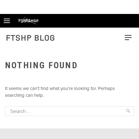
Skip
to
content
FTSHP blog
Menu
NOTHING FOUND
It seems we can’t find what you’re looking for. Perhaps
searching can help.
Search
Sea
for: