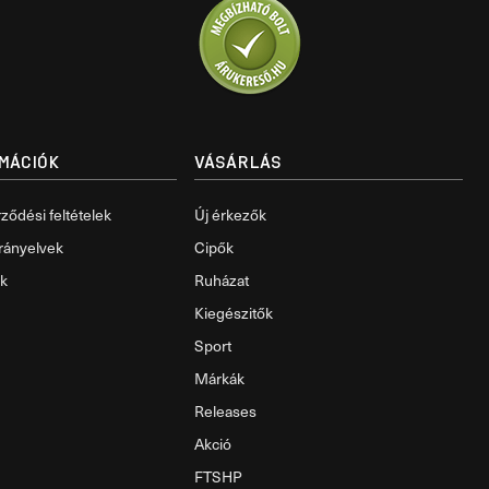
RMÁCIÓK
VÁSÁRLÁS
ződési feltételek
Új érkezők
rányelvek
Cipők
ok
Ruházat
Kiegészitők
Sport
Márkák
Releases
Akció
FTSHP