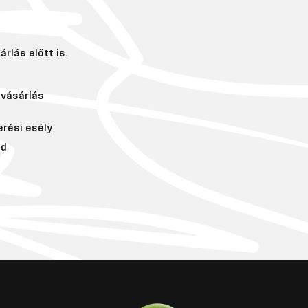
rlás előtt is.
vásárlás
erési esély
ád