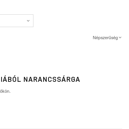
Népszerűség
RIÁBÓL NARANCSSÁRGA
rőkön.