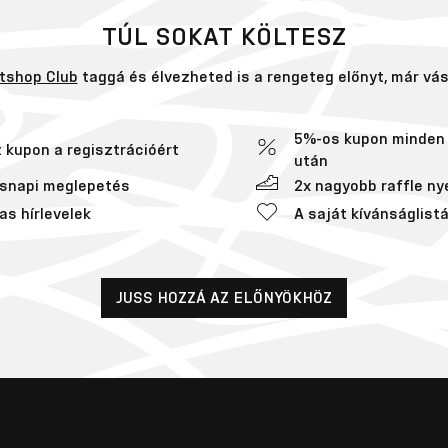
TÚL SOKAT KÖLTESZ
tshop Club
taggá és élvezheted is a rengeteg előnyt, már vásá
5%-os kupon minden 
t kupon a regisztrációért
után
snapi meglepetés
2x nagyobb raffle ny
as hírlevelek
A saját kívánságlist
JUSS HOZZÁ AZ ELŐNYÖKHÖZ