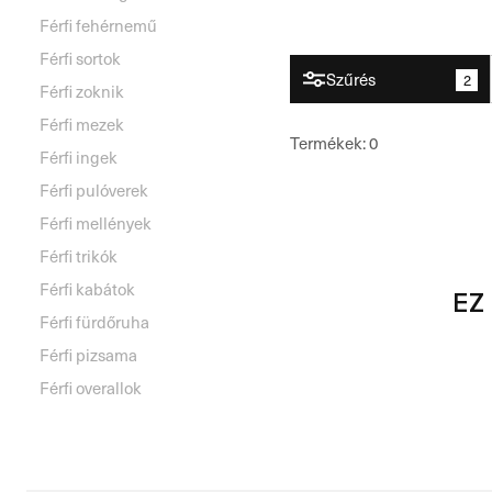
Férfi fehérnemű
Férfi sortok
Szűrés
2
Férfi zoknik
Férfi mezek
Termékek
:
0
Férfi ingek
Férfi pulóverek
Férfi mellények
Férfi trikók
Férfi kabátok
EZ
Férfi fürdőruha
Férfi pizsama
Férfi overallok