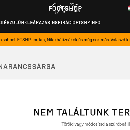
K
KÉSZÜLÜNK
LEÁRAZÁS
INSPIRÁCIÓ
FTSHP
INFO
o school: FTSHP, Jordan, Nike hátizsákok és még sok más. Válaszd ki 
, NARANCSSÁRGA
NEM TALÁLTUNK TE
Töröld vagy módosítsd a szűrőbeállí