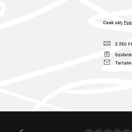
Csak válj
Foo
3 250 F
Születé
Tartalm