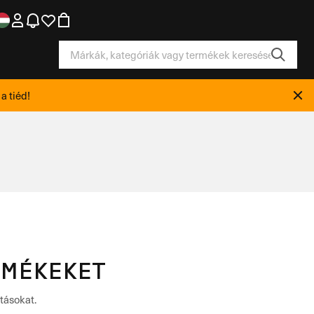
a tiéd!
RMÉKEKET
tásokat.