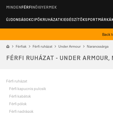
MINDEN
FÉRFI
NŐI
GYERMEK
ÚJDONSÁGOK
CIPŐK
RUHÁZAT
KIEGÉSZÍTŐK
SPORT
MÁRKÁ
Back t
Férfiak
Férfi ruházat
Under Armour
Narancssárga
FÉRFI RUHÁZAT - UNDER ARMOUR
Férfi ruházat
Férfi kapucnis pulcsik
Férfi kabátok
Férfi pólok
Férfi nadrágok