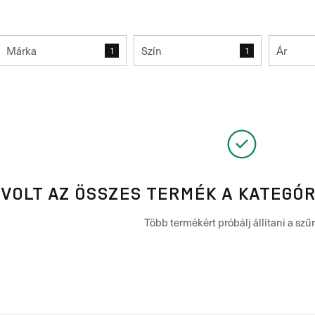
Márka
Szín
Ár
1
1
 VOLT AZ ÖSSZES TERMÉK A KATEGÓ
Több termékért próbálj állítani a szű