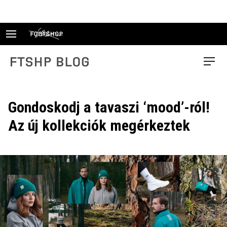
Skip
to
content
FTSHP blog
Menu
Gondoskodj a tavaszi ‘mood’-ról!
Az új kollekciók megérkeztek