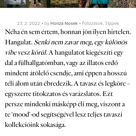
Posted
Categories
23. 2. 2022
by
Honza Nosek
Fotózások
,
Tippek
on
Néha én sem értem, honnan jön ilyen hirtelen.
Hangulat.
Senki nem zavar meg, egy különös
vibe vesz körül.
A hangulatot kiegészíti egy
dal a fülhallgatómban, vagy az illatos erdő
mindent átölelő csendje, ami éppen a hosszú
téli álom után ébredezik. A tavasz és legköre –
egyszerre titokzatos és varázslatos. Ezt
persze mindenki másképp éli meg, viszont a
te ‘mood’-od segítségével lesz teljes tavaszi
kollekcióink sokasága.