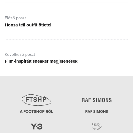
Bejegyzés
navigáció
Előző poszt
Honza téli outfit ötletei
Előző
poszt:
Következő poszt
Film-inspirált sneaker megjelenések
Következő
poszt:
A FOOTSHOP-RÓL
RAF SIMONS