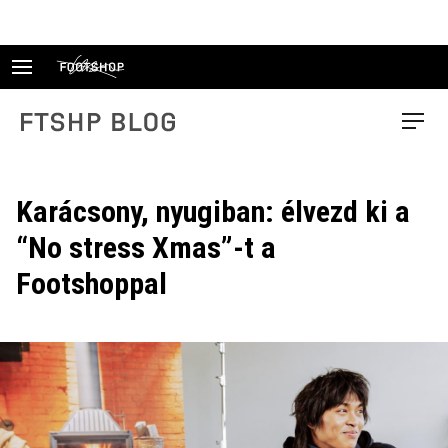
Skip
to
content
FTSHP blog
Menu
Karácsony, nyugiban: élvezd ki a
“No stress Xmas”-t a
Footshoppal