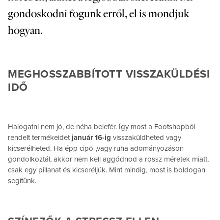
gondoskodni fogunk erről, el is mondjuk
hogyan.
MEGHOSSZABBÍTOTT VISSZAKÜLDÉSI
IDŐ
Halogatni nem jó, de néha belefér. Így most a Footshopból
rendelt termékeidet
január 16-ig
visszaküldheted vagy
kicserélheted. Ha épp cipő-,vagy ruha adományozáson
gondolkoztál, akkor nem kell aggódnod a rossz méretek miatt,
csak egy pillanat és kicseréljük. Mint mindig, most is boldogan
segítünk.