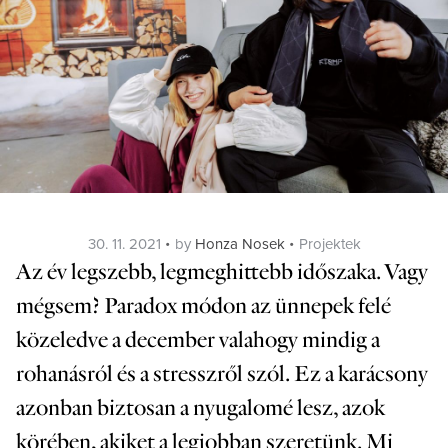
Posted
Categories
30. 11. 2021
by
Honza Nosek
Projektek
on
Az év legszebb, legmeghittebb időszaka. Vagy
mégsem? Paradox módon az ünnepek felé
közeledve a december valahogy mindig a
rohanásról és a stresszről szól. Ez a karácsony
azonban biztosan a nyugalomé lesz, azok
körében, akiket a legjobban szeretünk. Mi