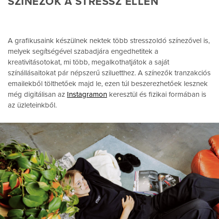
SZÍNEZŐK A STRESSZ ELLEN
A grafikusaink készülnek nektek több stresszoldó színezővel is,
melyek segítségével szabadjára engedhetitek a
kreativitásotokat, mi több, megalkothatjátok a saját
színállásaitokat pár népszerű sziluetthez. A színezők tranzakciós
emailekből tölthetőek majd le, ezen túl beszerezhetőek lesznek
még digitálisan az
Instagramon
keresztül és fizikai formában is
az üzleteinkből.