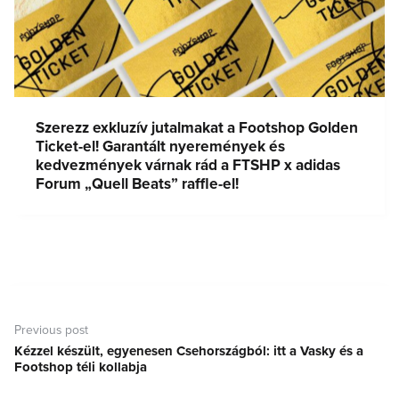
Szerezz exkluzív jutalmakat a Footshop Golden
Ticket-el! Garantált nyeremények és
kedvezmények várnak rád a FTSHP x adidas
Forum „Quell Beats” raffle-el!
Bejegyzés
navigáció
Previous post
Kézzel készült, egyenesen Csehországból: itt a Vasky és a
Previous
Footshop téli kollabja
post: