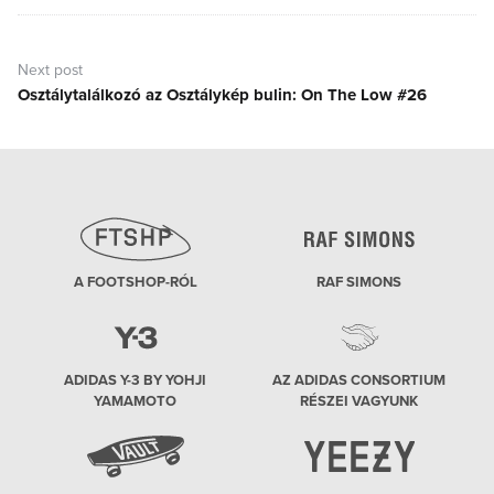
Next post
Osztálytalálkozó az Osztálykép bulin: On The Low #26
Next
post:
A FOOTSHOP-RÓL
RAF SIMONS
ADIDAS Y-3 BY YOHJI
AZ ADIDAS CONSORTIUM
YAMAMOTO
RÉSZEI VAGYUNK