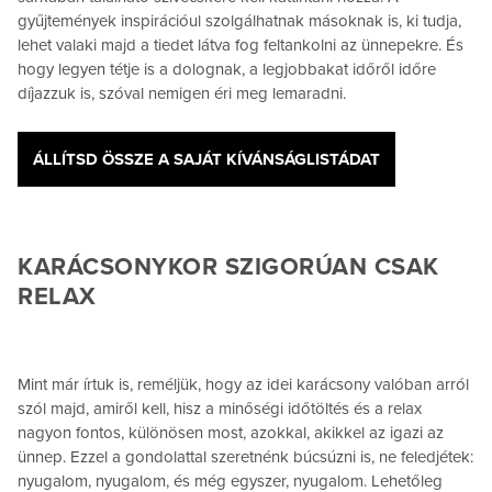
gyűjtemények inspirációul szolgálhatnak másoknak is, ki tudja,
lehet valaki majd a tiedet látva fog feltankolni az ünnepekre. És
hogy legyen tétje is a dolognak, a legjobbakat időről időre
díjazzuk is, szóval nemigen éri meg lemaradni.
ÁLLÍTSD ÖSSZE A SAJÁT KÍVÁNSÁGLISTÁDAT
KARÁCSONYKOR SZIGORÚAN CSAK
RELAX
Mint már írtuk is, reméljük, hogy az idei karácsony valóban arról
szól majd, amiről kell, hisz a minőségi időtöltés és a relax
nagyon fontos, különösen most, azokkal, akikkel az igazi az
ünnep. Ezzel a gondolattal szeretnénk búcsúzni is, ne feledjétek:
nyugalom, nyugalom, és még egyszer, nyugalom. Lehetőleg