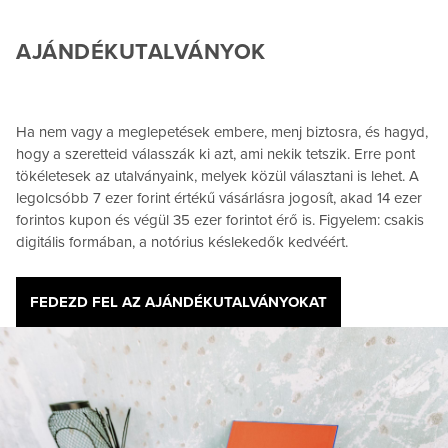
AJÁNDÉKUTALVÁNYOK
Ha nem vagy a meglepetések embere, menj biztosra, és hagyd,
hogy a szeretteid válasszák ki azt, ami nekik tetszik. Erre pont
tökéletesek az utalványaink, melyek közül választani is lehet. A
legolcsóbb 7 ezer forint értékű vásárlásra jogosít, akad 14 ezer
forintos kupon és végül 35 ezer forintot érő is. Figyelem: csakis
digitális formában, a notórius késlekedők kedvéért.
FEDEZD FEL AZ AJÁNDÉKUTALVÁNYOKAT