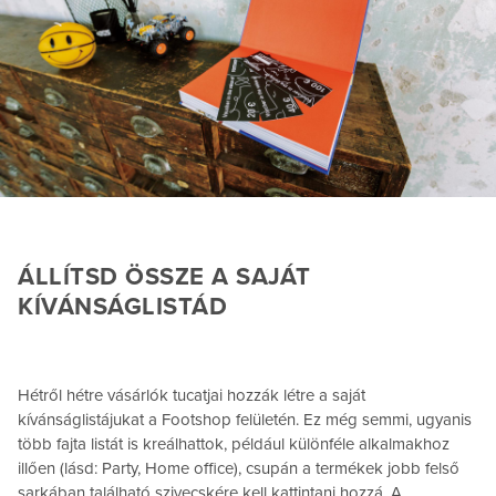
ÁLLÍTSD ÖSSZE A SAJÁT
KÍVÁNSÁGLISTÁD
Hétről hétre vásárlók tucatjai hozzák létre a saját
kívánságlistájukat a Footshop felületén. Ez még semmi, ugyanis
több fajta listát is kreálhattok, például különféle alkalmakhoz
illően (lásd: Party, Home office), csupán a termékek jobb felső
sarkában található szivecskére kell kattintani hozzá. A