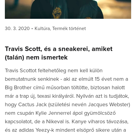
Posted
Categories
30. 3. 2020
Kultúra
,
Termék történet
on
Travis Scott, és a sneakerei, amiket
(talán) nem ismertek
Travis Scottot feltehetőleg nem kell külön
bemutatnunk senkinek - aki az elmúlt 15 évet nem a
Big Brother című műsorban töltötte, biztosan halott
már a trap új, texasi királyáról. Nyilván azt is tudjátok,
hogy Cactus Jack (születési nevén Jacques Webster)
nem csupán Kylie Jennerrel ápol gyümölcsöző
kapcsolatot, de a Nikeval is. Kanye viharos távozása,
és az adidas Yeezy-k mindent elsöprő sikere után a