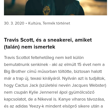
Posted
Categories
30. 3. 2020
Kultúra
,
Termék történet
on
Travis Scott, és a sneakerei, amiket
(talán) nem ismertek
Travis Scottot feltehetőleg nem kell külön
bemutatnunk senkinek - aki az elmúlt 15 évet nem a
Big Brother című műsorban töltötte, biztosan halott
már a trap új, texasi királyáról. Nyilván azt is tudjátok,
hogy Cactus Jack (születési nevén Jacques Webster)
nem csupán Kylie Jennerrel ápol gyümölcsöző
kapcsolatot, de a Nikeval is. Kanye viharos távozása,
és az adidas Yeezy-k mindent elsöprő sikere után a