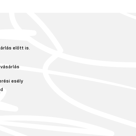
rlás előtt is.
vásárlás
erési esély
ád