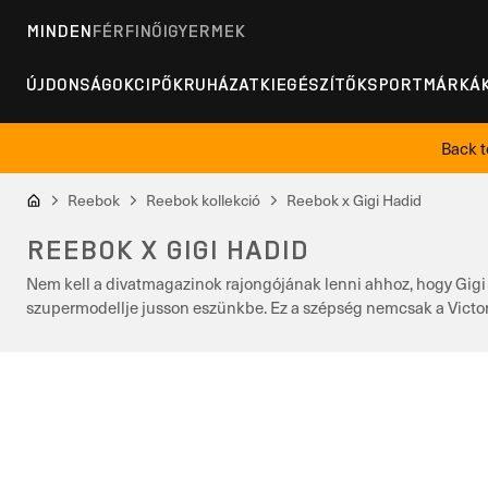
MINDEN
FÉRFI
NŐI
GYERMEK
ÚJDONSÁGOK
CIPŐK
RUHÁZAT
KIEGÉSZÍTŐK
SPORT
MÁRKÁ
Back t
Reebok
Reebok kollekció
Reebok x Gigi Hadid
REEBOK X GIGI HADID
Nem kell a divatmagazinok rajongójának lenni ahhoz, hogy Gigi
szupermodellje jusson eszünkbe. Ez a szépség nemcsak a Victoria