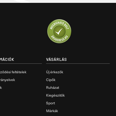
RMÁCIÓK
VÁSÁRLÁS
ződési feltételek
Új érkezők
rányelvek
Cipők
ok
Ruházat
Kiegészitők
Sport
Márkák