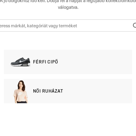
A jó dolgokhoz idő kell. Dobja fel a napját a legújabb kollekcióinkbó
válogatva.
FÉRFI CIPŐ
NŐI RUHÁZAT