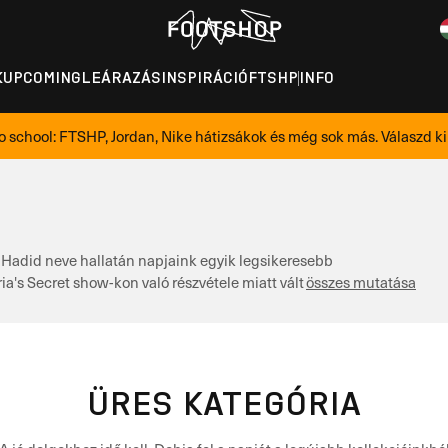
K
UPCOMING
LEÁRAZÁS
INSPIRÁCIÓ
FTSHP
INFO
o school: FTSHP, Jordan, Nike hátizsákok és még sok más. Válaszd ki 
 Hadid neve hallatán napjaink egyik legsikeresebb
's Secret show-kon való részvétele miatt vált ismertté, …
összes mutatása
ÜRES KATEGÓRIA