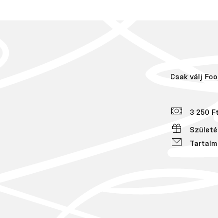
Csak válj
Foo
3 250 F
Születé
Tartalm