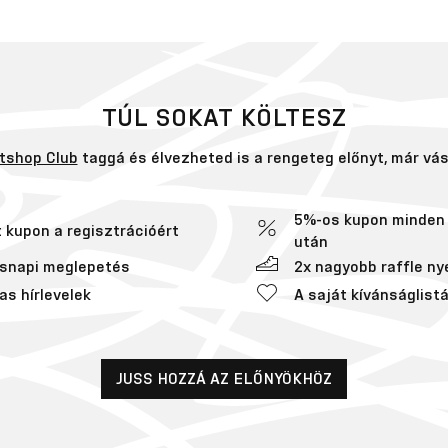
TÚL SOKAT KÖLTESZ
tshop Club
taggá és élvezheted is a rengeteg előnyt, már vásá
5%-os kupon minden 
t kupon a regisztrációért
után
snapi meglepetés
2x nagyobb raffle ny
as hírlevelek
A saját kívánságlist
JUSS HOZZÁ AZ ELŐNYÖKHÖZ