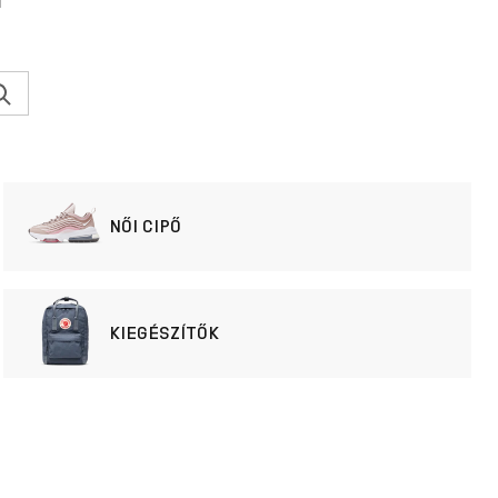
l
NŐI CIPŐ
KIEGÉSZÍTŐK