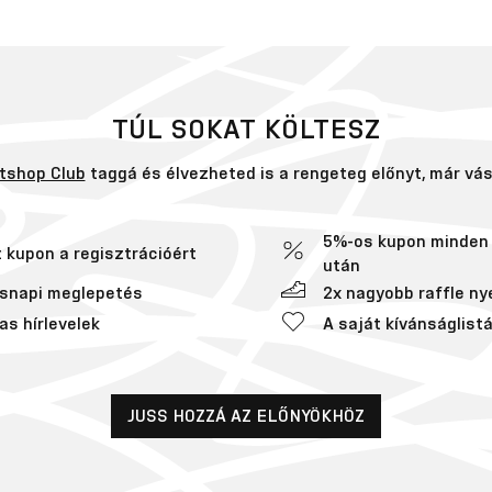
TÚL SOKAT KÖLTESZ
tshop Club
taggá és élvezheted is a rengeteg előnyt, már vásá
5%-os kupon minden 
t kupon a regisztrációért
után
snapi meglepetés
2x nagyobb raffle ny
as hírlevelek
A saját kívánságlist
JUSS HOZZÁ AZ ELŐNYÖKHÖZ