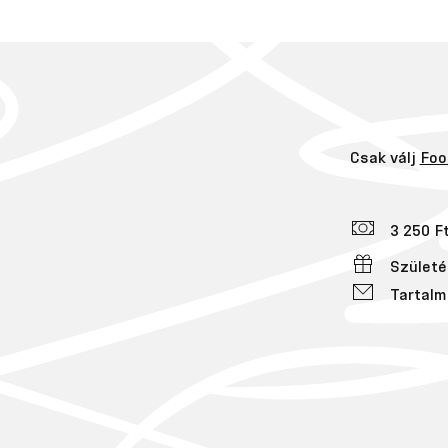
Csak válj
Foo
3 250 F
Születé
Tartalm