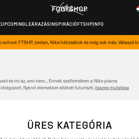
K
UPCOMING
LEÁRAZÁS
INSPIRÁCIÓ
FTSHP
INFO
o school: FTSHP, Jordan, Nike hátizsákok és még sok más. Válaszd ki 
ható és mi az, ami nem... Ennek szellemében a Nike piacra
lgozott, flyknit elemekkel ellátott futuriszti…
összes mutatása
ÜRES KATEGÓRIA