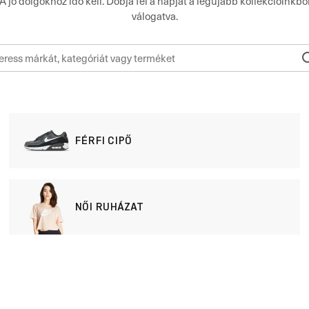
A jó dolgokhoz idő kell. Dobja fel a napját a legújabb kollekcióinkbó
válogatva.
FÉRFI CIPŐ
NŐI RUHÁZAT