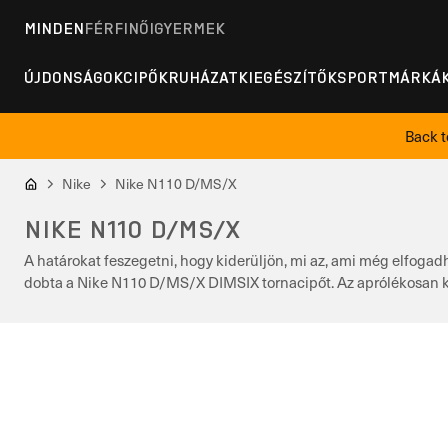
MINDEN
FÉRFI
NŐI
GYERMEK
ÚJDONSÁGOK
CIPŐK
RUHÁZAT
KIEGÉSZÍTŐK
SPORT
MÁRKÁ
Back t
Nike
Nike N110 D/MS/X
NIKE N110 D/MS/X
A határokat feszegetni, hogy kiderüljön, mi az, ami még elfogad
dobta a Nike N110 D/MS/X DIMSIX tornacipőt. Az aprólékosan kido