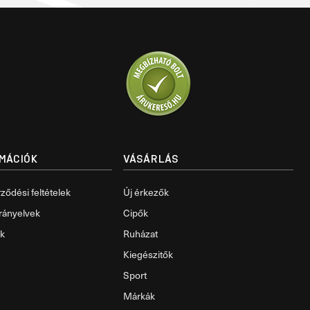
RMÁCIÓK
VÁSÁRLÁS
ződési feltételek
Új érkezők
rányelvek
Cipők
ok
Ruházat
Kiegészitők
Sport
Márkák