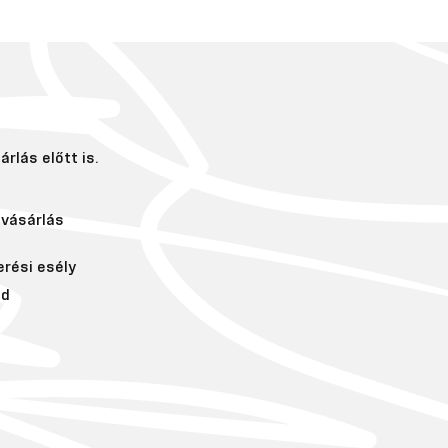
rlás előtt is.
vásárlás
erési esély
ád