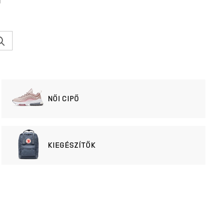
l
NŐI CIPŐ
KIEGÉSZÍTŐK