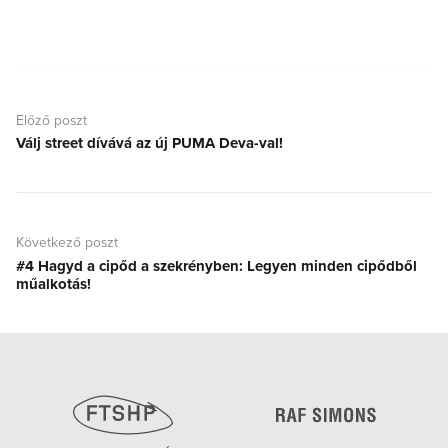
Bejegyzés
navigáció
Előző poszt
Válj street dívává az új PUMA Deva-val!
Előző
poszt:
Következő poszt
#4 Hagyd a cipőd a szekrényben: Legyen minden cipődből
Következő
műalkotás!
poszt: