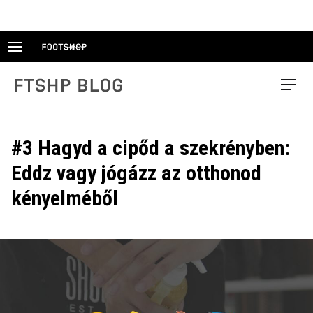
Skip
to
content
FTSHP blog
Menu
#3 Hagyd a cipőd a szekrényben:
Eddz vagy jógázz az otthonod
kényelméből