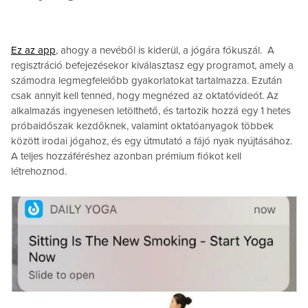
Ez az app
, ahogy a nevéből is kiderül, a jógára fókuszál. A
regisztráció befejezésekor kiválasztasz egy programot, amely a
számodra legmegfelelőbb gyakorlatokat tartalmazza. Ezután
csak annyit kell tenned, hogy megnézed az oktatóvideót. Az
alkalmazás ingyenesen letölthető, és tartozik hozzá egy 1 hetes
próbaidőszak kezdőknek, valamint oktatóanyagok többek
között irodai jógahoz, és egy útmutató a fájó nyak nyújtásához.
A teljes hozzáféréshez azonban prémium fiókot kell
létrehoznod.