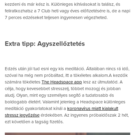
kezdeni és már kész is. Különleges kihívásokat is találsz, és
feliratkozhatsz a 7 Club heti vagy éves előfizetésére is, de a napi
7 perces edzéseket teljesen ingyenesen végezheted.
Extra tipp: Agyszellőztetés
Edzés után jól tud esni egy kis meditáció. Általában nincs rá idő,
szóval ha még nem próbáltad, itt a tökéletes alkalom.A kezdők
számára tökéletes
The Headspace app
lesz az útmutatód. A
célja, hogy kevesebbet stresszelj, többet mozogj és jobban
aludj. Olyan, mint egy személyes segítő a tudatosabb és
boldogabb életért. Valamint jelenleg a Headspace különleges
meditáció gyakorlatokat kínál a
koronavírus miatt kialakult
stressz legyőzése
érdekében. Az ingyenes próbaidőszak 2 hét,
ezt követően a tagság fizetős.