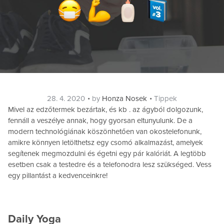
Posted
Categories
28. 4. 2020
by
Honza Nosek
Tippek
on
Mivel az edzőtermek bezártak, és kb . az ágyból dolgozunk,
fennáll a veszélye annak, hogy gyorsan eltunyulunk. De a
modern technológiának köszönhetően van okostelefonunk,
amikre könnyen letölthetsz egy csomó alkalmazást, amelyek
segítenek megmozdulni és égetni egy pár kalóriát. A legtöbb
esetben csak a testedre és a telefonodra lesz szükséged. Vess
egy pillantást a kedvenceinkre!
Daily Yoga