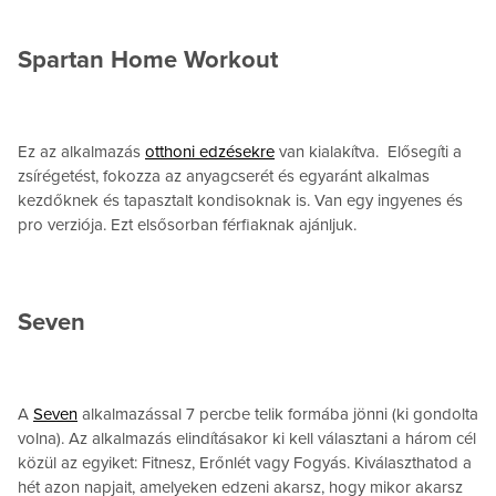
Spartan Home Workout
Ez az alkalmazás
otthoni edzésekre
van kialakítva. Elősegíti a
zsírégetést, fokozza az anyagcserét és egyaránt alkalmas
kezdőknek és tapasztalt kondisoknak is. Van egy ingyenes és
pro verziója. Ezt elsősorban férfiaknak ajánljuk.
Seven
A
Seven
alkalmazással 7 percbe telik formába jönni (ki gondolta
volna). Az alkalmazás elindításakor ki kell választani a három cél
közül az egyiket: Fitnesz, Erőnlét vagy Fogyás. Kiválaszthatod a
hét azon napjait, amelyeken edzeni akarsz, hogy mikor akarsz