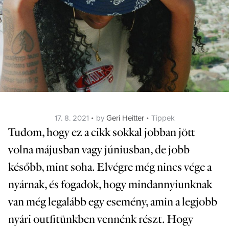
Posted
Categories
17. 8. 2021
by
Geri Heitter
Tippek
on
Tudom, hogy ez a cikk sokkal jobban jött
volna májusban vagy júniusban, de jobb
később, mint soha. Elvégre még nincs vége a
nyárnak, és fogadok, hogy mindannyiunknak
van még legalább egy esemény, amin a legjobb
nyári outfitünkben vennénk részt. Hogy