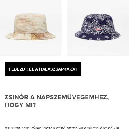
FEDEZD FEL A HALÁSZSAPKÁKAT
ZSINÓR A NAPSZEMÜVEGEMHEZ,
HOGY MI?
Az outfit nem válhat igazán átütő szetté valamilyen lánc nélkül