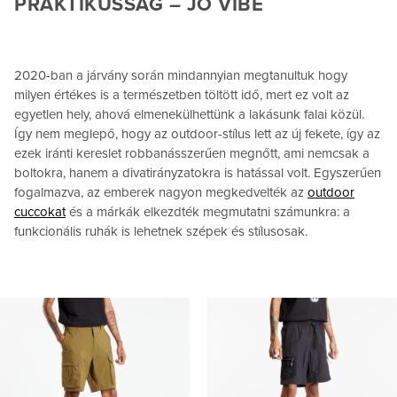
PRAKTIKUSSÁG – JÓ VIBE
2020-ban a járvány során mindannyian megtanultuk hogy
milyen értékes is a természetben töltött idő, mert ez volt az
egyetlen hely, ahová elmenekülhettünk a lakásunk falai közül.
Így nem meglepő, hogy az outdoor-stílus lett az új fekete, így az
ezek iránti kereslet robbanásszerűen megnőtt, ami nemcsak a
boltokra, hanem a divatirányzatokra is hatással volt. Egyszerűen
fogalmazva, az emberek nagyon megkedvelték az
outdoor
cuccokat
és a márkák elkezdték megmutatni számunkra: a
funkcionális ruhák is lehetnek szépek és stílusosak.