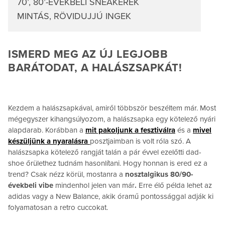
70’, 80’-ÉVEKBELI SNEAKEREK
MINTÁS, RÖVIDUJJÚ INGEK
ISMERD MEG AZ ÚJ LEGJOBB
BARÁTODAT, A HALÁSZSAPKÁT!
Kezdem a halászsapkával, amiről többször beszéltem már. Most
mégegyszer kihangsúlyozom, a halászsapka egy kötelező nyári
alapdarab. Korábban a
mit pakoljunk a fesztiválra
és a
mivel
készüljünk a nyaralásra
posztjaimban is volt róla szó. A
halászsapka kötelező rangját talán a pár évvel ezelőtti dad-
shoe őrülethez tudnám hasonlítani. Hogy honnan is ered ez a
trend? Csak nézz körül, mostanra a
nosztalgikus 80/90-
évekbeli vibe
mindenhol jelen van már
.
Erre élő példa lehet az
adidas vagy a New Balance, akik óramű pontossággal adják ki
folyamatosan a retro cuccokat.