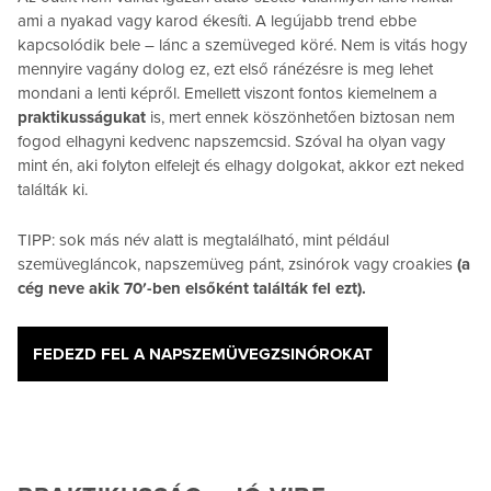
ami a nyakad vagy karod ékesíti. A legújabb trend ebbe
kapcsolódik bele – lánc a szemüveged köré. Nem is vitás hogy
mennyire vagány dolog ez, ezt első ránézésre is meg lehet
mondani a lenti képről. Emellett viszont fontos kiemelnem a
praktikusságukat
is, mert ennek köszönhetően biztosan nem
fogod elhagyni kedvenc napszemcsid. Szóval ha olyan vagy
mint én, aki folyton elfelejt és elhagy dolgokat, akkor ezt neked
találták ki.
TIPP: sok más név alatt is megtalálható, mint például
szemüvegláncok, napszemüveg pánt, zsinórok vagy croakies
(a
cég neve akik 70′-ben elsőként találták fel ezt).
FEDEZD FEL A NAPSZEMÜVEGZSINÓROKAT