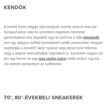
KENDŐK
A kendő trend eléggé újdonságnak számít, viszont max pár
hónapot adok neki és szerintem majdnem mindenki
gardróbjában lesz legalább egy. Ez pont az a fajta
kiegészítő
ami egy átlagos outfitet kiemelkedő szetté varázsolhat. Hogyan
viselhetjük a kendőt? Akár nyakad vagy lábad köré tekerve,
vagy a lányok használhatják hajkötésre is. Szerintem nagyon jól
jön egy farmer és egy
laza szürke pulcsi
mellé amikor egy kis
női elemet csempészni az outfitembe.
70’, 80’-ÉVEKBELI SNEAKEREK