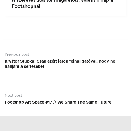
A szeretet utat tör maga előtt: Valentin nap a
Footshopnál
Bejegyzés
navigáció
Previous post
Kryštof Stupka: Csak azért járok fejhallgatóval, hogy ne
Previous
halljam a sértéseket
post:
Next post
Footshop Art Space #17 // We Share The Same Future
Next
post: