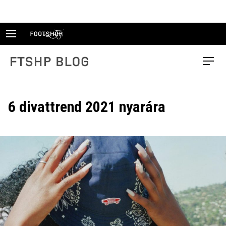
Skip
to
content
FTSHP blog
Menu
6 divattrend 2021 nyarára