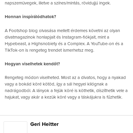
napszemüvegek, illetve a színes/mintás, rövidujjú ingek.
Honnan inspirálódhatok?
A Footshop blog olvasása mellett érdemes követni az olyan
divatmagazinok honlapjait és Instagram-fiókjait, mint a
Hypebeast, a Highsnobiety és a Complex. A YouTube-on és a
TikTok-on is rengeteg trendet ismerhetsz meg.
Hogyan viselhetek kendőt?
Rengeteg módon viselheted. Most az a divatos, hogy a nyakad
vagy a bokád köré kötöd, így a sál hegyei kilógnak a
nadrágodból. A lányok a fejük köré is köthetik, díszíthetik vele a
hajukat, vagy akár a kezük köré vagy a táskájukra is fűzhetik.
Geri Heitter