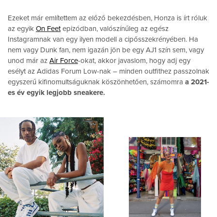
Ezeket már említettem az előző bekezdésben, Honza is írt róluk
az egyik
On Feet
epizódban, valószínűleg az egész
Instagramnak van egy ilyen modell a cipősszekrényében. Ha
nem vagy Dunk fan, nem igazán jön be egy AJ1 szín sem, vagy
unod már az
Air
Force
-okat, akkor javaslom, hogy adj egy
esélyt az Adidas Forum Low-nak – minden outfithez passzolnak
egyszerű kifinomultságuknak köszönhetően, számomra
a 2021-
es év egyik legjobb sneakere.