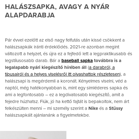
HALÁSZSAPKA, AVAGY A NYÁR
ALAPDARABJA
Pár évvel ezelőtt az első nagy felfutás után kissé csökkent a
halászsapkák iránti érdeklődés. 2021-re azonban megint
változott a helyzet, és újra ez a fejfedő lett a legpraktikusabb és
legstílusosabb darab. Bár a
baseball sapka
továbbra is a
legalapabb nyári kiegészítő hírében áll
(
a darabról, a
típusairól és a helyes viselésről itt olvashattok részletesen
), a
halászsapi is megérdemli a koronát. Kényelmes viselni, véd a
naptól, még hatékonyabban is, mint egy simléderes sapka és
ami a legfontosabb – ez a legdivatosabb kiegészítő, amit a
fejedre húzhatsz. Fiúk, jó ha kettő fajtát is bepakoltok, nem árt
felkészülten menni – mi személy szerint a
Nike
és a
Stüssy
halászsapkáit ajánlanánk a figyelmetekbe.