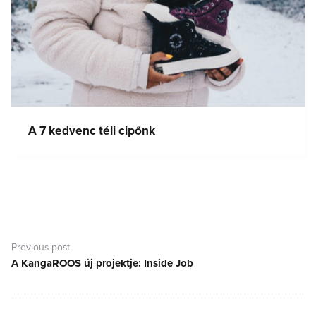
A 7 kedvenc téli cipőnk
Bejegyzés
navigáció
Previous post
A KangaROOS új projektje: Inside Job
Previous
post: