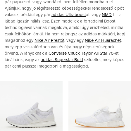
pár papucsról vagy szandálról nem feltétlen mondható el.
Ajánljuk, hogy jó légáteresztő képességekkel rendelkező cipőt
válassz, például egy pár
adidas Ultraboost
ot, vagy
NMD
-t – a
lábad igazán hálás lesz. Ezen modellek a forradalmi Boost
technológiával vannak megáldva, amitől úgy érezheted, mintha
csak felhőkön járnál. Ha nem rajongsz az adidas márkáért, kapj
magadhoz egy
Nike Air Prestót
, vagy egy
Nike Air Huarachét
,
mely épp visszatérőben van és újra nagy népszerűségnek
örvend. A lányoknak a
Converse Chuck Taylor All Star 70
-et
kínálnánk, vagy az
adidas Superstar Bold
sziluettet, mely képes
pár centi plusszal megdobni a magasságod.