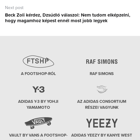
Next post
Beck Zoli kérdez, Dzsúdló válaszol: Nem tudom elképzelni,
Next
hogy magamhoz képest ennél most jobb legyek
post:
A FOOTSHOP-RÓL
RAF SIMONS
ADIDAS Y-3 BY YOHJI
AZ ADIDAS CONSORTIUM
YAMAMOTO
RÉSZEI VAGYUNK
VAULT BY VANS A FOOTSHOP-
ADIDAS YEEZY BY KANYE WEST