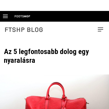
Skip
to
content
FTSHP blog
Menu
Az 5 legfontosabb dolog egy
nyaralásra