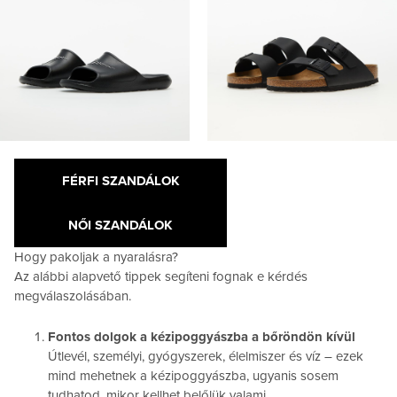
FÉRFI SZANDÁLOK
NŐI SZANDÁLOK
Hogy pakoljak a nyaralásra?
Az alábbi alapvető tippek segíteni fognak e kérdés
megválaszolásában.
Fontos dolgok a kézipoggyászba a bőröndön kívül
Útlevél, személyi, gyógyszerek, élelmiszer és víz – ezek
mind mehetnek a kézipoggyászba, ugyanis sosem
tudhatod, mikor kellhet belőlük valami.