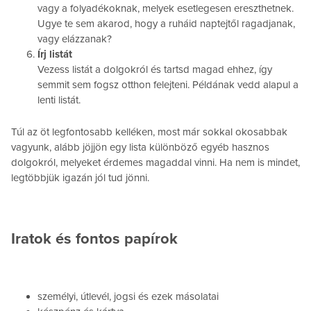
vagy a folyadékoknak, melyek esetlegesen ereszthetnek.
Ugye te sem akarod, hogy a ruháid naptejtől ragadjanak,
vagy elázzanak?
Írj listát
Vezess listát a dolgokról és tartsd magad ehhez, így
semmit sem fogsz otthon felejteni. Példának vedd alapul a
lenti listát.
Túl az öt legfontosabb kelléken, most már sokkal okosabbak
vagyunk, alább jöjjön egy lista különböző egyéb hasznos
dolgokról, melyeket érdemes magaddal vinni. Ha nem is mindet,
legtöbbjük igazán jól tud jönni.
Iratok és fontos papírok
személyi, útlevél, jogsi és ezek másolatai