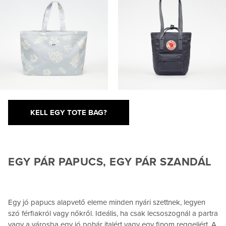
KELL EGY TOTE BAG?
EGY PÁR PAPUCS, EGY PÁR SZANDÁL
Egy jó papucs alapvető eleme minden nyári szettnek, legyen
szó férfiakról vagy nőkről. Ideális, ha csak lecsoszognál a partra
vagy a városba egy jó pohár italért vagy egy finom reggeliért. A