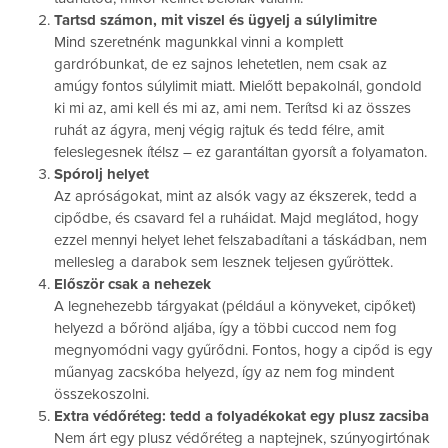
Tartsd számon, mit viszel és ügyelj a súlylimitre
Mind szeretnénk magunkkal vinni a komplett
gardróbunkat, de ez sajnos lehetetlen, nem csak az
amúgy fontos súlylimit miatt. Mielőtt bepakolnál, gondold
ki mi az, ami kell és mi az, ami nem. Terítsd ki az összes
ruhát az ágyra, menj végig rajtuk és tedd félre, amit
feleslegesnek ítélsz – ez garantáltan gyorsít a folyamaton.
Spórolj helyet
Az apróságokat, mint az alsók vagy az ékszerek, tedd a
cipődbe, és csavard fel a ruháidat. Majd meglátod, hogy
ezzel mennyi helyet lehet felszabadítani a táskádban, nem
mellesleg a darabok sem lesznek teljesen gyűröttek.
Először csak a nehezek
A legnehezebb tárgyakat (például a könyveket, cipőket)
helyezd a bőrönd aljába, így a többi cuccod nem fog
megnyomódni vagy gyűrődni. Fontos, hogy a cipőd is egy
műanyag zacskóba helyezd, így az nem fog mindent
összekoszolni.
Extra védőréteg: tedd a folyadékokat egy plusz zacsiba
Nem árt egy plusz védőréteg a naptejnek, szúnyogirtónak