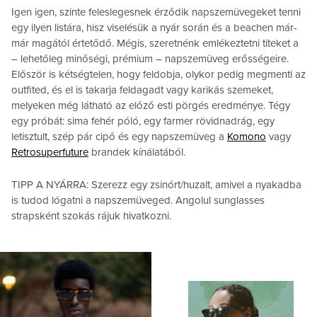
Igen igen, szinte feleslegesnek érződik napszemüvegeket tenni
egy ilyen listára, hisz viselésük a nyár során és a beachen már-
már magától értetődő. Mégis, szeretnénk emlékeztetni titeket a
– lehetőleg minőségi, prémium – napszemüveg erősségeire.
Először is kétségtelen, hogy feldobja, olykor pedig megmenti az
outfited, és el is takarja feldagadt vagy karikás szemeket,
melyeken még látható az előző esti pörgés eredménye. Tégy
egy próbát: sima fehér póló, egy farmer rövidnadrág, egy
letisztult, szép pár cipő és egy napszemüveg a
Komono
vagy
Retrosuperfuture
brandek kínálatából.
TIPP A NYÁRRA: Szerezz egy zsinórt/huzalt, amivel a nyakadba
is tudod lógatni a napszemüveged. Angolul sunglasses
strapsként szokás rájuk hivatkozni.