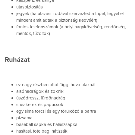
készpénz és kártya
utasbiztosítás
jegyek (ha utazási irodával szervezted a tripet, tegyél el
mindent amit adtak a biztonság kedvéért)
fontos telefonszámok (a helyi nagykövetség, rendőrség,
mentők, tűzoltók)
Ruházat
ez nagy részben attól függ, hova utaznál
alsónadrágok és zoknik
úszódressz, fürdőnadrág
sneakerek és papucsok
egy sima törcsi és egy törülköző a partra
pizsama
baseball sapka és halászsapka
hasitasi, tote bag, hátizsák