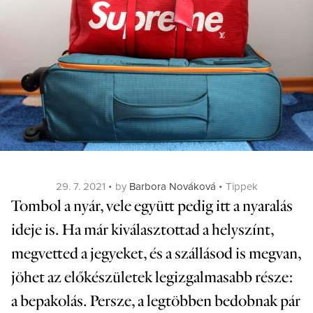
Posted
Categories
29. 7. 2021
by
Barbora Nováková
Tippek
on
Tombol a nyár, vele együtt pedig itt a nyaralás
ideje is. Ha már kiválasztottad a helyszínt,
megvetted a jegyeket, és a szállásod is megvan,
jöhet az előkészületek legizgalmasabb része:
a bepakolás. Persze, a legtöbben bedobnak pár