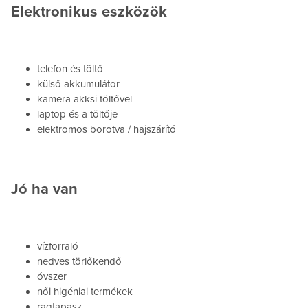
Elektronikus eszközök
telefon és töltő
külső akkumulátor
kamera akksi töltővel
laptop és a töltője
elektromos borotva / hajszárító
Jó ha van
vízforraló
nedves törlőkendő
óvszer
női higéniai termékek
ragtapasz