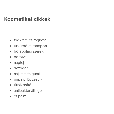
Kozmetikai cikkek
fogkrém és fogkefe
tusfürdő és sampon
bőrápolási szerek
borotva
naptej
dezodor
hajkefe és gumi
papírtörlő, zsepik
fülpiszkáló
antibakteriális gél
csipesz