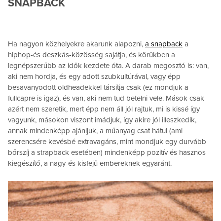
SNAPBACK
Ha nagyon közhelyekre akarunk alapozni,
a snapback
a
hiphop-és deszkás-közösség sajátja, és körükben a
legnépszerűbb az idők kezdete óta. A darab megosztó is: van,
aki nem hordja, és egy adott szubkultúrával, vagy épp
besavanyodott oldheadekkel társítja csak (ez mondjuk a
fullcapre is igaz), és van, aki nem tud betelni vele. Mások csak
azért nem szeretik, mert épp nem áll jól rajtuk, mi is kissé így
vagyunk, másokon viszont imádjuk, így akire jól illeszkedik,
annak mindenképp ajánljuk, a műanyag csat hátul (ami
szerencsére kevésbé extravagáns, mint mondjuk egy durvább
bőrszíj a strapback esetében) mindenképp pozitív és hasznos
kiegészítő, a nagy-és kisfejű embereknek egyaránt.