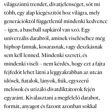
világszintű trendet, divatjelenséget, sőt mi
több, egy alap kiegészítőt hoz világra, mely
generációktól függetlenül mindenki kedvence
– igen, a baseball sapkáról van szó. Egy
univerzális darabról, aminek viseléséhez még
hiphop fannak, kosarasnak, vagy deszkásnak
sem kell lenned. Mindenki szereti, és
mindenki viseli – nem kérdés, hogy ezt a fajta
fejfedőt lehet látni a leggyakrabban az utcán
idősek, fiatalok, lányok, fiúk, egyszerű
melósok és urizáló divatdiktátorok fején
egyaránt. Kiválasztani a megfelelő darabot,
formát, anyagot és fazont azonban sokkal