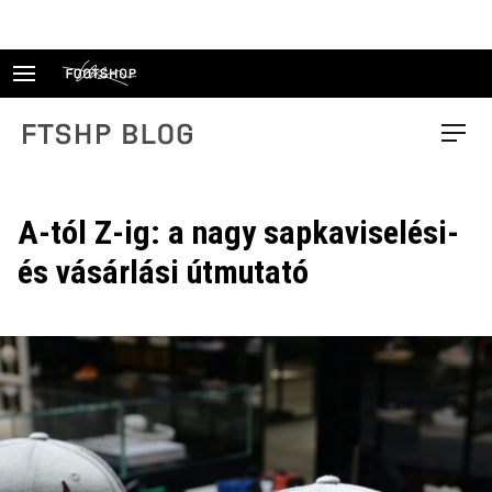
Skip
to
content
FTSHP blog
Menu
A-tól Z-ig: a nagy sapkaviselési-
és vásárlási útmutató