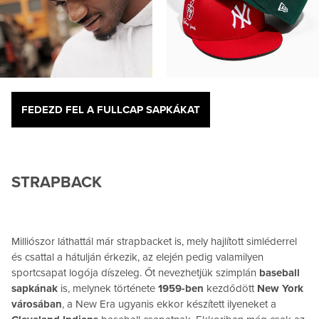
FEDEZD FEL A FULLCAP SAPKÁKAT
STRAPBACK
Milliószor láthattál már strapbacket is, mely hajlított simléderrel
és csattal a hátulján érkezik, az elején pedig valamilyen
sportcsapat logója díszeleg. Őt nevezhetjük szimplán
baseball
sapkának
is, melynek története
1959-ben
kezdődött
New York
városában
, a New Era ugyanis ekkor készített ilyeneket a