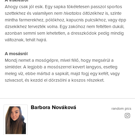
Ahogy csak jól esik. Egy sapka tökéletesen passzol sportos
szettekhez és valamilyen
nem hivatalos öltözékhez
is, szinte
mintha farmerekhez, pólókhoz, kapucnis pulcsikhoz, vagy épp
dzsekikhez tervezték volna. Egy zakóhoz nem feltétlen dukál,
azonban semmi sem lehetetlen, a dresszkódok pedig mindig
változnak, tehát hajrá.
A mosásról
Mondj nemet a mosógépre, mivel félő, hogy megsérül a
simléder. A legjobb a mosószerrel kevert langyos, esetleg
meleg víz, ebbe mártsd a sapkát, majd fogj egy kefét, vagy
szivacsot, és kezdd el dörzsölni a koszos részeket.
Barbora Nováková
random pics