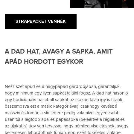
STRAPBACKET VENNÉK
A DAD HAT, AVAGY A SAPKA, AMIT
APÁD HORDOTT EGYKOR
Nézz szét apud és a nagypapád gardróbjában, garantáljuk,
hogy minimum egy ilyen sapkát találni fogsz. A dad hat hasonló
egy tradicionális baseball sapkához (sokan talán így is hívják,
összemosva ezt a másik kategóriával), csakhogy kevésbé
masszív és tömör, a simlédere pedig valamivel egyenesebb.
Ezen túl a legtöbb apa-és papasapka (beleértve a régieket és
az újakat is) úgy van tervezve, hogy némileg viseletesnek, avagy
kellemesen lehordottnak tűnjön, épp ezért tökéletes vintage