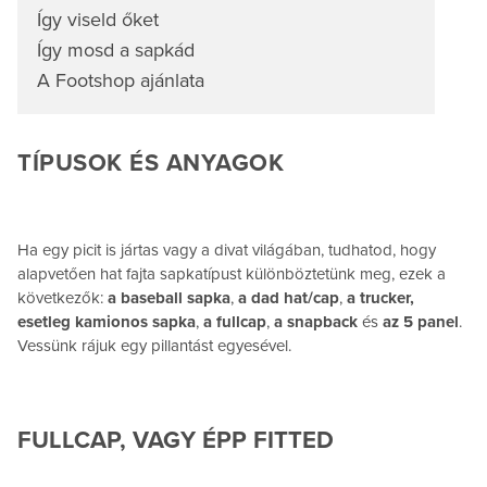
Így viseld őket
Így mosd a sapkád
A Footshop ajánlata
TÍPUSOK ÉS ANYAGOK
Ha egy picit is jártas vagy a divat világában, tudhatod, hogy
alapvetően hat fajta sapkatípust különböztetünk meg, ezek a
következők:
a baseball sapka
,
a dad hat/cap
,
a trucker,
esetleg kamionos sapka
,
a fullcap
,
a snapback
és
az 5 panel
.
Vessünk rájuk egy pillantást egyesével.
FULLCAP, VAGY ÉPP FITTED