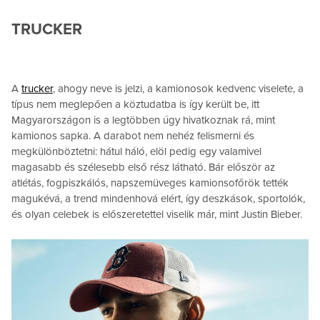
TRUCKER
A
trucker
, ahogy neve is jelzi, a kamionosok kedvenc viselete, a
típus nem meglepően a köztudatba is így került be, itt
Magyarországon is a legtöbben úgy hivatkoznak rá, mint
kamionos sapka. A darabot nem nehéz felismerni és
megkülönböztetni: hátul háló, elöl pedig egy valamivel
magasabb és szélesebb első rész látható. Bár először az
atlétás, fogpiszkálós, napszemüveges kamionsofőrök tették
magukévá, a trend mindenhová elért, így deszkások, sportolók,
és olyan celebek is előszeretettel viselik már, mint Justin Bieber.