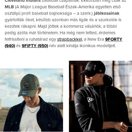
Cleveland Indians
baseball csapatnak. Ekkoriban még csak az
MLB
(A Major League Baseball Észak-Amerika egyetlen első
osztályú profi baseball bajnoksága – a szerk.)
játékosainak
gyártották őket, később azonban más ligák és a szurkolók is
kezdtek rákapni. Majd jöttek a kommersz vásárlók, a többi
pedig azóta már történelem. Ha még nem tetted, érdemes
felfrissíteni a ruhatárad egy
strapbackkel
, a New Era
9FORTY
(940)
és
9FIFTY (950)
név alatt kínálja ikonikus modelljeit.