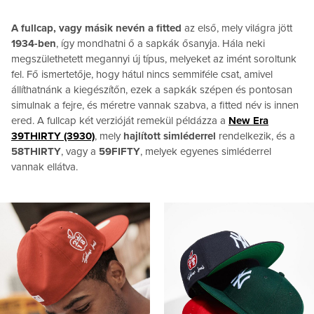
A fullcap, vagy másik nevén a fitted
az első, mely világra jött
1934-ben
, így mondhatni ő a sapkák ősanyja. Hála neki
megszülethetett megannyi új típus, melyeket az imént soroltunk
fel. Fő ismertetője, hogy hátul nincs semmiféle csat, amivel
állíthatnánk a kiegészítőn, ezek a sapkák szépen és pontosan
simulnak a fejre, és méretre vannak szabva, a fitted név is innen
ered. A fullcap két verzióját remekül példázza a
New Era
39THIRTY (3930)
, mely
hajlított simléderrel
rendelkezik, és a
58THIRTY
, vagy a
59FIFTY
, melyek egyenes simléderrel
vannak ellátva.