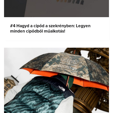
#4 Hagyd a cipőd a szekrényben: Legyen
minden cipődből műalkotás!