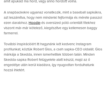
amit apukád ma hord, vagy anno hordott volna.
A snapbackekre ugyanaz vonatkozik, mint a baseball sapkákra,
azt leszámítva, hogy nem mindenki fejformája és mérete passzol
ezen darabhoz.
Hoodie
-és oversized póló-orientált fitekhez
viszont már-már kötelező, kiegészítve egy kellemesen baggy
farmerrel.
További inspirációért itt hagynánk két kedvenc Instagram
profilunkat, köztük Robert Glos, a cseh sapka-CEO oldalát. Glos
márkája a Skedda, innen ismerhetitek többen talán. Minden
Skedda-sapka Robert felügyelete alatt készül, majd az ő
engedélye után kerül kiadásra, így nyugodtan fordulhatunk
hozzá ihletért.