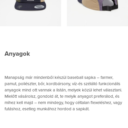
Anyagok
Manapság már mindenből készül baseball sapka – farmer,
pamut, poliészter, bőr, kordbársony, víz-és szélálló funkcionális
anyagok mind ott vannak a listán, melyek közül lehet választani.
Mielőtt vásárolsz, gondold át, te melyik anyagot preferálod, és
mihez kell majd – nem mindegy, hogy céltalan flexeléshez, vagy
futáshoz, esetleg munkához hordod a sapkát.