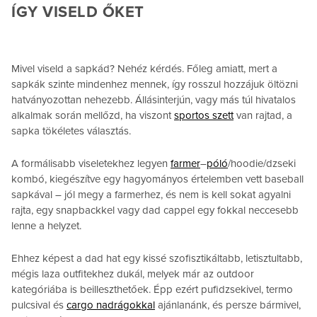
ÍGY VISELD ŐKET
Mivel viseld a sapkád? Nehéz kérdés. Főleg amiatt, mert a
sapkák szinte mindenhez mennek, így rosszul hozzájuk öltözni
hatványozottan nehezebb. Állásinterjún, vagy más túl hivatalos
alkalmak során mellőzd, ha viszont
sportos szett
van rajtad, a
sapka tökéletes választás.
A formálisabb viseletekhez legyen
farmer
–
póló
/hoodie/dzseki
kombó, kiegészítve egy hagyományos értelemben vett baseball
sapkával – jól megy a farmerhez, és nem is kell sokat agyalni
rajta, egy snapbackkel vagy dad cappel egy fokkal neccesebb
lenne a helyzet.
Ehhez képest a dad hat egy kissé szofisztikáltabb, letisztultabb,
mégis laza outfitekhez dukál, melyek már az outdoor
kategóriába is beilleszthetőek. Épp ezért pufidzsekivel, termo
pulcsival és
cargo nadrágokkal
ajánlanánk, és persze bármivel,