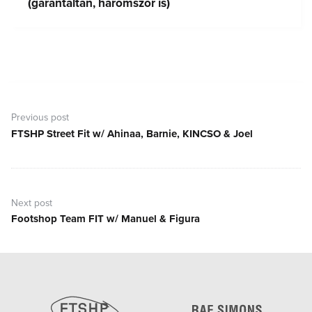
(garantáltan, háromszor is)
Bejegyzés
navigáció
Previous post
FTSHP Street Fit w/ Ahinaa, Barnie, KINCSO & Joel
Previous
post:
Next post
Footshop Team FIT w/ Manuel & Figura
Next
post: