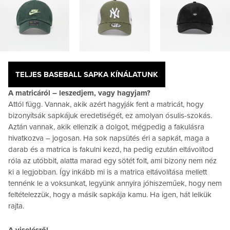
TELJES BASEBALL SAPKA KÍNÁLATUNK
A matricáról – leszedjem, vagy hagyjam?
Attól függ. Vannak, akik azért hagyják fent a matricát, hogy
bizonyítsák sapkájuk eredetiségét, ez amolyan ósulis-szokás.
Aztán vannak, akik ellenzik a dolgot, mégpedig a fakulásra
hivatkozva – jogosan. Ha sok napsütés éri a sapkát, maga a
darab és a matrica is fakulni kezd, ha pedig ezután eltávolítod
róla az utóbbit, alatta marad egy sötét folt, ami bizony nem néz
ki a legjobban. Így inkább mi is a matrica eltávolítása mellett
tennénk le a voksunkat, legyünk annyira jóhiszeműek, hogy nem
feltételezzük, hogy a másik sapkája kamu. Ha igen, hát lelkük
rajta.
A viselésről