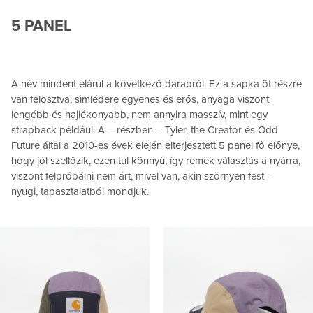
5 PANEL
A név mindent elárul a következő darabról. Ez a sapka öt részre
van felosztva, simlédere egyenes és erős, anyaga viszont
lengébb és hajlékonyabb, nem annyira masszív, mint egy
strapback például. A – részben – Tyler, the Creator és Odd
Future által a 2010-es évek elején elterjesztett 5 panel fő előnye,
hogy jól szellőzik, ezen túl könnyű, így remek választás a nyárra,
viszont felpróbálni nem árt, mivel van, akin szörnyen fest –
nyugi, tapasztalatból mondjuk.