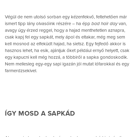
Végül de nem utolsó sorban egy kézenfekvő, feltehetően már
ismert tipp lány olvasóink részére – ha épp
bad hair day
van,
avagy úgy érzed reggel, hogy a hajad menthetetlen aznapra,
csak kapj fel egy sapkát, mely ápol és eltakar, még meg sem
kell mosnod az elfeküdt hajad, ha sietsz. Egy fejfedő akkor is
hasznos lehet, ha esik, ajánljuk őket például ernyő helyett, csak
egy kapucni kell még hozzá, a többiről a sapka gondoskodik.
Nem mellesleg egy-egy sapi igazán jól mutat lófarokkal és egy
farmerdzsekivel.
ÍGY MOSD A SAPKÁD