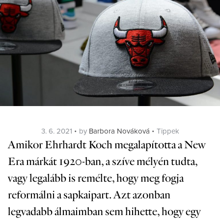
Posted
Categories
3. 6. 2021
by
Barbora Nováková
Tippek
on
Amikor Ehrhardt Koch megalapította a New
Era márkát 1920-ban, a szíve mélyén tudta,
vagy legalább is remélte, hogy meg fogja
reformálni a sapkaipart. Azt azonban
legvadabb álmaimban sem hihette, hogy egy