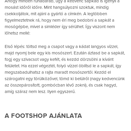
Ahogy minden ruhadarab, úgy a kedvenc sapkád is igényli a
mosást időről időre. Mint hangsúlyozni szoktuk, mindig
csekkoljátok, mit ajánl a gyártó a címkén. A legtöbben
figyelmeztetnek rá, hogy nem éri meg bedobni a sapkát a
mosógépbe, mivel a simléder így sérülhet. Így viszont nem
lőhetsz mellé:
Első lépés: töltsd meg a csapot vagy a kádat langyos vízzel,
majd nyomj bele egy kis mosószert. Ezután áztasd be a sapkát,
fogj egy szivacsot vagy kefét, és kezdd dörzsölni a kívánt
felületet. Ha ezzel végeztél, folyó vízzel öblítsd le a sapkát, így
megszabadulhatsz a rajta maradt mosószertől. Kezdd el
szárogatni egy törülközővel, tömd ki belülről (nagy kedvencünk
az összepárosított, gombócban lévő zokni), és csak hagyd,
amíg száraz nem lesz. Ilyen egyszerű.
A FOOTSHOP AJÁNLATA