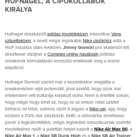
HUFNAGEL, A CIPŐKOLLABOK
KIRÁLYA
Hufnagel deszkázott
adidas modellekben
, klasszikus
Vans
sziluettekben
, a nevét mégis leginkább
Nike cipőkhöz
adta a
HUF indulása utáni években,
Jimmy Gorecki
pro skaterből lett
streetwear dizájner a
Complex online hasábjain
például
sneakerek bemutatásán keresztül emlékezik meg a brand
alapítóról.
Hufnagel Gorecki szerint már a kezdetekkor meglátta a
sneakerekben rejlő potenciált, jóval azelőtt, hogy azok mai
értelemben vett kultúrája kialakult volna. Nem is értették sokan,
hogy mégis hogy lehet az, hogy ez az ember retail üzletet
birtokol, mi több, számos cipőt is jegyez a
Nike-val
, úgy, hogy
közben a DVS-nek deszkázik. Keith, a vizionárius streetwear-
pionír a legkülönfélébb, mégis leginkább klasszikusnak számító
modellekhez nyúlt: a palettán helyet kapott a
Nike Air Max 90
, a
Nike Air Max 1
, a
Nike SB Dunk High
és a
Nike SB Air Trainer