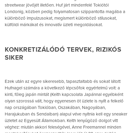
streetwear jövőjét illetően. Huf járt mindenfelé Tokiótól
Londonig, közben pedig folyamatosan szippantotta magába a
különböző impulzusokat, megismert különböző stílusokat,
külföldi márkákat és innovatív üzleti megoldásokat.
KONKRETIZÁLÓDÓ TERVEK, RIZIKÓS
SIKER
Ezek után az egyre sikeresebb, tapasztaltabb és sokat látott
Hufnagel számára a következő lépcsőfok egyértelmű volt: a
kinti, főleg japán mintát (Keith kapcsolata Japánnal egyébként
olyan szorossá vált, hogy egyenesen öt üzlete is nyílt a felkelő
nap országában Tokióban, Oszakában, Nagoyában,
Harajukuban és Sendaiban) alapul véve nyitnia kell egy sneaker
üzletet az Egyesült Államokban. Keith lenyűgöző dolgot vitt
véghez: miután akkori feleségével, Anne Freemannel minden