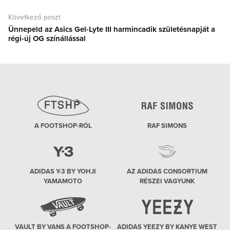
Következő poszt
Ünnepeld az Asics Gel-Lyte III harmincadik születésnapját a
Következő
régi-új OG színállással
poszt:
A FOOTSHOP-RÓL
RAF SIMONS
ADIDAS Y-3 BY YOHJI
AZ ADIDAS CONSORTIUM
YAMAMOTO
RÉSZEI VAGYUNK
VAULT BY VANS A FOOTSHOP-
ADIDAS YEEZY BY KANYE WEST