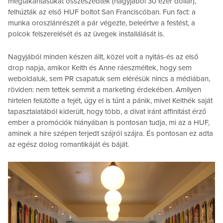
megtakarításukat összeszedték (nagyjából 30 ezer dollár),
felhúzták az első HUF boltot San Franciscóban. Fun fact: a
munka oroszlánrészét a pár végezte, beleértve a festést, a
polcok felszerelését és az üvegek installálását is.
Nagyjából minden készen állt, közel volt a nyitás-és az első
drop napja, amikor Keith és Anne ráeszméltek, hogy sem
weboldaluk, sem PR csapatuk sem elérésük nincs a médiában,
röviden: nem tettek semmit a marketing érdekében. Amilyen
hirtelen felütötte a fejét, úgy el is tűnt a pánik, mivel Keithék saját
tapasztalatából kiderült, hogy több, a divat iránt affinitást érző
ember a promóciók hiányában is pontosan tudja, mi az a HUF,
aminek a híre szépen terjedt szájról szájra. És pontosan ez adta
az egész dolog romantikáját és báját.