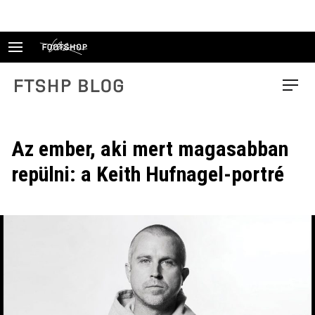
Skip
to
content
FTSHP blog
Menu
Az ember, aki mert magasabban
repülni: a Keith Hufnagel-portré