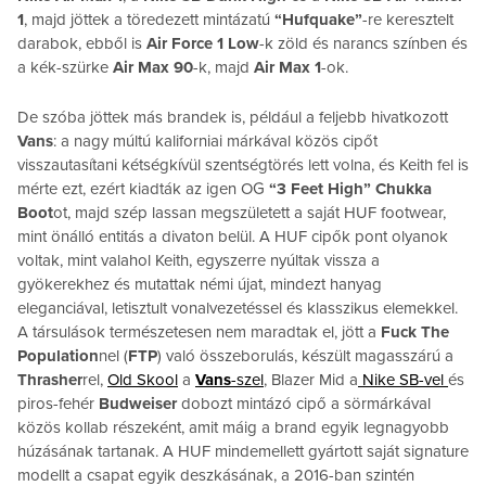
1
, majd jöttek a töredezett mintázatú
“Hufquake”
-re keresztelt
darabok, ebből is
Air Force 1 Low
-k zöld és narancs színben és
a kék-szürke
Air Max 90
-k, majd
Air Max 1
-ok.
De szóba jöttek más brandek is, például a feljebb hivatkozott
Vans
: a nagy múltú kaliforniai márkával közös cipőt
visszautasítani kétségkívül szentségtörés lett volna, és Keith fel is
mérte ezt, ezért kiadták az igen OG
“3 Feet High” Chukka
Boot
ot, majd szép lassan megszületett a saját HUF footwear,
mint önálló entitás a divaton belül. A HUF cipők pont olyanok
voltak, mint valahol Keith, egyszerre nyúltak vissza a
gyökerekhez és mutattak némi újat, mindezt hanyag
eleganciával, letisztult vonalvezetéssel és klasszikus elemekkel.
A társulások természetesen nem maradtak el, jött a
Fuck The
Population
nel (
FTP
) való összeborulás, készült magasszárú a
Thrasher
rel,
Old Skool
a
Vans
-szel
, Blazer Mid a
Nike SB-vel
és
piros-fehér
Budweiser
dobozt mintázó cipő a sörmárkával
közös kollab részeként, amit máig a brand egyik legnagyobb
húzásának tartanak. A HUF mindemellett gyártott saját signature
modellt a csapat egyik deszkásának, a 2016-ban szintén