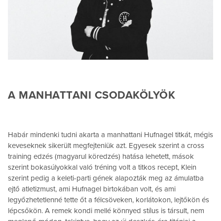
A MANHATTANI CSODAKÖLYÖK
Habár mindenki tudni akarta a manhattani Hufnagel titkát, mégis
keveseknek sikerült megfejteniük azt. Egyesek szerint a cross
training edzés (magyarul köredzés) hatása lehetett, mások
szerint bokasúlyokkal való tréning volt a titkos recept, Klein
szerint pedig a keleti-parti gének alapozták meg az ámulatba
ejtő atletizmust, ami Hufnagel birtokában volt, és ami
legyőzhetetlenné tette őt a félcsöveken, korlátokon, lejtőkön és
lépcsőkön. A remek kondi mellé könnyed stílus is társult, nem