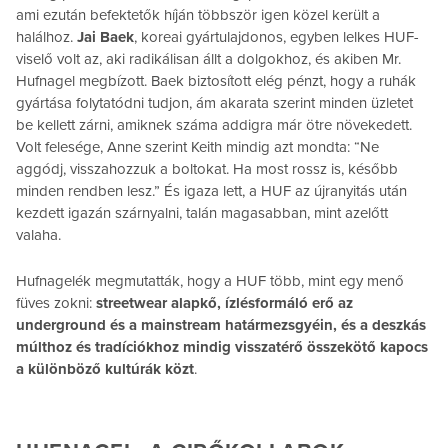
ami ezután befektetők híján többször igen közel került a
halálhoz.
Jai Baek
, koreai gyártulajdonos, egyben lelkes HUF-
viselő volt az, aki radikálisan állt a dolgokhoz, és akiben Mr.
Hufnagel megbízott. Baek biztosított elég pénzt, hogy a ruhák
gyártása folytatódni tudjon, ám akarata szerint minden üzletet
be kellett zárni, amiknek száma addigra már ötre növekedett.
Volt felesége, Anne szerint Keith mindig azt mondta: “Ne
aggódj, visszahozzuk a boltokat. Ha most rossz is, később
minden rendben lesz.” És igaza lett, a HUF az újranyitás után
kezdett igazán szárnyalni, talán magasabban, mint azelőtt
valaha.
Hufnagelék megmutatták, hogy a HUF több, mint egy menő
füves zokni:
streetwear alapkő, ízlésformáló erő az
underground és a mainstream határmezsgyéin, és a deszkás
múlthoz és tradíciókhoz mindig visszatérő összekötő kapocs
a különböző kultúrák közt
.