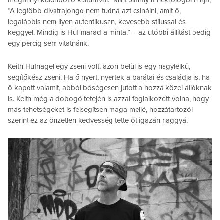
megannyi különböző kultúrával.” Mint Jimmy a nekrológban írja,
“A legtöbb divatrajongó nem tudná azt csinálni, amit ő,
legalábbis nem ilyen autentikusan, kevesebb stílussal és
keggyel. Mindig is Huf marad a minta.” – az utóbbi állítást pedig
egy percig sem vitatnánk.
Keith Hufnagel egy zseni volt, azon belül is egy nagylelkű,
segítőkész zseni. Ha ő nyert, nyertek a barátai és családja is, ha
ő kapott valamit, abból bőségesen jutott a hozzá közel állóknak
is. Keith még a dobogó tetején is azzal foglalkozott volna, hogy
más tehetségeket is felsegítsen maga mellé, hozzátartozói
szerint ez az önzetlen kedvesség tette őt igazán naggyá.