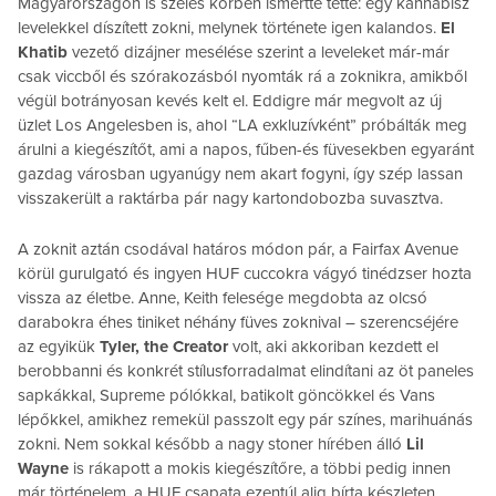
Magyarországon is széles körben ismertté tette: egy kannabisz
levelekkel díszített zokni, melynek története igen kalandos.
El
Khatib
vezető dizájner mesélése szerint a leveleket már-már
csak viccből és szórakozásból nyomták rá a zoknikra, amikből
végül botrányosan kevés kelt el. Eddigre már megvolt az új
üzlet Los Angelesben is, ahol “LA exkluzívként” próbálták meg
árulni a kiegészítőt, ami a napos, fűben-és füvesekben egyaránt
gazdag városban ugyanúgy nem akart fogyni, így szép lassan
visszakerült a raktárba pár nagy kartondobozba suvasztva.
A zoknit aztán csodával határos módon pár, a Fairfax Avenue
körül gurulgató és ingyen HUF cuccokra vágyó tinédzser hozta
vissza az életbe. Anne, Keith felesége megdobta az olcsó
darabokra éhes tiniket néhány füves zoknival – szerencséjére
az egyikük
Tyler, the Creator
volt, aki akkoriban kezdett el
berobbanni és konkrét stílusforradalmat elindítani az öt paneles
sapkákkal, Supreme pólókkal, batikolt göncökkel és Vans
lépőkkel, amikhez remekül passzolt egy pár színes, marihuánás
zokni. Nem sokkal később a nagy stoner hírében álló
Lil
Wayne
is rákapott a mokis kiegészítőre, a többi pedig innen
már történelem, a HUF csapata ezentúl alig bírta készleten