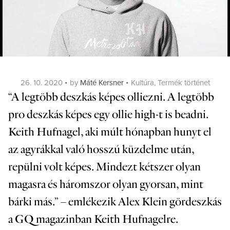
Posted
Categories
26. 10. 2020
by
Máté Kersner
Kultúra
,
Termék történet
on
“A legtöbb deszkás képes olliezni. A legtöbb
pro deszkás képes egy ollie high-t is beadni.
Keith Hufnagel, aki múlt hónapban hunyt el
az agyrákkal való hosszú küzdelme után,
repülni volt képes. Mindezt kétszer olyan
magasra és háromszor olyan gyorsan, mint
bárki más.” – emlékezik
Alex Klein
gördeszkás
a GQ magazinban Keith Hufnagelre.