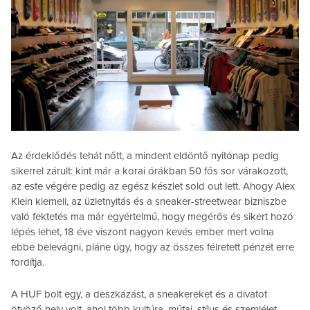
Az érdeklődés tehát nőtt, a mindent eldöntő nyitónap pedig
sikerrel zárult: kint már a korai órákban 50 fős sor várakozott,
az este végére pedig az egész készlet sold out lett. Ahogy Alex
Klein kiemeli, az üzletnyitás és a sneaker-streetwear bizniszbe
való fektetés ma már egyértelmű, hogy megérős és sikert hozó
lépés lehet, 18 éve viszont nagyon kevés ember mert volna
ebbe belevágni, pláne úgy, hogy az összes félretett pénzét erre
fordítja.
A HUF bolt egy, a deszkázást, a sneakereket és a divatot
ötvöző hely volt, ahol több kultúra, műfaj, stílus és szemlélet