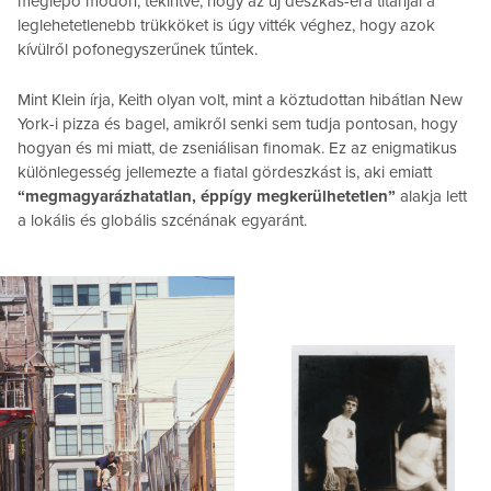
meglepő módon, tekintve, hogy az új deszkás-éra titánjai a
leglehetetlenebb trükköket is úgy vitték véghez, hogy azok
kívülről pofonegyszerűnek tűntek.
Mint Klein írja, Keith olyan volt, mint a köztudottan hibátlan New
York-i pizza és bagel, amikről senki sem tudja pontosan, hogy
hogyan és mi miatt, de zseniálisan finomak. Ez az enigmatikus
különlegesség jellemezte a fiatal gördeszkást is, aki emiatt
“megmagyarázhatatlan, éppígy megkerülhetetlen”
alakja lett
a lokális és globális szcénának egyaránt.