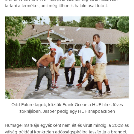
tartani a terméket, ami még itthon is hatalmasat futott.
Odd Future tagok, köztük Frank Ocean a HUF híres füves
zoknijában, Jasper pedig egy HUF snapbackben
Hufnagel márkája egyébként nem élt és virult mindig, a 2008-as
válság például konkrétan adósságspirálba taszította a brandet,