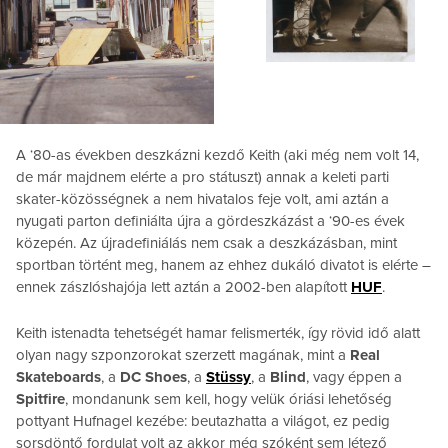
A ‘80-as években deszkázni kezdő Keith (aki még nem volt 14,
de már majdnem elérte a pro státuszt) annak a keleti parti
skater-közösségnek a nem hivatalos feje volt, ami aztán a
nyugati parton definiálta újra a gördeszkázást a ‘90-es évek
közepén. Az újradefiniálás nem csak a deszkázásban, mint
sportban történt meg, hanem az ehhez dukáló divatot is elérte –
ennek zászlóshajója lett aztán a 2002-ben alapított
HUF
.
Keith istenadta tehetségét hamar felismerték, így rövid idő alatt
olyan nagy szponzorokat szerzett magának, mint a
Real
Skateboards
, a
DC Shoes
, a
Stüssy
, a
Blind
, vagy éppen a
Spitfire
, mondanunk sem kell, hogy velük óriási lehetőség
pottyant Hufnagel kezébe: beutazhatta a világot, ez pedig
sorsdöntő fordulat volt az akkor még szóként sem létező