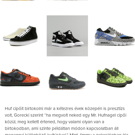
Huf cipőit birtokolni már a kétezres évek közepén is presztízs
volt, Gorecki szerint “ha megvolt neked egy Mr. Hufnagel cipői
közül, meg kellett értened, hogy valami olyan van a
birtokodban, ami szinte példátlan módon kapcsolatban áll