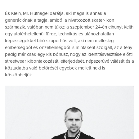
És Klein, Mr. Hufnagel barátja, aki maga is annak a
generációnak a tagja, amiből a hivatkozott skater-ikon
származik, valóban nem túloz: a szeptember 24-én elhunyt Keith
egy utolérhetetlenül fürge, technikás és utánozhatatlan
képességekkel bíró szuperhős volt, aki nem mellesleg
emberségből és önzetlenségből is mintaként szolgált, az a tény
pedig már csak egy kis bónusz, hogy az identitásvesztése előtti
streetwear kibontakozását, elterjedését, népszerűvé válását és a
köztudatba való betörését egyebek mellett neki is
köszönhetjük.