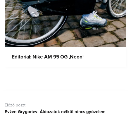
Editorial: Nike AM 95 OG ‚Neon‘
Bejegyzés
navigáció
Előző poszt
Evžen Grygoriev: Áldozatok nélkül nincs győzelem
Előző
poszt: