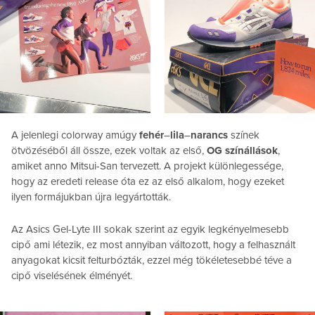
A jelenlegi colorway amúgy
fehér
–
lila
–
narancs
színek
ötvözéséből áll össze, ezek voltak az első,
OG színállások
,
amiket anno Mitsui-San tervezett. A projekt különlegessége,
hogy az eredeti release óta ez az első alkalom, hogy ezeket
ilyen formájukban újra legyártották.
Az Asics Gel-Lyte III sokak szerint az egyik legkényelmesebb
cipő ami létezik, ez most annyiban változott, hogy a felhasznált
anyagokat kicsit felturbózták, ezzel még tökéletesebbé téve a
cipő viselésének élményét.