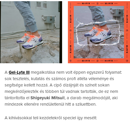
A
Gel-Lyte III
megalkotása nem volt éppen egyszerű folyamat:
sok tesztelés, kutatás és számos profi atléta véleménye és
segítsége kellett hozzá. A cipő dizájnját és színeit sokan
megkérdőjelezték és többen túl vadnak tartották, de ez nem
tántorította el
Shigeyuki Mitsui
t, a darab megálmodóját, aki
mindezek ellenére rendületlenül hitt a sziluettben.
A kihívásokkal teli kezdetekről speciel így mesélt: