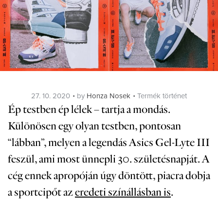
Posted
Categories
27. 10. 2020
by
Honza Nosek
Termék történet
on
Ép testben ép lélek – tartja a mondás.
Különösen egy olyan testben, pontosan
“lábban”, melyen a legendás Asics Gel-Lyte III
feszül, ami most ünnepli 30. születésnapját. A
cég ennek apropóján úgy döntött, piacra dobja
a sportcipőt az
eredeti színállásban is
.