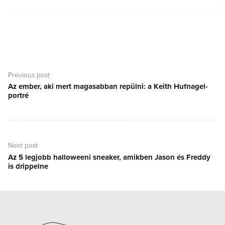
Bejegyzés
navigáció
Previous post
Az ember, aki mert magasabban repülni: a Keith Hufnagel-
Previous
portré
post:
Next post
Az 5 legjobb halloweeni sneaker, amikben Jason és Freddy
Next
is drippelne
post: