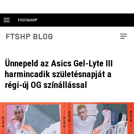
Skip
to
content
FTSHP blog
Menu
Ünnepeld az Asics Gel-Lyte III
harmincadik születésnapját a
régi-új OG színállással