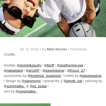
Posted
Categories
24. 12. 2020
by
Máté Kersner
Fotózások
on
Credits:
models:
@dominikasudy
/
@lldvff
/
@deathonme.exe
/
@nakadabel
/
@arcsi47
/
@davemadow
/
@figura_27
/
accessories by
@footshop_budapest
/ t-shirts by
@davemadow
/ design by
@glxyyyyyyy
/ special thx 2
@whyte_kat
/ coloring by
@yungmatka_
&
@ez_szalai
/
pics by
@yungmatka_