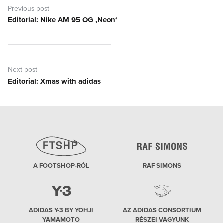
navigáció
Previous post
Editorial: Nike AM 95 OG ‚Neon‘
Previous
post:
Next post
Editorial: Xmas with adidas
Next
post:
A FOOTSHOP-RÓL
RAF SIMONS
ADIDAS Y-3 BY YOHJI
AZ ADIDAS CONSORTIUM
YAMAMOTO
RÉSZEI VAGYUNK