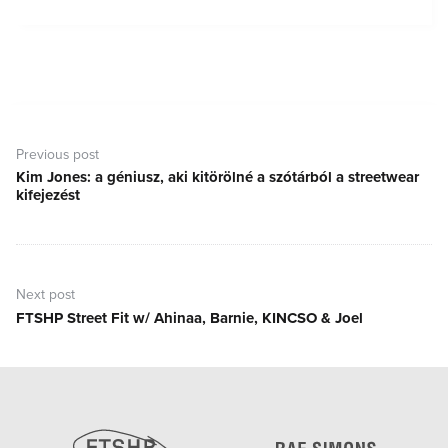
Bejegyzés
navigáció
Previous post
Kim Jones: a géniusz, aki kitörölné a szótárból a streetwear
Previous
kifejezést
post:
Next post
FTSHP Street Fit w/ Ahinaa, Barnie, KINCSO & Joel
Next
post: