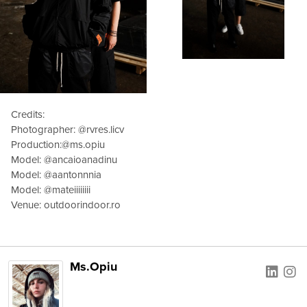
Credits:
Photographer: @rvres.licv
Production:@ms.opiu
Model: @ancaioanadinu
Model: @aantonnnia
Model: @mateiiiiiiii
Venue: outdoorindoor.ro
Ms.Opiu