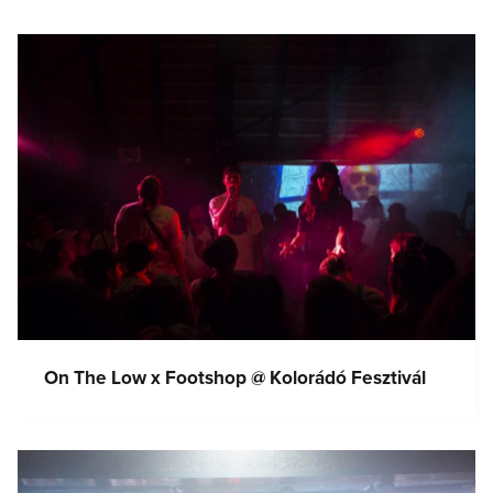
On The Low x Footshop @ Kolorádó Fesztivál