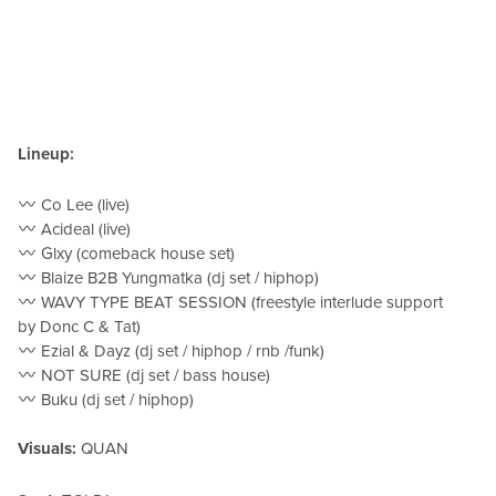
Lineup:
Co Lee (live)
Acideal (live)
Glxy (comeback house set)
Blaize B2B Yungmatka (dj set / hiphop)
WAVY TYPE BEAT SESSION (freestyle interlude support
by Donc C & Tat)
Ezial & Dayz (dj set / hiphop / rnb /funk)
NOT SURE (dj set / bass house)
Buku (dj set / hiphop)
Visuals:
QUAN