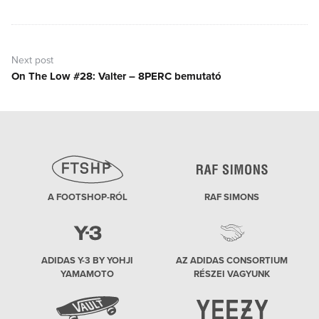
post:
Next post
On The Low #28: Valter – 8PERC bemutató
Next
post:
A FOOTSHOP-RÓL
RAF SIMONS
ADIDAS Y-3 BY YOHJI
AZ ADIDAS CONSORTIUM
YAMAMOTO
RÉSZEI VAGYUNK