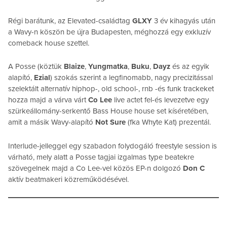
Régi barátunk, az Elevated-családtag
GLXY
3 év kihagyás után
a Wavy-n köszön be újra Budapesten, méghozzá egy exkluzív
comeback house szettel.
A Posse (köztük
Blaize
,
Yungmatka
,
Buku
,
Dayz
és az egyik
alapító,
Ezial
) szokás szerint a legfinomabb, nagy precizitással
szelektált alternatív hiphop-, old school-, rnb -és funk trackeket
hozza majd a várva várt
Co Lee
live actet fel-és levezetve egy
szürkeállomány-serkentő Bass House house set kíséretében,
amit a másik Wavy-alapító
Not Sure
(fka Whyte Kat) prezentál.
Interlude-jelleggel egy szabadon folydogáló freestyle session is
várható, mely alatt a Posse tagjai izgalmas type beatekre
szövegelnek majd a Co Lee-vel közös EP-n dolgozó
Don C
aktív beatmakeri közreműködésével.