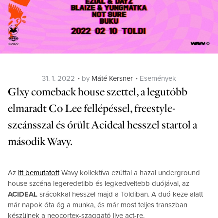
Posted
Categories
31. 1. 2022
by
Máté Kersner
Események
on
Glxy comeback house szettel, a legutóbb
elmaradt Co Lee fellépéssel, freestyle-
szeánsszal és őrült Acideal hesszel startol a
második Wavy.
Az
itt bemutatott
Wavy kollektíva ezúttal a hazai underground
house szcéna legeredetibb és legkedveltebb duójával, az
ACIDEAL
srácokkal hesszel majd a Toldiban. A duó keze alatt
már napok óta ég a munka, és már most teljes transzban
készülnek a neocortex-szaggató live act-re.