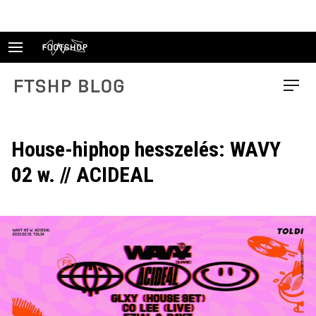
Skip
to
content
FTSHP blog
Menu
House-hiphop hesszelés: WAVY
02 w. // ACIDEAL