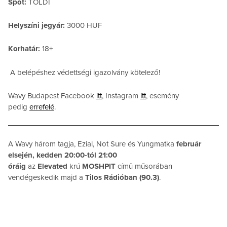
Spot:
TOLDI
Helyszíni jegyár:
3000 HUF
Korhatár:
18+
A belépéshez védettségi igazolvány kötelező!
Wavy Budapest Facebook
itt
, Instagram
itt
, esemény
pedig
errefelé
.
A Wavy három tagja, Ezial, Not Sure és Yungmatka
február
elsején, kedden 20:00-tól 21:00
óráig
az
Elevated
krú
MOSHPIT
című műsorában
vendégeskedik majd a
Tilos Rádióban (90.3)
.