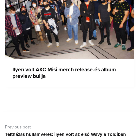
Ilyen volt AKC Misi merch release-és album
preview bulija
Bejegyzés
navigáció
Previous post
Teltházas hullámverés: ilyen volt az első Wavy a Toldiban
Previous